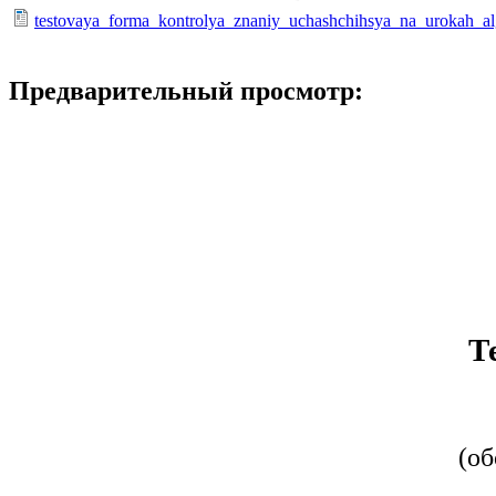
testovaya_forma_kontrolya_znaniy_uchashchihsya_na_urokah_al
Предварительный просмотр:
Т
(об