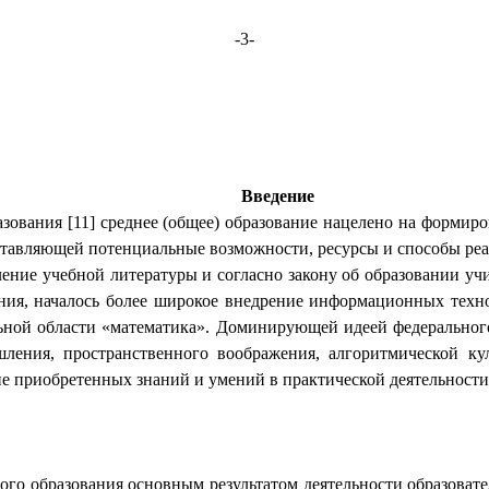
-3-
Введение
вания [11] среднее (общее) образование нацелено на формиро
дставляющей потенциальные возможности, ресурсы и способы ре
ие учебной литературы и согласно закону об образовании учи
ания, началось более широкое внедрение информационных техн
ельной области «математика». Доминирующей идеей федерального
шления, пространственного воображения, алгоритмической к
ие приобретенных знаний и умений в практической деятельност
ого образования основным результатом деятельности образоват