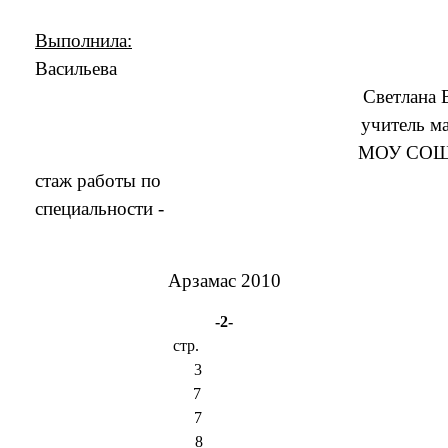
Выполнила:
ва
тлана Владимир
итель математ
ОУ СОШ № 1
ы по
сти -
Арзамас 2010
-2-
стр.
ие 3
ь знаний 7
оцесса обучения 7
наний учащихся 8