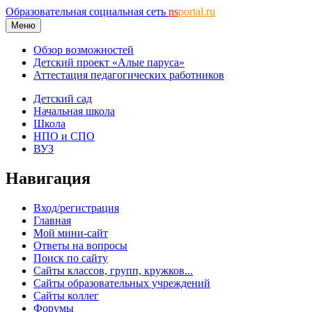
Образовательная социальная сеть
ns
portal.ru
Меню
Обзор возможностей
Детский проект «Алые паруса»
Аттестация педагогических работников
Детский сад
Начальная школа
Школа
НПО и СПО
ВУЗ
Навигация
Вход/регистрация
Главная
Мой мини-сайт
Ответы на вопросы
Поиск по сайту
Сайты классов, групп, кружков...
Сайты образовательных учреждений
Сайты коллег
Форумы