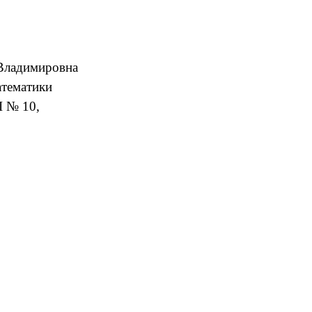
овна
ики
0,