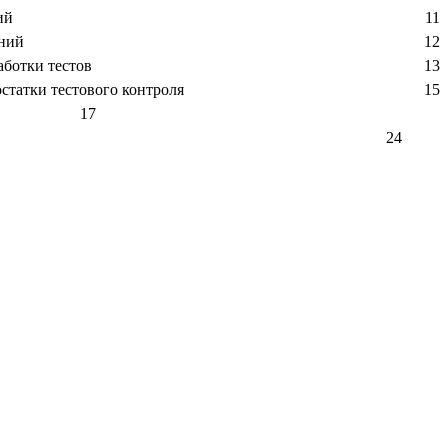
ды тестовых заданий 11
тав тестовых заданий 12
ые этапы разработки тестов 13
тва и недостатки тестового контроля 15
ния 17
тературы 24