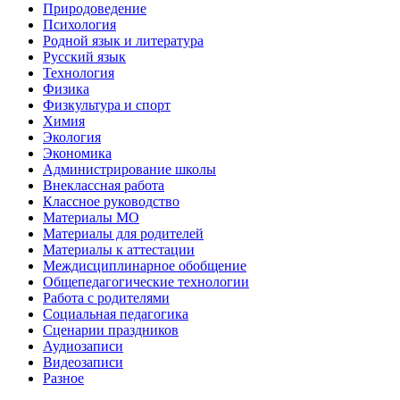
Природоведение
Психология
Родной язык и литература
Русский язык
Технология
Физика
Физкультура и спорт
Химия
Экология
Экономика
Администрирование школы
Внеклассная работа
Классное руководство
Материалы МО
Материалы для родителей
Материалы к аттестации
Междисциплинарное обобщение
Общепедагогические технологии
Работа с родителями
Социальная педагогика
Сценарии праздников
Аудиозаписи
Видеозаписи
Разное