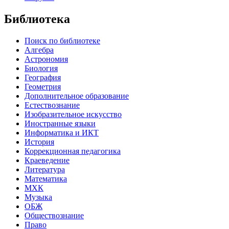
Библиотека
Поиск по библиотеке
Алгебра
Астрономия
Биология
География
Геометрия
Дополнительное образование
Естествознание
Изобразительное искусство
Иностранные языки
Информатика и ИКТ
История
Коррекционная педагогика
Краеведение
Литература
Математика
МХК
Музыка
ОБЖ
Обществознание
Право