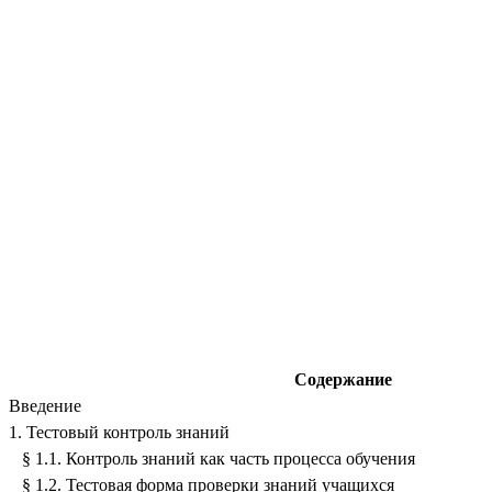
Василье
Све
уч
М
стаж работ
специально
Содержание
Введен
1. Тестовый контрол
§ 1.1. Контроль знаний как часть пр
§ 1.2. Тестовая форма проверки з