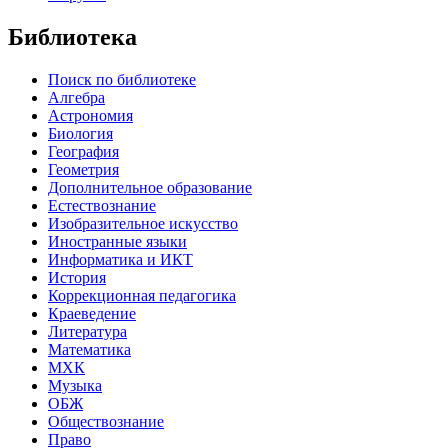
Библиотека
Поиск по библиотеке
Алгебра
Астрономия
Биология
География
Геометрия
Дополнительное образование
Естествознание
Изобразительное искусство
Иностранные языки
Информатика и ИКТ
История
Коррекционная педагогика
Краеведение
Литература
Математика
МХК
Музыка
ОБЖ
Обществознание
Право