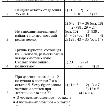
Найдите остаток от деления
1) 11 2) 15
2
255 на 16
3) 16 4) 14
1) 643 : 17 = 36 (ост. 18)
2) 798 : 29 = 27
Не выполняя вычислений,
(ост. 15) 3) 939 :
найдите пример, который
34 = 53 (ост. 14) 4)
3
решен верно.
23129 : 43 = 35 (ост. 14)
Группа туристов, состоящая
из 85 человек, разместилась в
четырёхместных купе.
Сколько купе занято
1) 23 2) 24
4
полностью?
3) 20 4) 21
При делении числа
а
на 12
получили в частном 7 и в
остатке 5. Чему будет равны
1) 11 и 6 2) 13 и 7
частное и остаток при
3) 12 и 5
5
делении числа а на 7?
4) 14 и 4
3
правильных ответов – оценка
3
4
правильных ответов – оценка
4