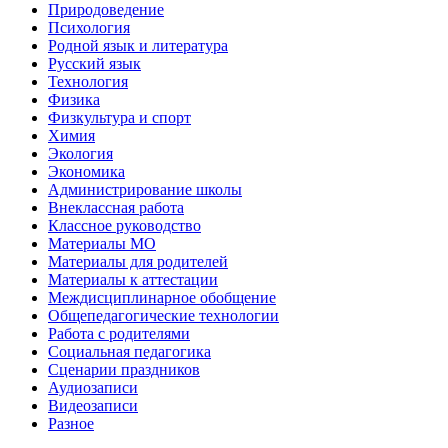
Природоведение
Психология
Родной язык и литература
Русский язык
Технология
Физика
Физкультура и спорт
Химия
Экология
Экономика
Администрирование школы
Внеклассная работа
Классное руководство
Материалы МО
Материалы для родителей
Материалы к аттестации
Междисциплинарное обобщение
Общепедагогические технологии
Работа с родителями
Социальная педагогика
Сценарии праздников
Аудиозаписи
Видеозаписи
Разное