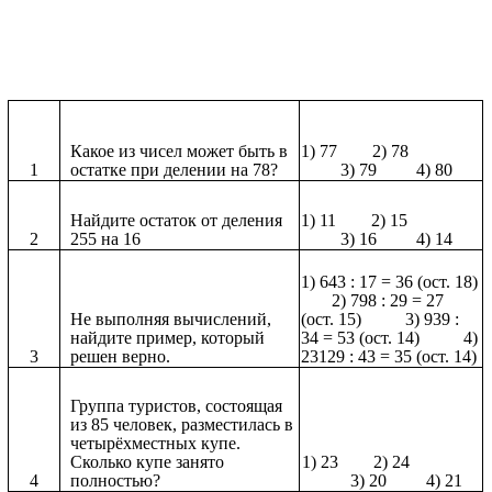
Какое из чисел может быть в
1) 77 2) 78
1
остатке при делении на 78?
3) 79 4) 80
Найдите остаток от деления
1) 11 2) 15
2
255 на 16
3) 16 4) 14
1) 643 : 17 = 36 (ост. 18)
2) 798 : 29 = 27
Не выполняя вычислений,
(ост. 15) 3) 939 :
найдите пример, который
34 = 53 (ост. 14) 4)
3
решен верно.
23129 : 43 = 35 (ост. 14)
Группа туристов, состоящая
из 85 человек, разместилась в
четырёхместных купе.
Сколько купе занято
1) 23 2) 24
4
полностью?
3) 20 4) 21