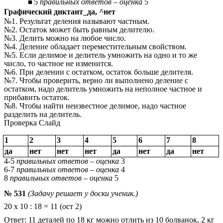
5
правильных ответов – оценка
5
Графический диктант_да, ^нет
№1. Результат деления называют частным.
№2. Остаток может быть равным делителю.
№3. Делить можно на любое число.
№4. Деление обладает переместительным свойством.
№5. Если делимое и делитель умножить на одно и то же
число, то частное не изменится.
№6. При делении с остатком, остаток больше делителя.
№7. Чтобы проверить, верно ли выполнено деление с
остатком, надо делитель умножить на неполное частное и
прибавить остаток.
№8. Чтобы найти неизвестное делимое, надо частное
разделить на делитель.
Проверка Слайд
1
2
3
4
5
6
7
8
да
нет
нет
нет
да
нет
да
нет
4-5
правильных ответов – оценка
3
6-7
правильных ответов – оценка
4
8
правильных ответов – оценка
5
№ 531
(Задачу решает у доски ученик.)
20 х 10 : 18 = 11 (ост 2)
Ответ: 11 деталей по 18 кг можно отлить из 10 болванок, 2 кг