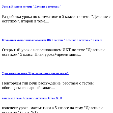
Урок в 5 классе по теме "Деление с остатком"
Разработка урока по математике в 5 классе по теме "Деление с
остатком", второй в теме....
Открытый урок с использованием ИКТ по теме "Деление с остатком" 5 класс
Открытый урок с использованием ИКТ по теме "Деление с
остатком" 5 класс. План урока+презентация...
Урок развития речи "Цветы - остатки рая на земле"
Повторяем тип речи рассуждение, работаем с тестом,
обогащаем словарный запас....
конспект урока Деление с остатком (урок № 1)
конспект урока математики а 5 классе на тему "Деление с
остатком" (урок №1)...