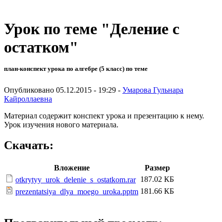
Урок по теме "Деление с
остатком"
план-конспект урока по алгебре (5 класс) по теме
Опубликовано 05.12.2015 - 19:29 -
Умарова Гульнара
Кайроллаевна
Материал содержит конспект урока и презентацию к нему.
Урок изучения нового материала.
Скачать:
Вложение
Размер
187.02 КБ
otkrytyy_urok_delenie_s_ostatkom.rar
181.66 КБ
prezentatsiya_dlya_moego_uroka.pptm