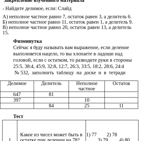
Закрепление изученного материала
- Найдите делимое, если: Слайд
А) неполное частное равно 7, остаток равен 3, а делитель 6.
Б) неполное частное равно 11, остаток равен 1, а делитель 9.
В) неполное частное равно 20, остаток равен 13, а делитель
15.
Физминутка
Сейчас я буду называть вам выражение, если деление
выполняется нацело, то вы хлопаете в ладоши над
головой, если с остатком, то разводите руки в стороны
25:5, 38:4, 45:9, 32:8, 12:7, 26:3, 33:5, 18:2, 28:6, 24:4
№ 532, заполнить таблицу на доске и в тетради
Делимое
Делитель
Неполное
Остаток
частное
647
81
397
10
84
25
11
Тест
Какое из чисел может быть в
1) 77 2) 78
1
остатке при делении на 78?
3) 79 4) 80