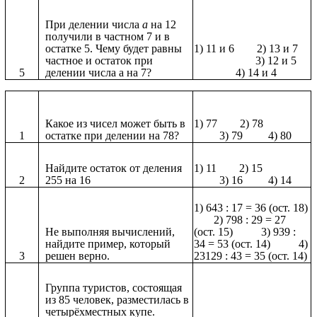
При делении числа
а
на 12
получили в частном 7 и в
остатке 5. Чему будет равны
1) 11 и 6 2) 13 и 7
частное и остаток при
3) 12 и 5
5
делении числа а на 7?
4) 14 и 4
Какое из чисел может быть в
1) 77 2) 78
1
остатке при делении на 78?
3) 79 4) 80
Найдите остаток от деления
1) 11 2) 15
2
255 на 16
3) 16 4) 14
1) 643 : 17 = 36 (ост. 18)
2) 798 : 29 = 27
Не выполняя вычислений,
(ост. 15) 3) 939 :
найдите пример, который
34 = 53 (ост. 14) 4)
3
решен верно.
23129 : 43 = 35 (ост. 14)
Группа туристов, состоящая
из 85 человек, разместилась в
четырёхместных купе.