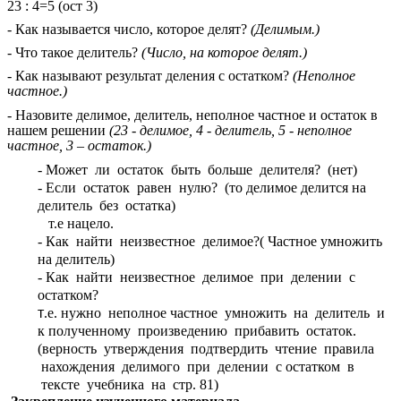
23 : 4=5 (ост 3)
- Как называется число, которое делят?
(Делимым.)
- Что такое делитель?
(Число, на которое делят.)
- Как называют результат деления с остатком?
(Неполное
частное.)
- Назовите делимое, делитель, неполное частное и остаток в
нашем решении
(23 - делимое, 4 - делитель, 5 - неполное
частное, 3 – остаток.)
- Может ли остаток быть больше делителя? (нет)
- Если остаток равен нулю? (то делимое делится на
делитель без остатка)
т.е нацело.
- Как найти неизвестное делимое?( Частное умножить
на делитель)
- Как найти неизвестное делимое при делении с
остатком?
.е. нужно неполное частное умножить на делитель и
Т
к полученному произведению прибавить остаток.
(верность утверждения подтвердить чтение правила
нахождения делимого при делении с остатком в
тексте учебника на стр. 81)