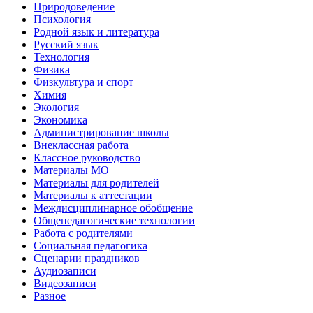
Природоведение
Психология
Родной язык и литература
Русский язык
Технология
Физика
Физкультура и спорт
Химия
Экология
Экономика
Администрирование школы
Внеклассная работа
Классное руководство
Материалы МО
Материалы для родителей
Материалы к аттестации
Междисциплинарное обобщение
Общепедагогические технологии
Работа с родителями
Социальная педагогика
Сценарии праздников
Аудиозаписи
Видеозаписи
Разное