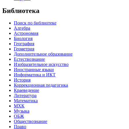
Библиотека
Поиск по библиотеке
Алгебра
Астрономия
Биология
География
Геометрия
Дополнительное образование
Естествознание
Изобразительное искусство
Иностранные языки
Информатика и ИКТ
История
Коррекционная педагогика
Краеведение
Литература
Математика
МХК
Музыка
ОБЖ
Обществознание
Право