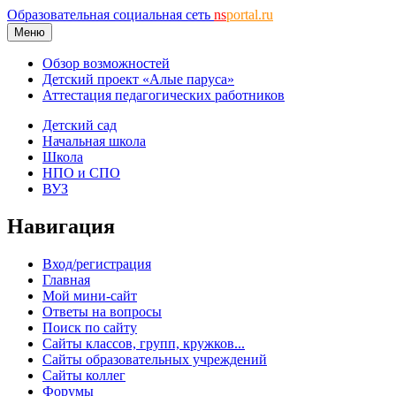
Образовательная социальная сеть
ns
portal.ru
Меню
Обзор возможностей
Детский проект «Алые паруса»
Аттестация педагогических работников
Детский сад
Начальная школа
Школа
НПО и СПО
ВУЗ
Навигация
Вход/регистрация
Главная
Мой мини-сайт
Ответы на вопросы
Поиск по сайту
Сайты классов, групп, кружков...
Сайты образовательных учреждений
Сайты коллег
Форумы