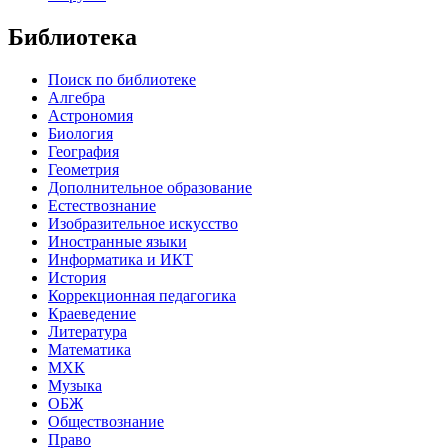
Библиотека
Поиск по библиотеке
Алгебра
Астрономия
Биология
География
Геометрия
Дополнительное образование
Естествознание
Изобразительное искусство
Иностранные языки
Информатика и ИКТ
История
Коррекционная педагогика
Краеведение
Литература
Математика
МХК
Музыка
ОБЖ
Обществознание
Право