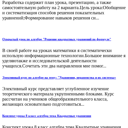
Разработка содержит план урока, презентацию, а также
самостоятельную работу на 2 варианта.Цель урока:Обобщение
и систематизация способов решения показательных
уравнений;Формирование навыков решения си...
Открытый урок по алгебре "Решение квадратных уравнений по формуле"
В своей работе на уроках математики я систематически
использую информационные технологии.Большое внимание я
уделяютакже и исследовательской деятельности
учащихся.Сочетать эти два направления мне помог...
Элективный курс по алгебре на тему: "Уравнения, неравенства и их системы»
Элективный курс представляет углубленное изучение
теоретического материала укрупненными блоками. Курс
рассчитан на учеников общеобразовательного класса,
желающих основательно подготовиться...
Конспект урока 8 класс алгебра тема Квадратные уравнения
Конспект урока 8 класс алгебра тема Квадратные уравнения...