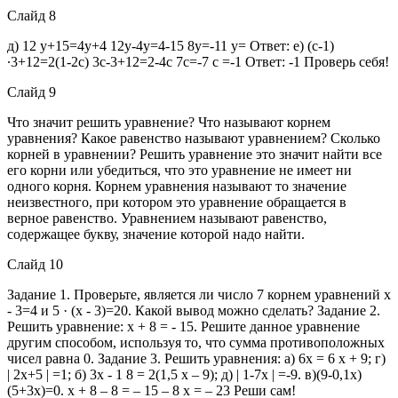
Слайд 8
д) 12 y+15=4y+4 12y-4y=4-15 8y=-11 y= Ответ: е) (c-1)
∙3+12=2(1-2c) 3c-3+12=2-4c 7c=-7 c =-1 Ответ: -1 Проверь себя!
Слайд 9
Что значит решить уравнение? Что называют корнем
уравнения? Какое равенство называют уравнением? Сколько
корней в уравнении? Решить уравнение это значит найти все
его корни или убедиться, что это уравнение не имеет ни
одного корня. Корнем уравнения называют то значение
неизвестного, при котором это уравнение обращается в
верное равенство. Уравнением называют равенство,
содержащее букву, значение которой надо найти.
Слайд 10
Задание 1. Проверьте, является ли число 7 корнем уравнений х
- 3=4 и 5 · (х - 3)=20. Какой вывод можно сделать? Задание 2.
Решить уравнение: х + 8 = - 15. Решите данное уравнение
другим способом, используя то, что сумма противоположных
чисел равна 0. Задание 3. Решить уравнения: а) 6х = 6 х + 9; г)
| 2x+5 | =1; б) 3х - 1 8 = 2(1,5 х – 9); д) | 1-7x | =-9. в)(9-0,1х)
(5+3х)=0. x + 8 – 8 = – 15 – 8 x = – 23 Реши сам!