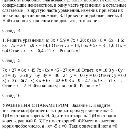
содержащие неизвестное, в одну часть уравнения, а остальные
слагаемые – в другую часть уравнения, изменив при этом их
знаки на противоположные; 3. Привести подобные члены; 4.
Найти корни уравнения или доказать, что их нет.
Слайд 14
1. Решить уравнения: а) 8х + 5,9 = 7х + 20; б) 6х - 8 = -5х - 1,6;
8x - 7x = 20 - 5,9 x = 14,1 Ответ : x = 14,1 6x + 5x = 8 - 1,6 11x =
6,4 Ответ: x = x = 6,4 : 11 x = Реши сам!
Слайд 15
7x + 27 = 6x + 45 7x - 6x = 45 - 27 x = 18 Ответ: x = 18 8 y - 6y +
24 = 3y - 36 8 y - 6y -3y = - 36 - 24 -y = - 60 y = 60 Ответ : y = 60
3( x- 3) = 6(7 - x) 3 x + 6x = 42 + 9 3 x - 9 = 42 -6x 9x = 51 x = ;
Ответ: x = 2. Найти корни уравнений : Реши сам!
Слайд 16
УРАВНЕНИЯ С ПАРАМЕТРОМ . Задание 1. Найдите
значение коэффициента а, при котором уравнение ах=-5:
1)Имеет один корень. Найдите этот корень. 2)Имеет один
корень, равный 0. 3)Не имеет корней. 4)Имеет в качестве
корня любое число. а ∙ х= -5 а ≠0, Таких значений нет а =0