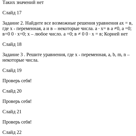
Таких значений нет
Слайд 17
Задание 2. Найдите все возможные решения уравнения ах = в,
где х - переменная, а и в – некоторые числа. а ∙ х= в а ≠0, а =0;
в=0 0 ∙ х=0; х – любое число. а =0; в ≠ 0 0 ∙ х = в; Корней нет
Слайд 18
Задание 3 . Решите уравнения, где х - переменная, a, b, m, n –
некоторые числа.
Слайд 19
Проверь себя!
Слайд 20
Проверь себя!
Слайд 21
Проверь себя!
Слайд 22