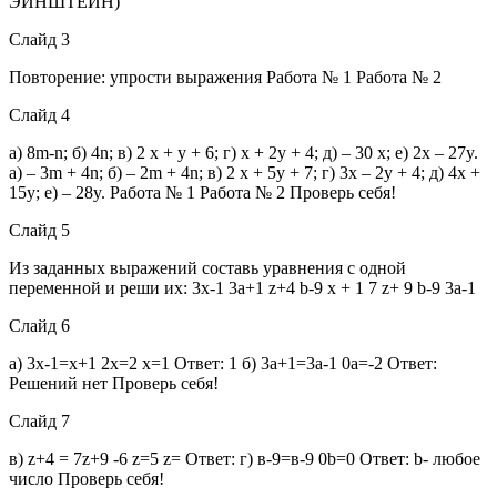
ЭЙНШТЕЙН)
Слайд 3
Повторение: упрости выражения Работа № 1 Работа № 2
Слайд 4
a) 8m-n; б) 4n; в) 2 x + y + 6; г) x + 2y + 4; д) – 30 x; е) 2x – 27y.
a) – 3m + 4n; б) – 2m + 4n; в) 2 x + 5y + 7; г) 3x – 2y + 4; д) 4x +
15y; е) – 28y. Работа № 1 Работа № 2 Проверь себя!
Слайд 5
Из заданных выражений составь уравнения с одной
переменной и реши их: 3х-1 3а+1 z+4 b-9 х + 1 7 z+ 9 b-9 3а-1
Слайд 6
а) 3х-1=х+1 2х=2 х=1 Ответ: 1 б) 3а+1=3а-1 0а=-2 Ответ:
Решений нет Проверь себя!
Слайд 7
в) z+4 = 7z+9 -6 z=5 z= Ответ: г) в-9=в-9 0b=0 Ответ: b- любое
число Проверь себя!