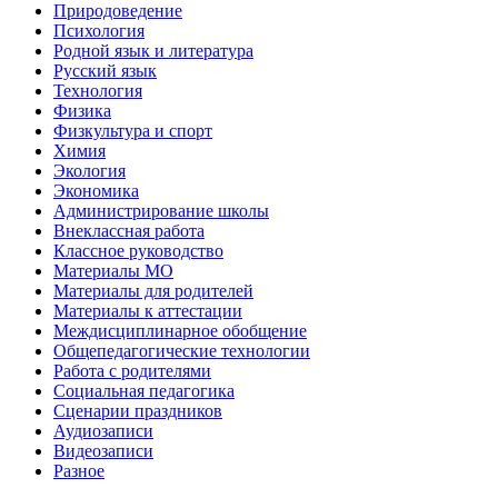
Природоведение
Психология
Родной язык и литература
Русский язык
Технология
Физика
Физкультура и спорт
Химия
Экология
Экономика
Администрирование школы
Внеклассная работа
Классное руководство
Материалы МО
Материалы для родителей
Материалы к аттестации
Междисциплинарное обобщение
Общепедагогические технологии
Работа с родителями
Социальная педагогика
Сценарии праздников
Аудиозаписи
Видеозаписи
Разное