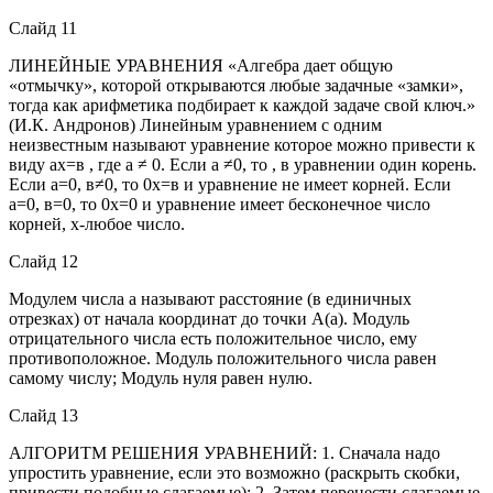
Слайд 11
ЛИНЕЙНЫЕ УРАВНЕНИЯ «Алгебра дает общую
«отмычку», которой открываются любые задачные «замки»,
тогда как арифметика подбирает к каждой задаче свой ключ.»
(И.К. Андронов) Линейным уравнением с одним
неизвестным называют уравнение которое можно привести к
виду ах=в , где а ≠ 0. Если а ≠0, то , в уравнении один корень.
Если а=0, в≠0, то 0х=в и уравнение не имеет корней. Если
а=0, в=0, то 0х=0 и уравнение имеет бесконечное число
корней, х-любое число.
Слайд 12
Модулем числа а называют расстояние (в единичных
отрезках) от начала координат до точки А(а). Модуль
отрицательного числа есть положительное число, ему
противоположное. Модуль положительного числа равен
самому числу; Модуль нуля равен нулю.
Слайд 13
АЛГОРИТМ РЕШЕНИЯ УРАВНЕНИЙ: 1. Сначала надо
упростить уравнение, если это возможно (раскрыть скобки,
привести подобные слагаемые); 2. Затем перенести слагаемые,