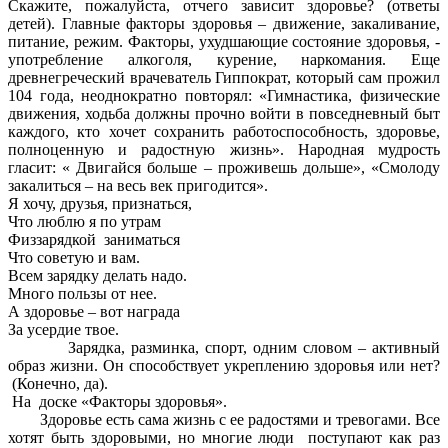
Скажите, пожалуйста, отчего зависит здоровье? (ответы
детей). Главные факторы здоровья – движение, закаливание,
питание, режим. Факторы, ухудшающие состояние здоровья, -
употребление алкоголя, курение, наркомания. Еще
древнегреческий врачеватель Гиппократ, который сам прожил
104 года, неоднократно повторял: «Гимнастика, физические
движения, ходьба должны прочно войти в повседневный быт
каждого, кто хочет сохранить работоспособность, здоровье,
полноценную и радостную жизнь». Народная мудрость
гласит: « Двигайся больше – проживешь дольше», «Смолоду
закалиться – на весь век пригодится».
Я хочу, друзья, признаться,
Что люблю я по утрам
Физзарядкой заниматься
Что советую и вам.
Всем зарядку делать надо.
Много пользы от нее.
А здоровье – вот награда
За усердие твое.
Зарядка, разминка, спорт, одним словом – активный
образ жизни. Он способствует укреплению здоровья или нет?
(Конечно, да).
На доске «Факторы здоровья».
Здоровье есть сама жизнь с ее радостями и тревогами. Все
хотят быть здоровыми, но многие люди поступают как раз