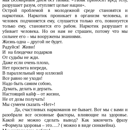
разрушает разум, отупляет целые нации».
Острой проблемой в молодежной среде становятся и
наркотики. Наркотик проникает в организм человека, и
человек подчиняется ему, слушается только его, повинуется
только ему, становится его рабом. Наркотик разрушает и
убивает человека. Но он нам не страшен, потому что мы
сильнее его – мы вооружены знаниями.
Жизнь одна – другой не будет.
Радуйся! Живи!
И на блюдечке подарков
От судьбы не жди.
Даже если очень плохо,
Нет просвета впереди,
В параллельный мир иллюзий
Все равно не уходи!
Надо быть самим собою,
Думать, делать и дерзать.
Настоящий кайф – от жизни,
Не от дозы получать!
Мы сумеем сказать «Нет»!
Да, счастливых наркоманов не бывает. Вот мы с вами и
разобрали все основные факторы, влияющие на здоровье.
Какой же можно сделать вывод? Как закончить фразу
«Формула здоровья – это….? ( можно в виде синквейна).