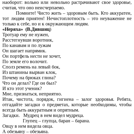
наоборот: вольно или невольно растрачивают свое здоровье,
считая, что оно неисчерпаемо.
Помните! Чисто жить – здоровым быть. Кто аккуратен,
тот людям приятен! Нечистоплотность – это неуважение не
только к себе, но и к окружающим людям.
«Неряха» (В.Дившиц
)
Тротуар ему не нужен,
Расстегнувши воротник,
По канавам и по лужам
Он шагает напрямик.
Он портфель нести не хочет,
По земле его волочит.
Сполз ремень на левый бок,
Из штанины вырван клок,
Почему на брюках глина?
Что он делал? Где он был?
И кто этот ученик?
Мне, признаться, неприятно.
Итак, чистота, порядок, гигиена – залог здоровья. Ребята,
отгадайте загадки о предметах, которые необходимы, чтобы
всегда быть аккуратным и опрятным.
Загадки. Мудрец в нем видел мудреца.
Глупец – глупца, баран – барана.
Овцу в нем видела овца.
А обезьяну – обезьяна.