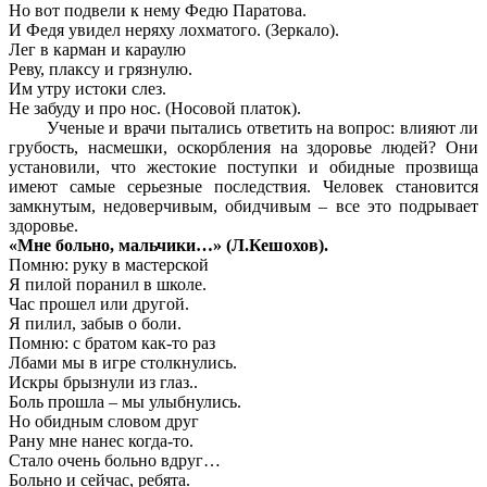
Но вот подвели к нему Федю Паратова.
И Федя увидел неряху лохматого. (Зеркало).
Лег в карман и караулю
Реву, плаксу и грязнулю.
Им утру истоки слез.
Не забуду и про нос. (Носовой платок).
Ученые и врачи пытались ответить на вопрос: влияют ли
грубость, насмешки, оскорбления на здоровье людей? Они
установили, что жестокие поступки и обидные прозвища
имеют самые серьезные последствия. Человек становится
замкнутым, недоверчивым, обидчивым – все это подрывает
здоровье.
«Мне больно, мальчики…» (Л.Кешохов).
Помню: руку в мастерской
Я пилой поранил в школе.
Час прошел или другой.
Я пилил, забыв о боли.
Помню: с братом как-то раз
Лбами мы в игре столкнулись.
Искры брызнули из глаз..
Боль прошла – мы улыбнулись.
Но обидным словом друг
Рану мне нанес когда-то.
Стало очень больно вдруг…
Больно и сейчас, ребята.