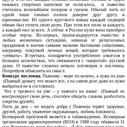
никаких спиртных напитков не полагалось, и пьянство
считалось величайшим позором и грехом. Обычай пить из
одной чаши означал полное доверие друг другу и
единомыслие. Из одного кругового ковша каждый сидящий
обязан был отпить свою долю. При этом все пили за каждого,
а каждый пил за всех. А сейчас в России культ вина приобрел
особые черты. Во-первых, пропагандируется пьянство в
любых жизненных ситуациях, начиная от религиозных
праздников и кончая самыми малыми бытовыми событиями,
например, покупкой личных вещей, которые требовалось
«обмыть». В-третьих, поощряется употребление алкоголя в
больших количествах, что связывается с «широтой» русской
души. О пьянстве сложено немало поговорок и пословиц.
Попробуем объяснить их смысл.
Конкурс пословиц
. Пьяному - море по колено, а лужа по уши
(Пьяный думает, что может все, а на самом деле даже из лужи
выбраться не в состоянии).
Что у трезвого на уме – у пьяного на языке (Пьяный не
контролирует свою речь, способен обидеть словом, разболтать
секреты друзей).
Пить до дна – не видать добра ( Пьяница теряет здоровье,
друзей, работу, уважение окружающих, любовь ближних).
Всемирной проблемой является и табакокурение. Всемирная
организация здравоохранения (ВОЗ) в 1988 году объявила 31
мая Всемирным днем без табака. «Табак приносит вред телу,