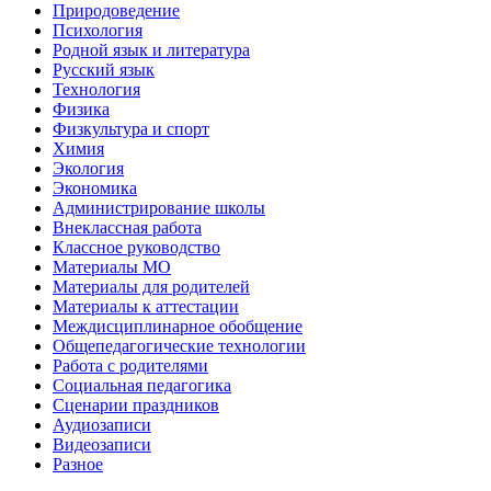
Природоведение
Психология
Родной язык и литература
Русский язык
Технология
Физика
Физкультура и спорт
Химия
Экология
Экономика
Администрирование школы
Внеклассная работа
Классное руководство
Материалы МО
Материалы для родителей
Материалы к аттестации
Междисциплинарное обобщение
Общепедагогические технологии
Работа с родителями
Социальная педагогика
Сценарии праздников
Аудиозаписи
Видеозаписи
Разное