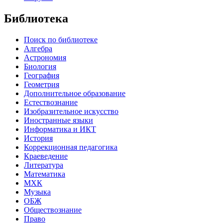
Библиотека
Поиск по библиотеке
Алгебра
Астрономия
Биология
География
Геометрия
Дополнительное образование
Естествознание
Изобразительное искусство
Иностранные языки
Информатика и ИКТ
История
Коррекционная педагогика
Краеведение
Литература
Математика
МХК
Музыка
ОБЖ
Обществознание
Право