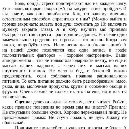
Боль, обида, стресс подстерегают нас на каждом шагу.
Есть люди, которые говорят: «А ты закури – и все пройдет». И
вы знаете, как они ошибаются. Как, по вашему мнению,
естественным способом справиться с ним? (Можно выйти и
громко закричать; залезть под душ; сосчитать до 10; включить
музыку; закрыть глаза). А я хочу научить вас приемам
быстрого снятия стресса – растирание ладошек. Есть еще одно
замечательное средство от стресса – это песня. Когда вам
плохо, попробуйте петь. Исполнение песни (по желанию). А
на нашей доске появляется еще одна запись в графе
положительных факторов – «хорошее настроение». Ваши
аплодисменты – это не только благодарность певцу, но еще и
массаж ваших ладошек, а через них и массаж ваших
внутренних органов. Не мало и бед, и болезней можно
предотвратить, если соблюдать правила рационального
питания. То есть питание должно быть разнообразным: мясо,
рыба, яйца, молочные продукты, крупы и особенно овощи и
фрукты. Очень важно не только то, что ты ешь, но и как ты
это делаешь.
Сценка
: девочка сидит за столом, ест и читает. Ребята,
какие правила поведения во время еды вы знаете?
Правила:
Не откусывай большие куски. Хорошо пережевывай пищу. Не
прихлебывай громко. Не стучи ложкой, не дуй. Ложку не
облизывай.
Поднимите, пожалуйста, руки, кто никогда не болел. А