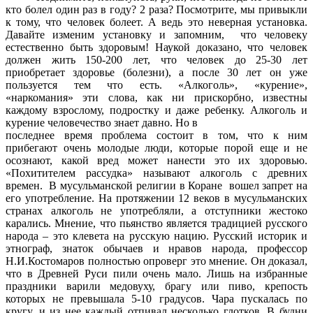
кто болел один раз в году? 2 раза? Посмотрите, мы привыкли
к тому, что человек болеет. А ведь это неверная установка.
Давайте изменим установку и запомним, что человеку
естественно быть здоровым! Наукой доказано, что человек
должен жить 150-200 лет, что человек до 25-30 лет
приобретает здоровье (болезни), а после 30 лет он уже
пользуется тем что есть. «Алкоголь», «курение»,
«наркомания» эти слова, как ни прискорбно, известны
каждому взрослому, подростку и даже ребенку. Алкоголь и
курение человечество знает давно. Но в
последнее время проблема состоит в том, что к ним
прибегают очень молодые люди, которые порой еще и не
осознают, какой вред может нанести это их здоровью.
«Похитителем рассудка» называют алкоголь с древних
времен. В мусульманской религии в Коране вошел запрет на
его употребление. На протяжении 12 веков в мусульманских
странах алкоголь не употребляли, а отступники жестоко
карались. Мнение, что пьянство является традицией русского
народа – это клевета на русскую нацию. Русский историк и
этнограф, знаток обычаев и нравов народа, профессор
Н.И.Костомаров полностью опроверг это мнение. Он доказал,
что в Древней Руси пили очень мало. Лишь на избранные
праздники варили медовуху, брагу или пиво, крепость
которых не превышала 5-10 градусов. Чара пускалась по
кругу, и из нее каждый отпивал несколько глотков. В будни