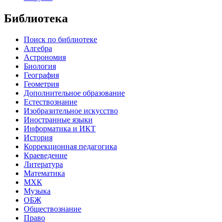
Библиотека
Поиск по библиотеке
Алгебра
Астрономия
Биология
География
Геометрия
Дополнительное образование
Естествознание
Изобразительное искусство
Иностранные языки
Информатика и ИКТ
История
Коррекционная педагогика
Краеведение
Литература
Математика
МХК
Музыка
ОБЖ
Обществознание
Право