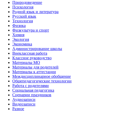
Природоведение
Психология
Родной язык и литература
Русский язык
Технология
Физика
Физкультура и спорт
Химия
Экология
Экономика
Администрирование школы
Внеклассная работа
Классное руководство
Материалы МО
Материалы для родителей
Материалы к аттестации
Междисциплинарное обобщение
Общепедагогические технологии
Работа с родителями
Социальная педагогика
Сценарии праздников
Аудиозаписи
Видеозаписи
Разное