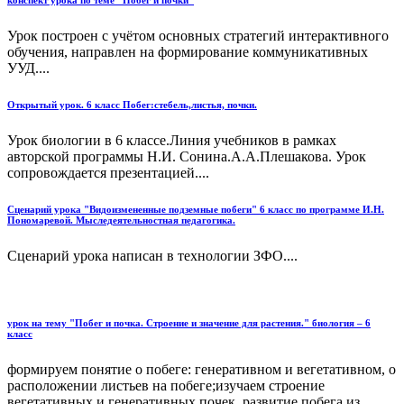
Урок построен с учётом основных стратегий интерактивного
обучения, направлен на формирование коммуникативных
УУД....
Открытый урок. 6 класс Побег:стебель,листья, почки.
Урок биологии в 6 классе.Линия учебников в рамках
авторской программы Н.И. Сонина.А.А.Плешакова. Урок
сопровождается презентацией....
Сценарий урока "Видоизмененные подземные побеги" 6 класс по программе И.Н.
Пономаревой. Мыследеятельностная педагогика.
Сценарий урока написан в технологии ЗФО....
урок на тему "Побег и почка. Строение и значение для растения." биология – 6
класс
формируем понятие о побеге: генеративном и вегетативном, о
расположении листьев на побеге;изучаем строение
вегетативных и генеративных почек, развитие побега из