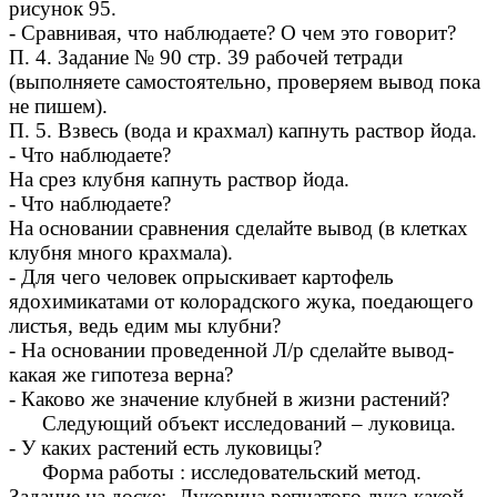
рисунок 95.
- Сравнивая, что наблюдаете? О чем это говорит?
П. 4. Задание № 90 стр. 39 рабочей тетради
(выполняете самостоятельно, проверяем вывод пока
не пишем).
П. 5. Взвесь (вода и крахмал) капнуть раствор йода.
- Что наблюдаете?
На срез клубня капнуть раствор йода.
- Что наблюдаете?
На основании сравнения сделайте вывод (в клетках
клубня много крахмала).
- Для чего человек опрыскивает картофель
ядохимикатами от колорадского жука, поедающего
листья, ведь едим мы клубни?
- На основании проведенной Л/р сделайте вывод-
какая же гипотеза верна?
- Каково же значение клубней в жизни растений?
Следующий объект исследований – луковица.
- У каких растений есть луковицы?
Форма работы : исследовательский метод.
Задание на доске:- Луковица репчатого лука-какой