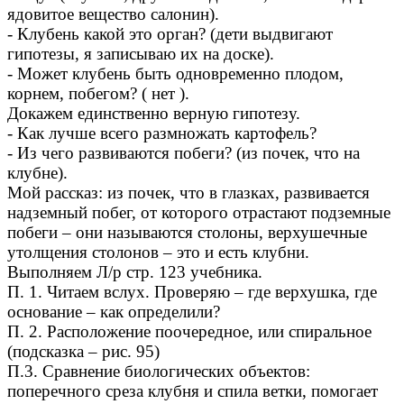
ядовитое вещество салонин).
- Клубень какой это орган? (дети выдвигают
гипотезы, я записываю их на доске).
- Может клубень быть одновременно плодом,
корнем, побегом? ( нет ).
Докажем единственно верную гипотезу.
- Как лучше всего размножать картофель?
- Из чего развиваются побеги? (из почек, что на
клубне).
Мой рассказ: из почек, что в глазках, развивается
надземный побег, от которого отрастают подземные
побеги – они называются столоны, верхушечные
утолщения столонов – это и есть клубни.
Выполняем Л/р стр. 123 учебника.
П. 1. Читаем вслух. Проверяю – где верхушка, где
основание – как определили?
П. 2. Расположение поочередное, или спиральное
(подсказка – рис. 95)
П.3. Сравнение биологических объектов:
поперечного среза клубня и спила ветки, помогает