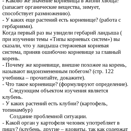
- Каково же значение корневища в жизни хвоща?
(запасает органические вещества, зимует,
способствует размножению).
- У каких еще растений есть корневище? (работа с
гербариями).
Когда первый раз вы увидели гербарий ландыша (
при изучении темы «Типы корневых систем») вы
сказали, что у ландыша стержневая корневая
система, приняв ошибочно корневище за главный
корень.
- Почему же корневище, внешне похожее на корень,
называют видоизмененным побегом? (стр. 122
учебника – прочитайте, докажите).
- Что такое корневище? (формулируют определение).
Следующим объектом изучения является
клубень.
- У каких растений есть клубни? (картофель,
топинамбур)
Создание проблемной ситуации.
- Какой орган у картофеля человек употребляет в
пищу? (клубень, другие – ядовиты, так как содержат