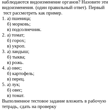
наблюдаются видоизменение органов? Назовите эти
видоизменения. (один правильный ответ). Первый
тест рассмотреть как пример.
1. а) пшеница;
б) морковь;
в) подсолнечник.
2. а) томат;
б) горох;
в) укроп.
3. а) ландыш;
б) тыква;
в) рожь.
4. а) овес;
б) картофель;
в) перец.
5. а) лук;
б) овес;
в) томат.
Выполненное тестовое задание вложить в рабочую
тетрадь, сдать на проверку