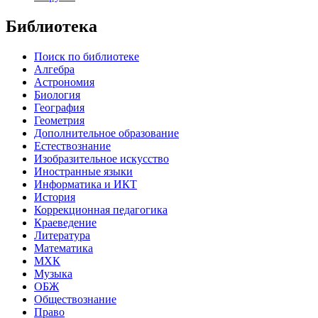
Библиотека
Поиск по библиотеке
Алгебра
Астрономия
Биология
География
Геометрия
Дополнительное образование
Естествознание
Изобразительное искусство
Иностранные языки
Информатика и ИКТ
История
Коррекционная педагогика
Краеведение
Литература
Математика
МХК
Музыка
ОБЖ
Обществознание
Право