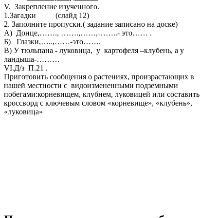
V. Закрепление изученного.
1.Загадки (слайд 12)
2. Заполните пропуски.( задание записано на доске)
А) Донце,……., …….,……,……..- это…… .
Б) Глазки,…..,……-это…….
В) У тюльпана - луковица, у картофеля –клубень, а у
ландыша-………
VI.Д/з П.21 .
Приготовить сообщения о растениях, произрастающих в
нашей местности с видоизмененными подземными
побегами:корневищем, клубнем, луковицей или составить
кроссворд с ключевым словом «корневище», «клубень»,
«луковица»