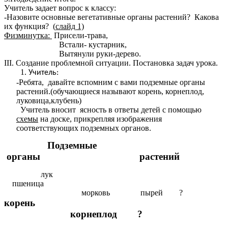
Учитель задает вопрос к классу:
-Назовите основные вегетативные органы растений? Какова
их функция? (
слайд 1)
Физминутка:
Присели-трава,
Встали- кустарник,
Вытянули руки-дерево.
III. Создание проблемной ситуации. Постановка задач урока.
Учитель:
-Ребята, давайте вспомним с вами подземные органы
растений.(обучающиеся называют корень, корнеплод,
луковица,клубень)
Учитель вносит ясность в ответы детей с помощью
схемы
на доске, прикрепляя изображения
соответствующих подземных органов.
Подземные
органы растений
лук
пшеница
морковь пырей ?
корень
корнеплод ?