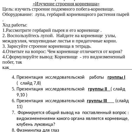
«Изучение строения корневища»
Цель: изучить строение подземного побега-корневище.
Оборудование: лупа, гербарий корневищного растения пырей
.
Ход работы:
1.Рассмотрите гербарий пырея и его корневище .
2. Воспользуйтесь лупой. Найдите на корневище узлы,
междоузлия, чешуевидные листья и придаточные корни.
3. Зарисуйте строение корневища в тетрадь.
4.Ответьте на вопрос: Чем корневище отличается от корня?
4.Сформулируйте вывод: Корневище - это видоизмененный
побег, так
как____________________________________________________
Презентация исследовательской работы
группы I
( слайд 7,8
)
Презентация исcледовательской
группы II
( слайд
9,10 )
Презентация исследовательской
группы III
(слайд
11)
Формируется общий вывод на поставленный вопрос :
видоизменениями какого органа является корневище,
клубень луковица?
Физминутка для глаз