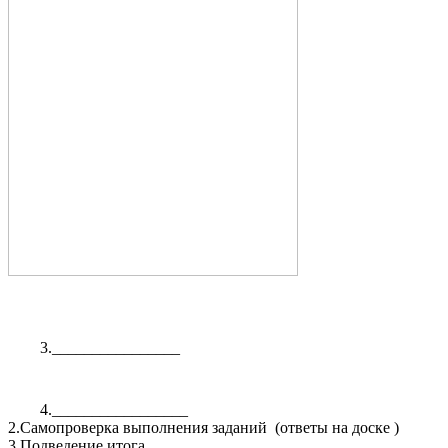
3.________________
4._________________
2.Самопроверка выполнения заданий (ответы на доске )
3.Подведение итога.