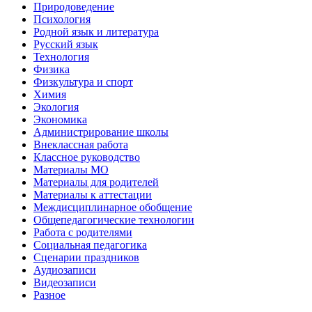
Природоведение
Психология
Родной язык и литература
Русский язык
Технология
Физика
Физкультура и спорт
Химия
Экология
Экономика
Администрирование школы
Внеклассная работа
Классное руководство
Материалы МО
Материалы для родителей
Материалы к аттестации
Междисциплинарное обобщение
Общепедагогические технологии
Работа с родителями
Социальная педагогика
Сценарии праздников
Аудиозаписи
Видеозаписи
Разное