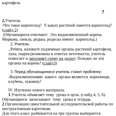
картофель
?
2.
Учитель:
-Что такое корнеплод? У каких растений имеется корнеплод?
(
слайд 2
)
(Обучающиеся отвечают: Это видоизмененный корень.
Морковь, свекла, редька, редиска имеют корнеплод.)
Учитель:
_Ребята, назовите подземные органы растений картофеля,
лука, пырея.(возможны в ответах неточности, учитель
помогает и
заполняет схему на доске
). Похожи ли эти
органы на корень? (
слайд3
)
Перед обучающимися учитель ставит проблему:
-Видоизменениями какого органа являются корневище,
клубень, луковиц?
IV. Изучение нового материала.
1
.Учитель объявляет тему урока и цель. (слайд 4, 5, 6).
Обучающиеся записывают тему урока в тетрадь.
2
.Организация самостоятельной исследовательской работы по
инструктивным карточкам.
Для этого класс разбивается на три группы выбирается