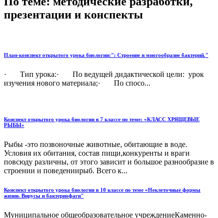
По теме: методические разработки,
презентации и конспекты
План-конспект открытого урока биологии:": Строение и многообразие бактерий."
· Тип урока:· По ведущей дидактической цели: урок
изучения нового материала;· По спосо...
Конспект открытого урока биологии в 7 классе по теме: «КЛАСС ХРЯЩЕВЫЕ
РЫБЫ»
Рыбы -это позвоночные животные, обитающие в воде.
Условия их обитания, состав пищи,конкуренты и враги
повсюду различны, от этого зависит и большое разнообразие в
строении и поведениирыб. Всего к...
Конспект открытого урока биологии в 10 классе по теме «Неклеточные формы
жизни. Вирусы и бактериофаги"
Муниципальное общеобразовательное учреждениеКаменно-