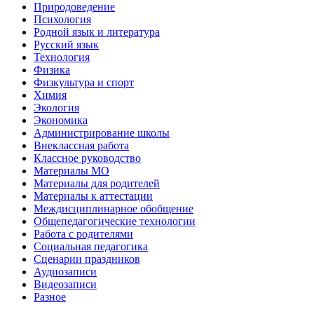
Природоведение
Психология
Родной язык и литература
Русский язык
Технология
Физика
Физкультура и спорт
Химия
Экология
Экономика
Администрирование школы
Внеклассная работа
Классное руководство
Материалы МО
Материалы для родителей
Материалы к аттестации
Междисциплинарное обобщение
Общепедагогические технологии
Работа с родителями
Социальная педагогика
Сценарии праздников
Аудиозаписи
Видеозаписи
Разное