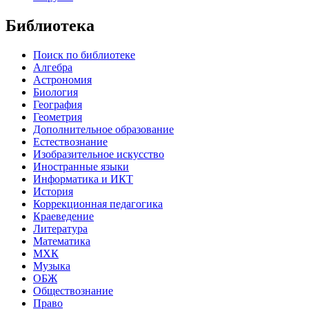
Библиотека
Поиск по библиотеке
Алгебра
Астрономия
Биология
География
Геометрия
Дополнительное образование
Естествознание
Изобразительное искусство
Иностранные языки
Информатика и ИКТ
История
Коррекционная педагогика
Краеведение
Литература
Математика
МХК
Музыка
ОБЖ
Обществознание
Право