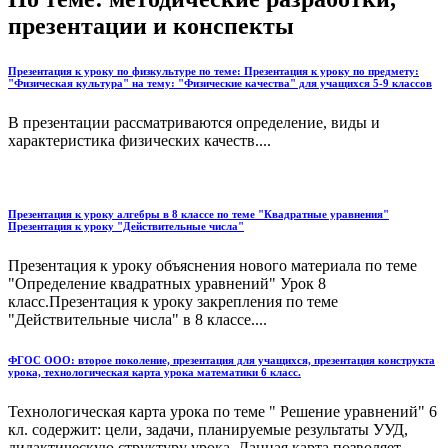
презентации и конспекты
Презентация к уроку по физкультуре по теме: Презентация к уроку по предмету:
"Физическая культура" на тему: "Физические качества" для учащихся 5-9 классов
В презентации рассматриваются определение, виды и
характеристика физических качеств....
Презентация к уроку алгебры в 8 классе по теме "Квадратные уравнения"
Презентация к уроку "Действительные числа"
Презентация к уроку объяснения нового материала по теме
"Определение квадратных уравнений" Урок 8
класс.Презентация к уроку закрепления по теме
"Действительные числа" в 8 классе....
ФГОС ООО: второе поколение, презентация для учащихся, презентация конструкта
урока, технологическая карта урока математики 6 класс.
Технологическая карта урока по теме " Решение уравнений" 6
кл. содержит: цели, задачи, планируемые результаты УУД,
дидактическую структуру урока. Данная карта позволяет