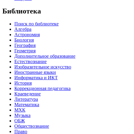
Библиотека
Поиск по библиотеке
Алгебра
Астрономия
Биология
География
Геометрия
Дополнительное образование
Естествознание
Изобразительное искусство
Иностранные языки
Информатика и ИКТ
История
Коррекционная педагогика
Краеведение
Литература
Математика
МХК
Музыка
ОБЖ
Обществознание
Право