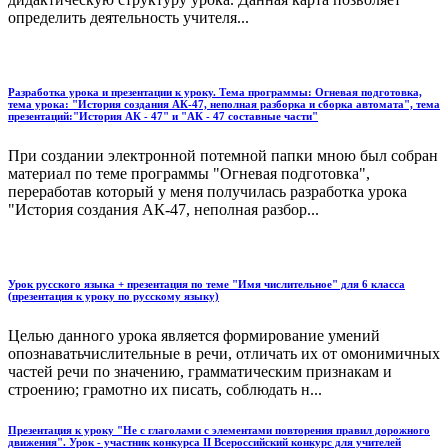
определить деятельность учителя...
Разработка урока и презентации к уроку. Тема программы: Огневая подготовка,
тема урока: "История создания АК-47, неполная разборка и сборка автомата", тема
презентаций:"История АК - 47" и "АК - 47 составные части"
При создании электронной потемной папки мною был собран
материал по теме программы "Огневая подготовка",
переработав который у меня получилась разработка урока
"История создания АК-47, неполная разбор...
Урок русского языка + презентация по теме "Имя числительное" для 6 класса
(презентация к уроку по русскому языку)
Целью данного урока является формирование умений
опознаватьчислительные в речи, отличать их от омонимичных
частей речи по значению, грамматическим признакам и
строению; грамотно их писать, соблюдать н...
Презентация к уроку "Не с глаголами с элементами повторения правил дорожного
движения". Урок - участник конкурса II Всероссийский конкурс для учителей