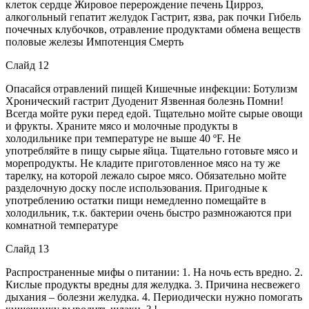
клеток сердце Жировое перерождение печень Цирроз,
алкогольный гепатит желудок Гастрит, язва, рак почки Гибель
почечных клубочков, отравление продуктами обмена веществ
половые железы Импотенция Смерть
Слайд 12
Опасайся отравлений пищей Кишечные инфекции: Ботулизм
Хронический гастрит Дуоденит Язвенная болезнь Помни!
Всегда мойте руки перед едой. Тщательно мойте сырые овощи
и фрукты. Храните мясо и молочные продукты в
холодильнике при температуре не выше 40 ºF. Не
употребляйте в пищу сырые яйца. Тщательно готовьте мясо и
морепродукты. Не кладите приготовленное мясо на ту же
тарелку, на которой лежало сырое мясо. Обязательно мойте
разделочную доску после использования. Пригодные к
употреблению остатки пищи немедленно помещайте в
холодильник, т.к. бактерии очень быстро размножаются при
комнатной температуре
Слайд 13
Распространенные мифы о питании: 1. На ночь есть вредно. 2.
Кислые продукты вредны для желудка. 3. Причина несвежего
дыхания – болезни желудка. 4. Периодически нужно помогать