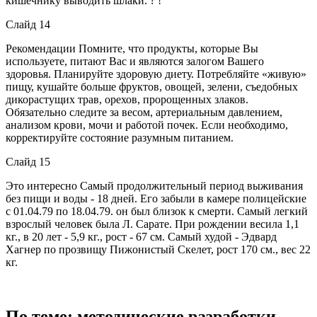
кишечнику выводить шлаки. ? !
Слайд 14
Рекомендации Помните, что продукты, которые Вы
используете, питают Вас и являются залогом Вашего
здоровья. Планируйте здоровую диету. Потребляйте «живую»
пищу, кушайте больше фруктов, овощей, зелени, съедобных
дикорастущих трав, орехов, пророщенных злаков.
Обязательно следите за весом, артериальным давлением,
анализом крови, мочи и работой почек. Если необходимо,
корректируйте состояние разумным питанием.
Слайд 15
Это интересно Самый продолжительный период выживания
без пищи и воды - 18 дней. Его забыли в камере полицейские
с 01.04.79 по 18.04.79. он был близок к смерти. Самый легкий
взрослый человек была Л. Сарате. При рождении весила 1,1
кг., в 20 лет - 5,9 кг., рост - 67 см. Самый худой - Эдвард
Хагнер по прозвищу Пижонистый Скелет, рост 170 см., вес 22
кг.
По теме: методические разработки,