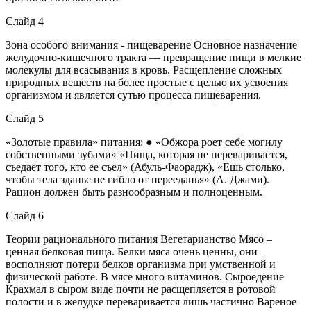
Слайд 4
Зона особого внимания - пищеварение Основное назначение
желудочно-кишечного тракта — превращение пищи в мелкие
молекулы для всасывания в кровь. Расщепление сложных
природных веществ на более простые с целью их усвоения
организмом и является сутью процесса пищеварения.
Слайд 5
«Золотые правила» питания: ● «Обжора роет себе могилу
собственными зубами» «Пища, которая не переваривается,
съедает того, кто ее съел» (Абуль-Фаорадж), «Ешь столько,
чтобы тела зданье не гибло от перееданья» (А. Джами).
Рацион должен быть разнообразным и полноценным.
Слайд 6
Теории рационального питания Вегетарианство Мясо –
ценная белковая пища. Белки мяса очень ценны, они
восполняют потери белков организма при умственной и
физической работе. В мясе много витаминов. Сыроедение
Крахмал в сыром виде почти не расщепляется в ротовой
полости и в желудке переваривается лишь частично Вареное