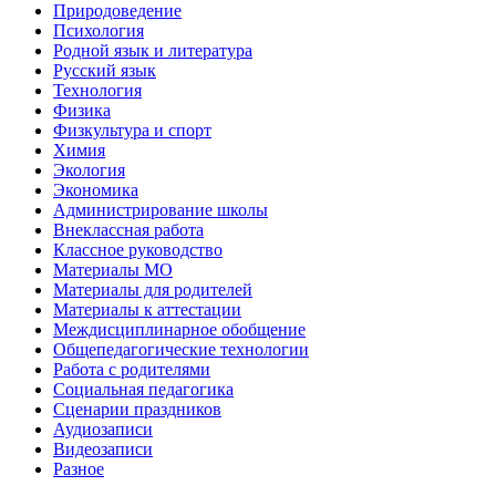
Природоведение
Психология
Родной язык и литература
Русский язык
Технология
Физика
Физкультура и спорт
Химия
Экология
Экономика
Администрирование школы
Внеклассная работа
Классное руководство
Материалы МО
Материалы для родителей
Материалы к аттестации
Междисциплинарное обобщение
Общепедагогические технологии
Работа с родителями
Социальная педагогика
Сценарии праздников
Аудиозаписи
Видеозаписи
Разное