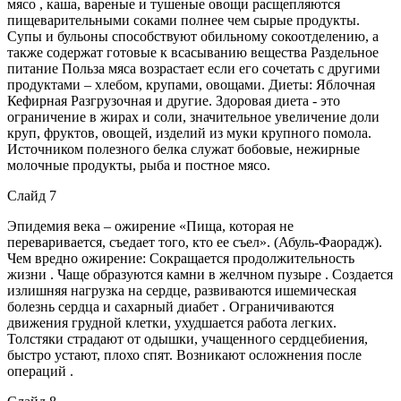
мясо , каша, вареные и тушеные овощи расщепляются
пищеварительными соками полнее чем сырые продукты.
Супы и бульоны способствуют обильному сокоотделению, а
также содержат готовые к всасыванию вещества Раздельное
питание Польза мяса возрастает если его сочетать с другими
продуктами – хлебом, крупами, овощами. Диеты: Яблочная
Кефирная Разгрузочная и другие. Здоровая диета - это
ограничение в жирах и соли, значительное увеличение доли
круп, фруктов, овощей, изделий из муки крупного помола.
Источником полезного белка служат бобовые, нежирные
молочные продукты, рыба и постное мясо.
Слайд 7
Эпидемия века – ожирение «Пища, которая не
переваривается, съедает того, кто ее съел». (Абуль-Фаорадж).
Чем вредно ожирение: Сокращается продолжительность
жизни . Чаще образуются камни в желчном пузыре . Создается
излишняя нагрузка на сердце, развиваются ишемическая
болезнь сердца и сахарный диабет . Ограничиваются
движения грудной клетки, ухудшается работа легких.
Толстяки страдают от одышки, учащенного сердцебиения,
быстро устают, плохо спят. Возникают осложнения после
операций .