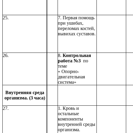
25.
7. Первая помощь
при ушибах,
переломах костей,
вывихах суставов.
26.
8.
Контрольная
работа №3
по
теме
« Опорно-
двигательная
система»
Внутренняя среда
организма. (3 часа)
27.
1. Кровь и
остальные
компоненты
внутренней среды
организма.