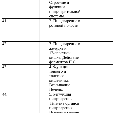
Строение и
функции
пищеварительной
системы.
41.
2. Пищеварение в
ротовой полости.
42.
3. Пищеварение в
желудке и
12-перстной
кишке. Действие
ферментов П.С.
43.
4. Функции
тонкого и
толстого
кишечника.
Всасывание.
Печень.
44.
5. Регуляция
пищеварения.
Гигиена органов
пищеварения.
Предупреждение