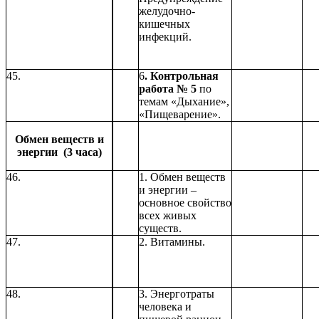
желудочно-
кишечных
инфекций.
45.
6
. Контрольная
работа № 5
по
темам «Дыхание»,
«Пищеварение».
Обмен веществ и
энергии (3 часа)
46.
1. Обмен веществ
и энергии –
основное свойство
всех живых
существ.
47.
2. Витамины.
48.
3. Энерготраты
человека и