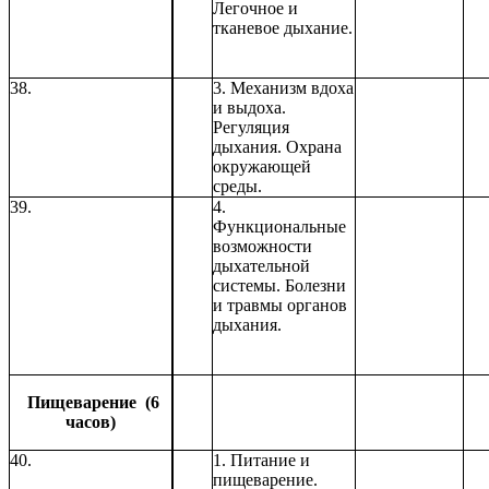
Легочное и
тканевое дыхание.
38.
3. Механизм вдоха
и выдоха.
Регуляция
дыхания. Охрана
окружающей
среды.
39.
4.
Функциональные
возможности
дыхательной
системы. Болезни
и травмы органов
дыхания.
Пищеварение (6
часов)
40.
1. Питание и
пищеварение.