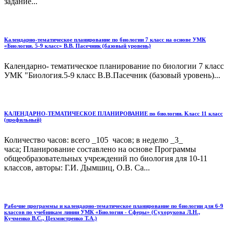
задание...
Календарно-тематическое планирование по биологии 7 класс на основе УМК
«Биология. 5-9 класс» В.В. Пасечник (базовый уровень)
Календарно- тематическое планирование по биологии 7 класс
УМК "Биология.5-9 класс В.В.Пасечник (базовый уровень)...
КАЛЕНДАРНО-ТЕМАТИЧЕСКОЕ ПЛАНИРОВАНИЕ по биологии. Класс 11 класс
(профильный)
Количество часов: всего _105 часов; в неделю _3_
часа; Планирование составлено на основе Программы
общеобразовательных учреждений по биология для 10-11
классов, авторы: Г.И. Дымшиц, О.В. Са...
Рабочие программы и календарно-тематическое планирование по биологии для 6-9
классов по учебникам линии УМК «Биология - Сферы» (Сухорукова Л.Н.,
Кучменко В.С., Цехмистренко Т.А.)