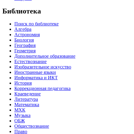
Библиотека
Поиск по библиотеке
Алгебра
Астрономия
Биология
География
Геометрия
Дополнительное образование
Естествознание
Изобразительное искусство
Иностранные языки
Информатика и ИКТ
История
Коррекционная педагогика
Краеведение
Литература
Математика
МХК
Музыка
ОБЖ
Обществознание
Право