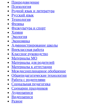
Природоведение
Психология
Родной язык и литература
Русский язык
Технология
Физика
Физкультура и спорт
Химия
Экология
Экономика
Администрирование школы
Внеклассная работа
Классное руководство
Материалы МО
Материалы для родителей
Материалы к аттестации
Междисциплинарное обобщение
Общепедагогические технологии
Работа с родителями
Социальная педагогика
Сценарии праздников
Аудиозаписи
Видеозаписи
Разное