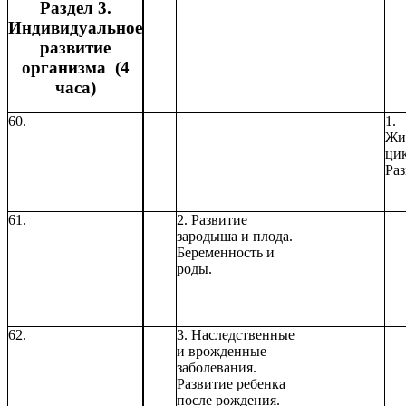
Раздел 3.
Индивидуальное
развитие
организма (4
часа)
60.
1.
Жи
ци
Ра
61.
2. Развитие
зародыша и плода.
Беременность и
роды.
62.
3. Наследственные
и врожденные
заболевания.
Развитие ребенка
после рождения.