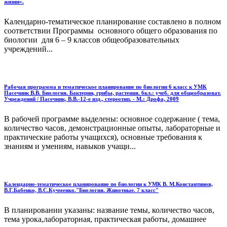
жизни».
Календарно-тематическое планирование составлено в полном
соответствии Программы основного общего образования по
биологии для 6 – 9 классов общеобразовательных
учреждений...
Рабочая программа и тематическое планирование по биологии 6 класс к УМК
Пасечник В.В. Биология. Бактерии, грибы, растения. 6кл.: учеб. для общеобразоват.
Учреждений / Пасечник, В.В.-12-е изд., стереотип. - М.: Дрофа, 2009
В рабочей программе выделены: основное содержание ( тема,
количество часов, демонстрационные опыты, лабораторные и
практические работы учащихся), основные требования к
знаниям и умениям, навыков учащи...
Календарно-тематическое планирование по биологии к УМК В. М.Константинов,
В.Г.Бабенко, В.С.Кучменко."Биология. Животные. 7 класс"
В планировании указаны: название темы, количество часов,
тема урока,лабораторная, практическая работы, домашнее