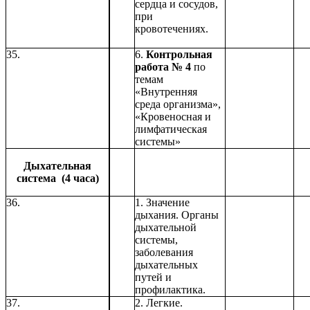
сердца и сосудов,
при
кровотечениях.
35.
6.
Контрольная
работа № 4
по
темам
«Внутренняя
среда организма»,
«Кровеносная и
лимфатическая
системы»
Дыхательная
система (4 часа)
36.
1. Значение
дыхания. Органы
дыхательной
системы,
заболевания
дыхательных
путей и
профилактика.
37.
2. Легкие.