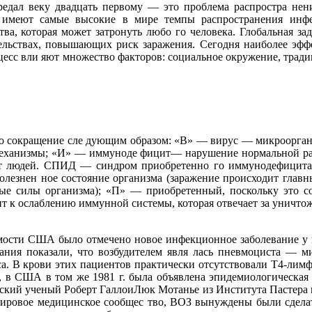
ередал веку двадцать первому — это проблема распростра н
 имеют самые высокие в мире темпы распространения инф
ва, которая может затронуть любо го человека. Глобальная з
тельствах, повышающих риск заражения. Сегодня наиболее эфф
оцесс вли яют множество факторов: социальное окружение, тради
сокращение сле дующим образом: «В» — вирус — микроорганизм
ее механизмы; «И» — иммуноде фицит— нарушение нормальной 
ет людей. СПИД — синдром приобретенно го иммунодефицита:
лезнен ное состояние организма (заражение происходит главным
е силы организма); «П» — приобретенный, поскольку это со
ит к ослаблению иммунной системы, которая отвечает за уничто
аемости США было отмечено новое инфекционное заболевание у 
ания показали, что возбудителем явля лась пневмоциста — м
а. В крови этих пациентов практически отсутствовали Т4-лимф
в США в том же 1981 г. была объявлена эпидемиологическая 
канский ученый Роберт ГаллоиЛюк Мотанье из Института Пастер
 мировое медицинское сообщес тво, ВОЗ вынуждены были сдела