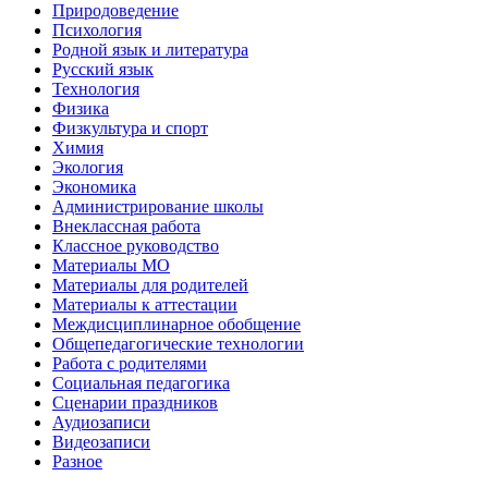
Природоведение
Психология
Родной язык и литература
Русский язык
Технология
Физика
Физкультура и спорт
Химия
Экология
Экономика
Администрирование школы
Внеклассная работа
Классное руководство
Материалы МО
Материалы для родителей
Материалы к аттестации
Междисциплинарное обобщение
Общепедагогические технологии
Работа с родителями
Социальная педагогика
Сценарии праздников
Аудиозаписи
Видеозаписи
Разное