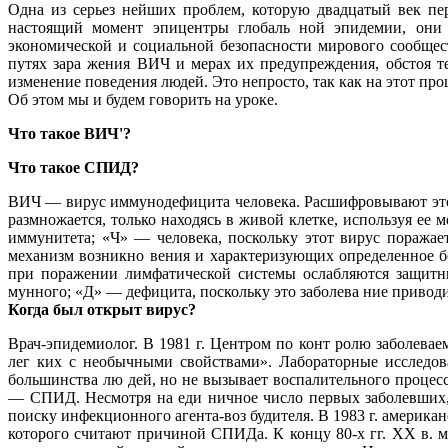
Одна из серьез нейших проблем, которую двадцатый век п
настоящий момент эпицентры глобаль ной эпидемии, они
экономической и социальной безопасности мирового сообщест
путях зара жения ВИЧ и мерах их предупреждения, обстоя 
изменение поведения людей. Это непросто, так как на этот пр
Об этом мы и будем говорить на уроке.
Что такое ВИЧ'?
Что такое СПИД?
ВИЧ — вирус иммунодефицита человека. Расшифровывают это 
размножается, только находясь в живой клетке, используя 
иммунитета; «Ч» — человека, поскольку этот вирус поража
механизм возникно вения и характеризующих определенное бо
при поражении лимфатической системы ослабляются защитны
мунного; «Д» — дефицита, поскольку это заболева ние привод
Когда был открыт вирус?
Врач-эпидемиолог. В 1981 г. Центром по конт ролю заболев
лег ких с необычными свойствами». Лабораторные исследов
большинства лю дей, но не вызывает воспалительного процесс
— СПИД. Несмотря на еди ничное число первых заболевших, 
поиску инфекционного агента-воз будителя. В 1983 г. амери
которого считают причиной СПИДа. К концу 80-х гг. XX в.