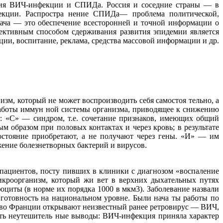
ения ВИЧ-инфекции и СПИДа. Россия и соседние страны — в
екции. Распростра нение СПИДа— проблема политической,
адача — это обеспечение всесторонней и точной информации о
ективным способом сдерживания развития эпидемии является
ции, воспитание, реклама, средства массовой информации и др.
, который не может воспроизводить себя самостоя тельно, а
работы иммун ной системы организма, приводящее к снижению
 «С» — синдром, т.е. сочетание признаков, имеющих общий
 образом при половых контактах и через кровь; в результате
стояние приобретают, а не получают через гены. «И» — им
жение болезнетворных бактерий и вирусов.
пациентов, посту пивших в клиники с диагнозом «воспаление
икроорганизм, который жи вет в верхних дыхательных путях
оциты (в норме их порядка 1000 в мкм3). Заболевание назвали
готовность на национальном уровне. Были нача ты работы по
а во Франции открывают неизвестный ранее ретровирус — ВИЧ,
ть неутешитель ные выводы: ВИЧ-инфекция приняла характер