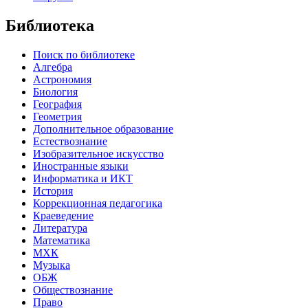
Библиотека
Поиск по библиотеке
Алгебра
Астрономия
Биология
География
Геометрия
Дополнительное образование
Естествознание
Изобразительное искусство
Иностранные языки
Информатика и ИКТ
История
Коррекционная педагогика
Краеведение
Литература
Математика
МХК
Музыка
ОБЖ
Обществознание
Право