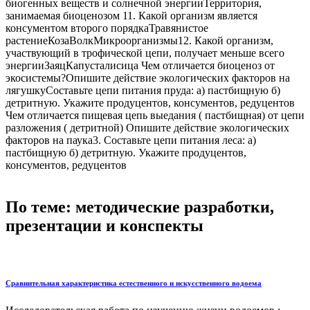
биогенных веществ и солнечной энергииТерритория,
занимаемая биоценозом 11. Какой организм является
консументом второго порядкаТравянистое
растениеКозаВолкМикроорганизмы12. Какой организм,
участвующий в трофической цепи, получает меньше всего
энергииЗаяцКапусталисица Чем отличается биоценоз от
экосистемы?Опишите действие экологических факторов на
лягушкуСоставьте цепи питания пруда: а) пастбищную б)
детритную. Укажите продуцентов, консументов, редуцентов
Чем отличается пищевая цепь выедания ( пастбищная) от цепи
разложения ( детритной) Опишите действие экологических
факторов на паука3. Составьте цепи питания леса: а)
пастбищную б) детритную. Укажите продуцентов,
консументов, редуцентов
По теме: методические разработки,
презентации и конспекты
Сравнительная характеристика естественного и искусственного водоема