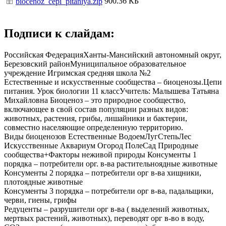
900.36 КБ
biocenoz_cepi_pitaniya.zip
Подписи к слайдам:
Российская ФедерацияХанты-Мансийский автономный округ,
Березовский районМуниципальное образовательное
учреждение Игримская средняя школа №2
Естественные и искусственные сообщества – биоценозы.Цепи
питания. Урок биологии 11 классУчитель: Малышева Татьяна
Михайловна Биоценоз – это природное сообщество,
включающее в свой состав популяции разных видов:
животных, растения, грибы, лишайники и бактерии,
совместно населяющие определенную территорию.
Виды биоценозов Естественные ВодоемЛугСтепьЛес
Искусственные Аквариум Огород ПолеСад Природные
сообщества+Факторы неживой природы Консументы 1
порядка – потребители орг. в-ва растительноядные животные
Консументы 2 порядка – потребители орг в-ва хищники,
плотоядные животные
Консументы 3 порядка – потребители орг в-ва, падальщики,
черви, гиены, грифы
Редуценты – разрушители орг в-ва ( выделений животных,
мертвых растений, животных), переводят орг в-во в воду,