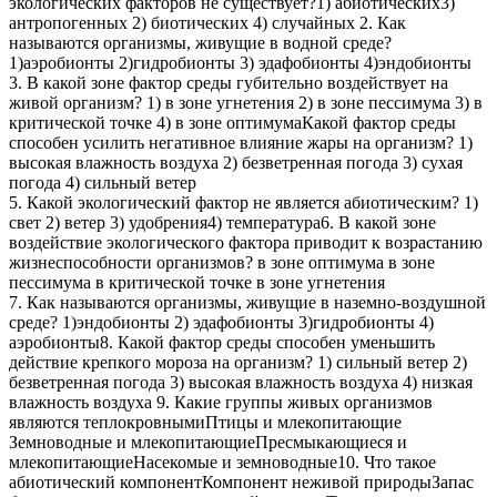
экологических факторов не существует?1) абиотических3)
антропогенных 2) биотических 4) случайных 2. Как
называются организмы, живущие в водной среде?
1)аэробионты 2)гидробионты 3) эдафобионты 4)эндобионты
3. В какой зоне фактор среды губительно воздействует на
живой организм? 1) в зоне угнетения 2) в зоне пессимума 3) в
критической точке 4) в зоне оптимумаКакой фактор среды
способен усилить негативное влияние жары на организм? 1)
высокая влажность воздуха 2) безветренная погода 3) сухая
погода 4) сильный ветер
5. Какой экологический фактор не является абиотическим? 1)
свет 2) ветер 3) удобрения4) температура6. В какой зоне
воздействие экологического фактора приводит к возрастанию
жизнеспособности организмов? в зоне оптимума в зоне
пессимума в критической точке в зоне угнетения
7. Как называются организмы, живущие в наземно-воздушной
среде? 1)эндобионты 2) эдафобионты 3)гидробионты 4)
аэробионты8. Какой фактор среды способен уменьшить
действие крепкого мороза на организм? 1) сильный ветер 2)
безветренная погода 3) высокая влажность воздуха 4) низкая
влажность воздуха 9. Какие группы живых организмов
являются теплокровнымиПтицы и млекопитающие
Земноводные и млекопитающиеПресмыкающиеся и
млекопитающиеНасекомые и земноводные10. Что такое
абиотический компонентКомпонент неживой природыЗапас