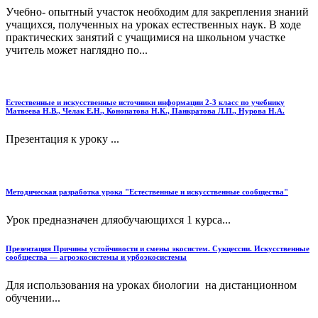
Учебно- опытный участок необходим для закрепления знаний
учащихся, полученных на уроках естественных наук. В ходе
практических занятий с учащимися на школьном участке
учитель может наглядно по...
Естественные и искусственные источники информации 2-3 класс по учебнику
Матвеева Н.В., Челак Е.Н., Конопатова Н.К., Панкратова Л.П., Нурова Н.А.
Презентация к уроку ...
Методическая разработка урока "Естественные и искусственные сообщества"
Урок предназначен дляобучающихся 1 курса...
Презентация Причины устойчивости и смены экосистем. Сукцессии. Искусственные
сообщества — агроэкосистемы и урбоэкосистемы
Для использования на уроках биологии на дистанционном
обучении...