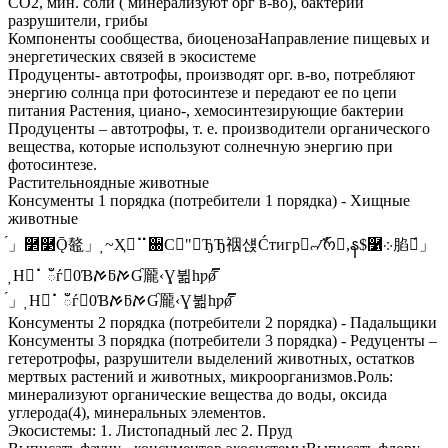
СО2, мин. соли ( минерализуют орг в-во), бактерии
разрушители, грибы
Компоненты сообщества, биоценозаНаправление пищевых и
энергетических связей в экосистеме
Продуценты- автотрофы, производят орг. в-во, потребляют
энергию солнца при фотосинтезе и передают ее по цепи
питания Растения, циано-, хемосинтезирующие бактерии
Продуценты – автотрофы, т. е. производители органического
вещества, которые используют солнечную энергию при
фотосинтезе.
Растительноядные животные
Консументы 1 порядка (потребители 1 порядка) - Хищные
животные
́」࿲࿳Ǭ鼇」~Ҳ⠉਀C"ЂЂ䄄섅Ćтигр୷҄ࣾრ,န$࿱܀䐄ྠ́」
H⠁ఀѓ0ƁࠀƃࠀƓ龎‹Ɣ뷞hƿǿ̄̿
́」H⠁ఀѓ0ƁࠀƃࠀƓ龎‹Ɣ뷞hƿǿ̄̿
Консументы 2 порядка (потребители 2 порядка) - Падальщики
Консументы 3 порядка (потребители 3 порядка) - Редуценты –
гетеротрофы, разрушители выделений животных, остатков
мертвых растений и животных, микроорганизмов.Роль:
минерализуют органические вещества до воды, оксида
углерода(4), минеральных элементов.
Экосистемы: 1. Листопадный лес 2. Пруд