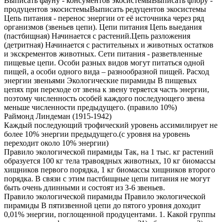
Выписать фауну - консументов экосистемыВыписать флору -
продуцентов экосистемыВыписать редуцентов экосистемы
Цепь питания - перенос энергии от её источника через ряд
организмов (звеньев цепи). Цепи питания Цепь выедания
(пастбищная) Начинается с растений.Цепь разложения
(детритная) Начинается с растительных и животных остатков
и экскрементов животных. Сети питания - разветвленные
пищевые цепи. Особи разных видов могут питаться одной
пищей, а особи одного вида – разнообразной пищей. Расход
энергии звеньями Экологические пирамиды В пищевых
цепях при переходе от звена к звену теряется часть энергии,
поэтому численность особей каждого последующего звена
меньше численности предыдущего. (правило 10%)
Раймонд Линдеман (1915-1942)
Каждый последующий трофический уровень ассимилирует не
более 10% энергии предыдущего.(с уровня на уровень
переходит около 10% энергии)
Правило экологической пирамиды Так, на 1 тыс. кг растений
образуется 100 кг тела травоядных животных, 10 кг биомассы
хищников первого порядка, 1 кг биомассы хищников второго
порядка. В связи с этим пастбищные цепи питания не могут
быть очень длинными и состоят из 3-6 звеньев.
Правило экологической пирамиды Правило экологической
пирамиды В пятизвенной цепи до пятого уровня доходит
0,01% энергии, поглощенной продуцентами. 1. Какой группы