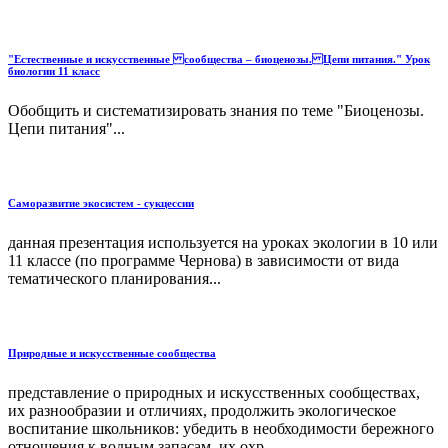
"Естественные и искусственные сообщества – биоценозы. Цепи питания." Урок
биологии 11 класс
Обобщить и систематизировать знания по теме "Биоценозы.
Цепи питания"...
Саморазвитие экосистем - сукцессии
данная презентация используется на уроках экологии в 10 или
11 классе (по программе Чернова) в зависимости от вида
тематического планирования...
Природные и искусственные сообщества
представление о природных и искусственных сообществах,
их разнообразии и отличиях, продолжить экологическое
воспитание школьников: убедить в необходимости бережного
от­ношения к водным запасам, их охр...