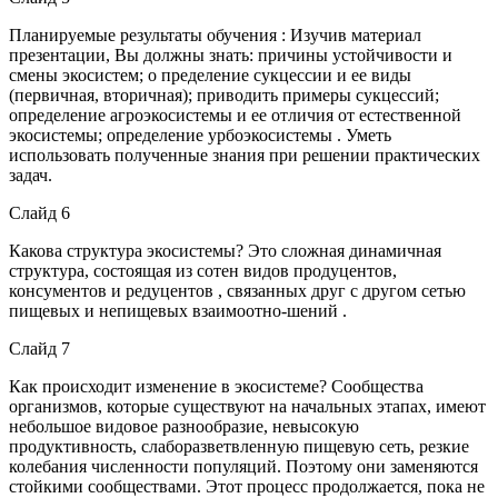
Планируемые результаты обучения : Изучив материал
презентации, Вы должны знать: причины устойчивости и
смены экосистем; о пределение сукцессии и ее виды
(первичная, вторичная); приводить примеры сукцессий;
определение агроэкосистемы и ее отличия от естественной
экосистемы; определение урбоэкосистемы . Уметь
использовать полученные знания при решении практических
задач.
Слайд 6
Какова структура экосистемы? Это сложная динамичная
структура, состоящая из сотен видов продуцентов,
консументов и редуцентов , связанных друг с другом сетью
пищевых и непищевых взаимоотно-шений .
Слайд 7
Как происходит изменение в экосистеме? Сообщества
организмов, которые существуют на начальных этапах, имеют
небольшое видовое разнообразие, невысокую
продуктивность, слаборазветвленную пищевую сеть, резкие
колебания численности популяций. Поэтому они заменяются
стойкими сообществами. Этот процесс продолжается, пока не