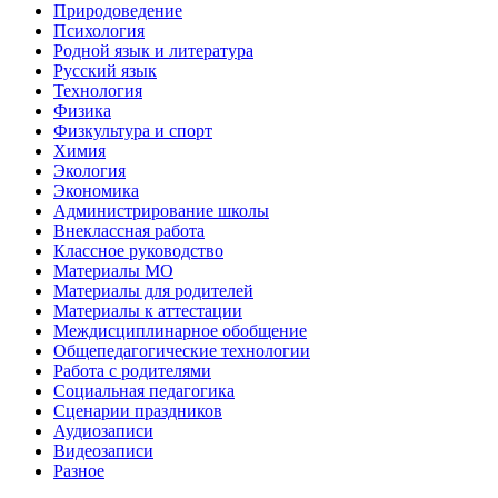
Природоведение
Психология
Родной язык и литература
Русский язык
Технология
Физика
Физкультура и спорт
Химия
Экология
Экономика
Администрирование школы
Внеклассная работа
Классное руководство
Материалы МО
Материалы для родителей
Материалы к аттестации
Междисциплинарное обобщение
Общепедагогические технологии
Работа с родителями
Социальная педагогика
Сценарии праздников
Аудиозаписи
Видеозаписи
Разное