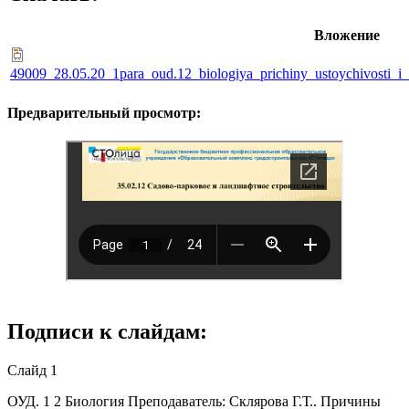
Вложение
49009_28.05.20_1para_oud.12_biologiya_prichiny_ustoychivosti_i_s
Предварительный просмотр:
Подписи к слайдам:
Слайд 1
ОУД. 1 2 Биология Преподаватель: Склярова Г.Т.. Причины