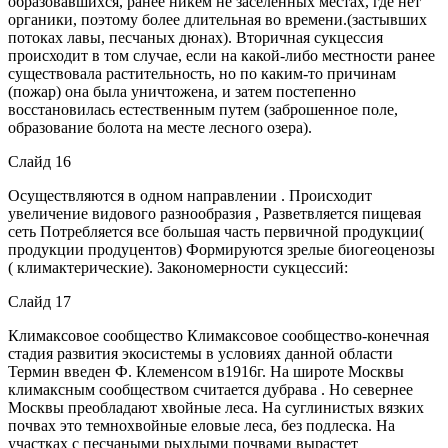
образовавшихся, ранее никем не заселенных местах, где нет
органики, поэтому более длительная во времени.(застывших
потоках лавы, песчаных дюнах). Вторичная сукцессия
происходит в том случае, если на какой-либо местности ранее
существовала растительность, но по каким-то причинам
(пожар) она была уничтожена, и затем постепенно
восстановилась естественным путем (заброшенное поле,
образование болота на месте лесного озера).
Слайд 16
Осуществляются в одном направлении . Происходит
увеличение видового разнообразия , Разветвляется пищевая
сеть Потребляется все большая часть первичной продукции(
продукции продуцентов) Формируются зрелые биогеоценозы
( климактерические). Закономерности сукцессий:
Слайд 17
Климаксовое сообщество Климаксовое сообщество-конечная
стадия развития экосистемы в условиях данной области
Термин введен Ф. Клеменсом в1916г. На широте Москвы
климаксным сообществом считается дубрава . Но севернее
Москвы преобладают хвойные леса. На суглинистых вязких
почвах это темнохвойные еловые леса, без подлеска. На
участках с песчаными рыхлыми почвами вырастет