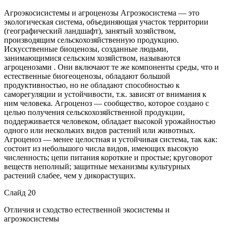
Агроэкосисистемы и агроценозы Агроэкосистема — это
экологическая система, объединяющая участок территории
(географический ландшафт), занятый хозяйством,
производящим сельскохозяйственную продукцию.
Искусственные биоценозы, созданные людьми,
занимающимися сельским хозяйством, называются
агроценозами . Они включают те же компоненты среды, что и
естественные биогеоценозы, обладают большой
продуктивностью, но не обладают способностью к
саморегуляции и устойчивости, т.к. зависят от внимания к
ним человека. Агроценоз — сообщество, которое создано с
целью получения сельскохозяйственной продукции,
поддерживается человеком, обладает высокой урожайностью
одного или нескольких видов растений или животных.
Агроценоз — менее целостная и устойчивая система, так как:
состоит из небольшого числа видов, имеющих высокую
численность; цепи питания короткие и простые; круговорот
веществ неполный; защитные механизмы культурных
растений слабее, чем у дикорастущих.
Слайд 20
Отличия и сходство естественной экосистемы и
агроэкосистемы