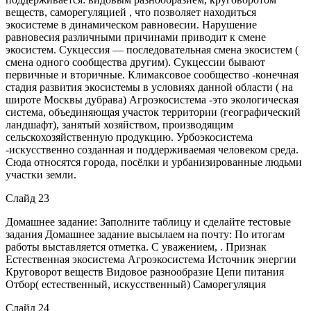
веществ, саморегуляцией , что позволяет находиться
экосистеме в динамическом равновесии. Нарушение
равновесия различными причинами приводит к смене
экосистем. Сукцессия — последовательная смена экосистем (
смена одного сообщества другим). Сукцессии бывают
первичные и вторичные. Климаксовое сообщество -конечная
стадия развития экосистемы в условиях данной области ( на
широте Москвы дубрава) Агроэкосистема -это экологическая
система, объединяющая участок территории (географический
ландшафт), занятый хозяйством, производящим
сельскохозяйственную продукцию. Урбоэкосистема
-искусственно созданная и поддерживаемая человеком среда.
Сюда относятся города, посёлки и урбанизированные людьми
участки земли.
Слайд 23
Домашнее задание: Заполните таблицу и сделайте тестовые
задания Домашнее задание высылаем на почту: По итогам
работы выставляется отметка. С уважением, . Признак
Естественная экосистема Агроэкосистема Источник энергии
Круговорот веществ Видовое разнообразие Цепи питания
Отбор( естественный, искусственный) Саморегуляция
Слайд 24