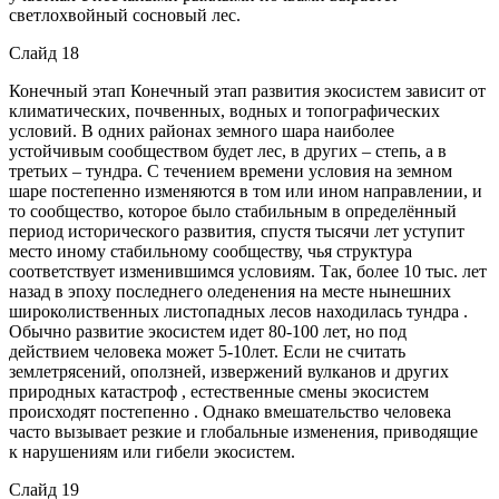
светлохвойный сосновый лес.
Слайд 18
Конечный этап Конечный этап развития экосистем зависит от
климатических, почвенных, водных и топографических
условий. В одних районах земного шара наиболее
устойчивым сообществом будет лес, в других – степь, а в
третьих – тундра. С течением времени условия на земном
шаре постепенно изменяются в том или ином направлении, и
то сообщество, которое было стабильным в определённый
период исторического развития, спустя тысячи лет уступит
место иному стабильному сообществу, чья структура
соответствует изменившимся условиям. Так, более 10 тыс. лет
назад в эпоху последнего оледенения на месте нынешних
широколиственных листопадных лесов находилась тундра .
Обычно развитие экосистем идет 80-100 лет, но под
действием человека может 5-10лет. Если не считать
землетрясений, оползней, извержений вулканов и других
природных катастроф , естественные смены экосистем
происходят постепенно . Однако вмешательство человека
часто вызывает резкие и глобальные изменения, приводящие
к нарушениям или гибели экосистем.
Слайд 19