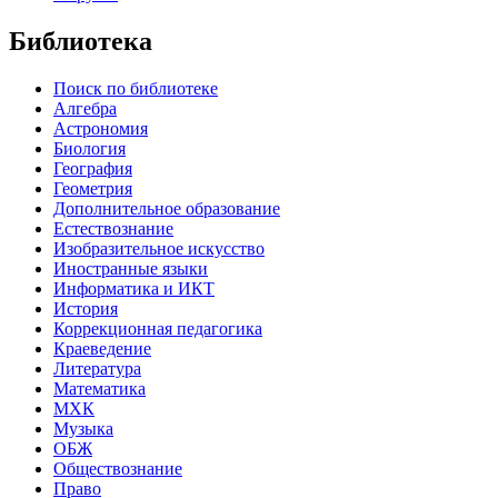
Библиотека
Поиск по библиотеке
Алгебра
Астрономия
Биология
География
Геометрия
Дополнительное образование
Естествознание
Изобразительное искусство
Иностранные языки
Информатика и ИКТ
История
Коррекционная педагогика
Краеведение
Литература
Математика
МХК
Музыка
ОБЖ
Обществознание
Право