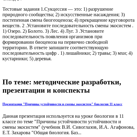
Тестовые задания 1.Сукцессия — это: 1) разрушение
природного сообщества; 2) искусственные насаждения; 3)
постепенная смена биогеоценоза; 4) прекращение круговорота
веществ. 2 .Установите последовательность смены экосистем .
1) Озеро. 2) Болото. 3) Лес. 4) Луг. 3 .Установите
последовательность появления организмов при
формировании биоценоза на первично свободной
территории. В ответе запишите соответствующую
последовательность цифр . 1) лишайники; 2) травы; 3) мхи; 4)
кустарники; 5) деревья.
По теме: методические разработки,
презентации и конспекты
Презентация "Причины устойчивости и смены экосистем" биология 11 класс
Данная презентация используется на уроке биологии в 11
классе по теме "Причины устойчивости устойчивости и
смены экосистем" (учебник В.И. Сивоглазов, И.А. Агафонова,
Е.Т. Захарова "Общая биология. Баз...