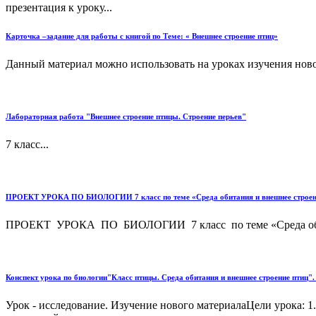
презентация к уроку...
Карточка –задание для работы с книгой по Теме: « Внешнее строение птиц»
Данный материал можно использовать на уроках изучения ново
Лабораторная работа "Внешнее строение птицы. Строение перьев"
7 класс...
ПРОЕКТ УРОКА ПО БИОЛОГИИ 7 класс по теме «Среда обитания и внешнее строение 
ПРОЕКТ УРОКА ПО БИОЛОГИИ 7 класс по теме «Среда обитания
Конспект урока по биологии"Класс птицы. Среда обитания и внешнее строение птиц"
Урок - исследование. Изучение нового материалаЦели урока: 1