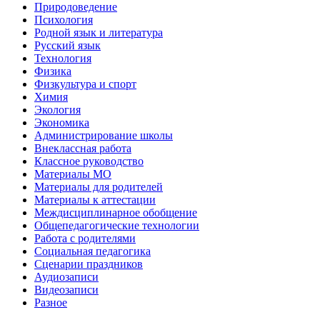
Природоведение
Психология
Родной язык и литература
Русский язык
Технология
Физика
Физкультура и спорт
Химия
Экология
Экономика
Администрирование школы
Внеклассная работа
Классное руководство
Материалы МО
Материалы для родителей
Материалы к аттестации
Междисциплинарное обобщение
Общепедагогические технологии
Работа с родителями
Социальная педагогика
Сценарии праздников
Аудиозаписи
Видеозаписи
Разное