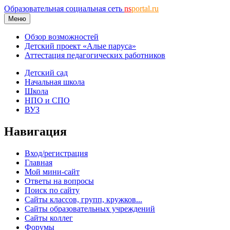
Образовательная социальная сеть
ns
portal.ru
Меню
Обзор возможностей
Детский проект «Алые паруса»
Аттестация педагогических работников
Детский сад
Начальная школа
Школа
НПО и СПО
ВУЗ
Навигация
Вход/регистрация
Главная
Мой мини-сайт
Ответы на вопросы
Поиск по сайту
Сайты классов, групп, кружков...
Сайты образовательных учреждений
Сайты коллег
Форумы