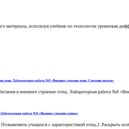
го материала, используя учебник по технологии уровневая дифф
птиц. Лабораторная работа №8 «Внешнее строение птиц. Строение перьев»
 и внешнее строение птиц. Лабораторная работа №8 «Внешнее
. Лабораторная работа №8 «Внешнее строение птицы»
. Познакомить учащихся с характеристикой птиц.2. Раскрыть ос