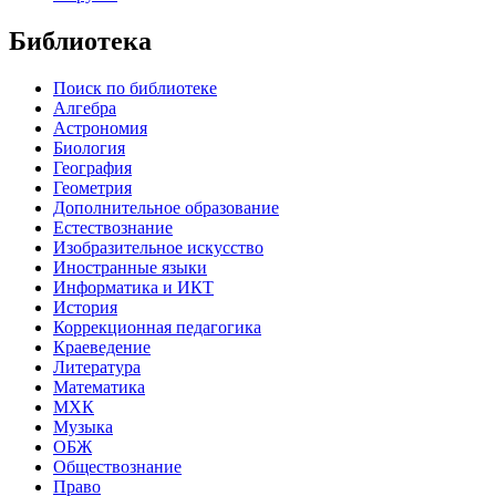
Библиотека
Поиск по библиотеке
Алгебра
Астрономия
Биология
География
Геометрия
Дополнительное образование
Естествознание
Изобразительное искусство
Иностранные языки
Информатика и ИКТ
История
Коррекционная педагогика
Краеведение
Литература
Математика
МХК
Музыка
ОБЖ
Обществознание
Право