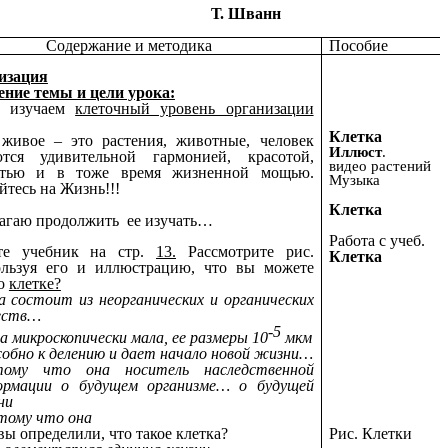
Т. Шванн
Содержание и методика
Пособие
изация
ние темы и цели урока:
зучаем
клеточный уровень организации
Клетка
 живое – это растения, животные, человек
Иллюст
.
ются удивительной гармонией, красотой,
видео растений
стью и в тоже время жизненной мощью.
Музыка
тесь на Жизнь!!!
Клетка
агаю продолжить ее изучать…
Работа с учеб.
те учебник на стр.
13.
Рассмотрите рис.
Клетка
ьзуя его и иллюстрацию, что вы можете
 о
клетке?
а состоит из неорганических и органических
еств…
-5
а микроскопически мала, ее размеры 10
мкм
обно к делению и дает начало новой жизни…
тому что она носитель наследственной
ормации о будущем организме… о будущей
ни
тому что она
Рис. Клетки
вы определили, что такое клетка?