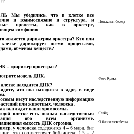
??
ЛЬ Мы убедились, что в клетке все
ично и взаимосвязано и структура, и
Поисковая беседа
нные процессы, как в оркестре,
яющем симфонию
что является дирижером оркестра? Кто или
клетке дирижирует всеми процессами,
идами, обменом веществ?
ДНК – «дирижер оркестра»?
мотрите модель ДНК.
Фото Крика
в клетке находится ДНК?
идите, что она находится в ядре, в виде
ом.
осомы несут наследственную информацию
растений или животных, человека .
так выглядят наши хромосомы.
Слайд
ждой клетке есть полная наследственная
рмация обо всем организме.
О биосинтезе белка
ационная емкость ДНК огромна.
имер, у человека
содержится 4 – 6 млрд. бит
ции, что соответствует библиотеке 1,5 – 2