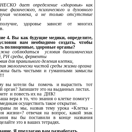
;
КО дает определение «здоровья» как
ие физического, психического и духовного
олучия человека, а не только отсутствие
й
ополучие, здоровье зависят от многих
в.
ие 4. Вы как будущие медики, определите,
условия нам необходимо создать, чтобы
ть полноценные, здоровые органы?
лжна соблюдаться условия биохимических
, РН среды, ферменты
овия для правильного деления клетки,
вия экологически чистой среды жизни органа
лжны быть чистыми и гуманными замыслы
!!
му вы хотели бы помочь и вырастить тот
й орган? Запишите это на выданных листах.
ерите и повесть их на ДНК!
аша вера в то, что знания о клетке помогут
 медикам осуществить такое открытие.
правы ли мы, назвав тему урока «Клетка –
ия жизни»? отвечая на вопрос, какой знак
ания вы бы поставили в конце названия
делайте это в ваших тетрадях.
дание. Я предлагаю вам разработать