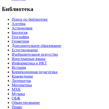
Библиотека
Поиск по библиотеке
Алгебра
Астрономия
Биология
География
Геометрия
Дополнительное образование
Естествознание
Изобразительное искусство
Иностранные языки
Информатика и ИКТ
История
Коррекционная педагогика
Краеведение
Литература
Математика
МХК
Музыка
ОБЖ
Обществознание
Право