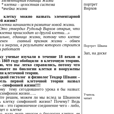
элементарная единица жизни
портрет
* клетка – целостная система
Вирхов
*ячейка жизни
 клетку можно назвать элементарной
ей жизни?
 клетки начинается развитие новой жизни.
Это утвердил Рудольф Вирхов открыв, что
 клетка происходит из другой клетки…»
ильно, единица жизни, потому что клетке
венен главный признак жизни - обмен
 и энергии, в результате которого строится
Портрет Швана
и работает
Зап, на доске
ку ученые изучали в течение 18 веков и
 1869 году обобщили в клеточную теорию.
ю, что вы легко справились, потому что
знаете по биологии клетки и вооружены
и клеточной теории.
цкий гистолог и физиолог Теодор Шванн –
тель первой клеточной теории назвал
– симфонией жизни!!!!
ому тему сегодняшнего урока я бы назвал:
 симфония жизни…..
Учитель
йте решим, можем ли мы вслед за Шванном
читает
ь клетку симфонией жизни? Почему? Ведь
я – это гармоничное соединение чего - либо,
идет о клетке
о, надо знать многое о биологии клетки, ее