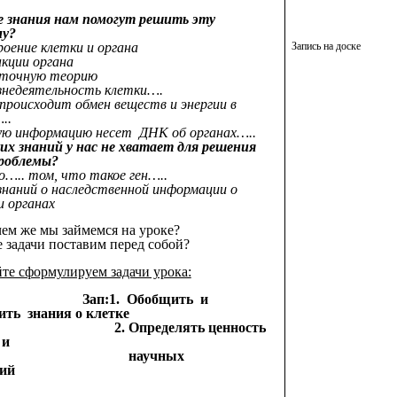
е знания нам помогут решить эту
му?
Запись на доске
оение клетки и органа
кции органа
еточную теорию
знедеятельность клетки….
 происходит обмен веществ и энергии в
..
ую информацию несет ДНК об органах…..
их знаний у нас не хватает для решения
роблемы?
о….. том, что такое ген…..
наний о наследственной информации о
и органах
ем же мы займемся на уроке?
 задачи поставим перед собой?
те сформулируем задачи урока:
Зап:1. Обобщить и
ить знания о клетке
2. Определять ценность
ий и
аучных
ытий