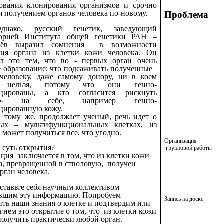
ования клонирования организмов и срочно
я получением органов человека по-новому.
Проблема
Однако, русский генетик, заведующий
торией Института общей генетики РАН –
лёв выразил сомнения в возможности
ния органа из клетки кожи человека. Он
ил это тем, что во - первых орган очень
 образование; что подсаживать полученные
 человеку, даже самому донору, ни в коем
е нельзя, потому что они генно-
цированы, а кто согласится рискнуть
ть» на себе, например генно-
цированную кожу.
 тому же, продолжает ученый, речь идет о
вых – мультифункциональных клетках, из
 может получиться все, что угодно.
Организация
 суть открытия?
групповой работы
ция заключается в том, что из клетки кожи
а, превращенной в стволовую, получен
рган человека.
тавьте себя научным коллективом
вшим эту информацию. Попробуем
Запись на доске
ть наши знания о клетке и подтвердим или
гнем это открытие о том, что из клетки кожи
олучить практически любой орган.