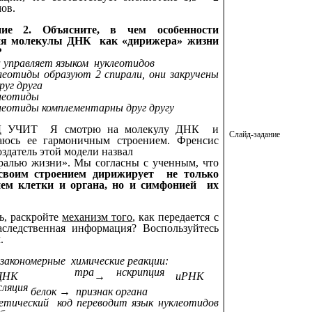
мов.
ние 2. Объясните, в чем особенности
ия молекулы ДНК как «дирижера» жизни
и?
 управляет языком нуклеотидов
леотиды образуют 2 спирали, они закручены
руг друга
клеотиды
леотиды комплементарны друг другу
 УЧИТ Я смотрю на молекулу ДНК и
Слайд-задание
аюсь ее гармоничным строением. Френсис
оздатель этой модели назвал
ралью жизни». Мы согласны с ученным, что
воим строением дирижирует не только
ием клетки и органа, но и симфонией их
ь, раскройте
механизм того
, как передается с
следственная информация? Воспользуйтесь
.
 закономерные химические реакции:
тра
нскрипция
НК
→
иРНК
сляция
белок → признак органа
тический код переводит язык нуклеотидов