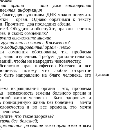
к белков
знак органа – это уже воплощенная
твенная информация
, благодаря функциям ДНК можно получить
тки – орган. Однако обратимся к тексту
и. Прочтите два последних абзаца.
ие 3. Обсудите и обоснуйте, прав ли генетик
лев в своих сомнениях?
группа выскажите мнение
я группа кто согласен с Киселевым?
но-модифицированный орган - плохо
 сомнения обоснованы, т.к. проблема
, мало изученная. Требует дополнительных
ваний, чтобы не навредить человечеству.
бсолютно прав профессор Киселев и все
ающиеся, потому что любое открытие
 быть направлено на благо человека, его
Бумажки
я.
лема выращивания органа - это, проблема
ья возможность замены больного органа и
енной жизни человека. Быть здоровым и
ь полноценную жизнь без болезней – мечта
человечества и во все времена, это мечта
 человека.
елите, что такое здоровье?
изнь без болезней;
армоничное развитие всего организма и всех