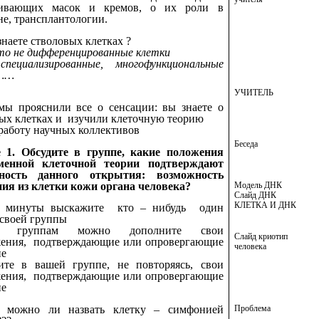
ивающих масок и кремов, о их роли в
е, трансплантологии.
знаете стволовых клетках ?
то не дифференцированные клетки
пециализированные, многофункциональные
и……
УЧИТЕЛЬ
мы прояснили все о сенсации: вы знаете о
ых клетках и изучили клеточную теорию
работу научных коллективов
Беседа
е 1. Обсудите в группе, какие положения
енной клеточной теории подтверждают
ность данного открытия: возможность
ия из клетки кожи органа человека?
Модель ДНК
Слайд ДНК
КЛЕТКА И ДНК
3 минуты выскажите кто – нибудь один
своей группы
м группам можно дополните свои
Слайд криотип
жения, подтверждающие или опровергающие
человека
ие
ите в вашей группе, не повторяясь, свои
жения, подтверждающие или опровергающие
ие
Проблема
, можно ли назвать клетку – симфонией