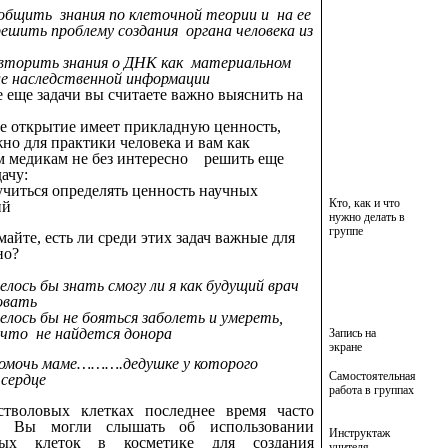
общить знания по клеточной теории и на ее
решить проблему создания органа человека из
овторить знания о ДНК как материальном
е наследственной информации
 еще задачи вы считаете важно выяснить на
 открытие имеет прикладную ценность,
но для практики человека и вам как
 медикам не без интересно решить еще
ачу:
учиться определять ценность научных
Кто, как и что
ий
нужно делать в
группе
айте, есть ли среди этих задач важные для
но?
елось бы знать смогу ли я как будущий врач
зовать
елось бы не бояться заболеть и умереть,
что не найдется донора
Запись на
экране
помочь маме……….дедушке у которого
Самостоятельная
 сердце
работа в группах
воловых клетках последнее время часто
т. Вы могли слышать об использовании
Инструктаж
вых клеток в косметике для создания
учителя