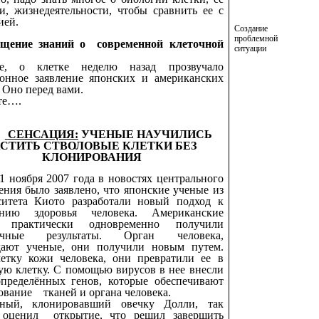
и, жизнедеятельности, чтобы сравнить ее с
ией.
Создание
проблемной
бщение знаний о современной клеточной
ситуации
, о клетке неделю назад прозвучало
ионное заявление японских и американских
 Оно перед вами.
те….
СЕНСАЦИЯ:
УЧЕНЫЕ НАУЧИЛИСЬ
АСТИТЬ СТВОЛОВЫЕ КЛЕТКИ БЕЗ
КЛОНИРОВАНИЯ
1 ноября 2007 года в новостях центрального
ения было заявлено, что японские ученые из
ситета Киото разработали новый подход к
ению здоровья человека. Американские
 практически одновременно получили
гичные результаты. Орган человека,
дают ученые, они получили новым путем.
летку кожи человека, они превратили ее в
ую клетку. С помощью вирусов в нее внесли
определённых генов, которые обеспечивают
вание тканей и органа человека.
ный, клонировавший овечку Долли, так
 оценил открытие, что решил завершить