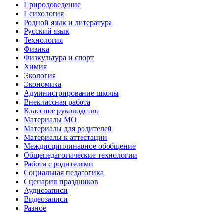
Природоведение
Психология
Родной язык и литература
Русский язык
Технология
Физика
Физкультура и спорт
Химия
Экология
Экономика
Администрирование школы
Внеклассная работа
Классное руководство
Материалы МО
Материалы для родителей
Материалы к аттестации
Междисциплинарное обобщение
Общепедагогические технологии
Работа с родителями
Социальная педагогика
Сценарии праздников
Аудиозаписи
Видеозаписи
Разное