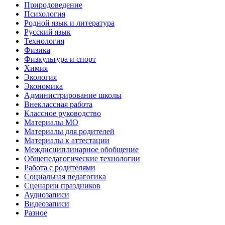
Природоведение
Психология
Родной язык и литература
Русский язык
Технология
Физика
Физкультура и спорт
Химия
Экология
Экономика
Администрирование школы
Внеклассная работа
Классное руководство
Материалы МО
Материалы для родителей
Материалы к аттестации
Междисциплинарное обобщение
Общепедагогические технологии
Работа с родителями
Социальная педагогика
Сценарии праздников
Аудиозаписи
Видеозаписи
Разное