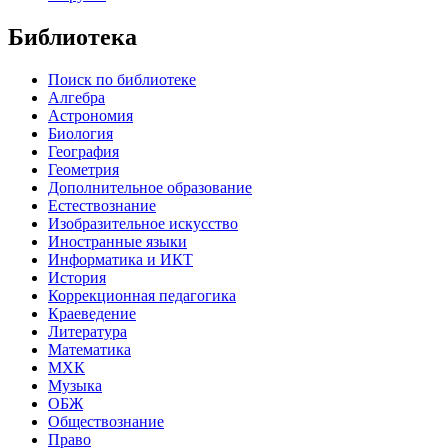
Библиотека
Поиск по библиотеке
Алгебра
Астрономия
Биология
География
Геометрия
Дополнительное образование
Естествознание
Изобразительное искусство
Иностранные языки
Информатика и ИКТ
История
Коррекционная педагогика
Краеведение
Литература
Математика
МХК
Музыка
ОБЖ
Обществознание
Право