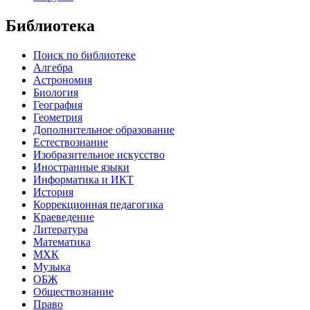
Библиотека
Поиск по библиотеке
Алгебра
Астрономия
Биология
География
Геометрия
Дополнительное образование
Естествознание
Изобразительное искусство
Иностранные языки
Информатика и ИКТ
История
Коррекционная педагогика
Краеведение
Литература
Математика
МХК
Музыка
ОБЖ
Обществознание
Право