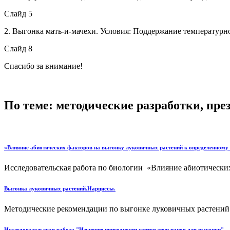
Слайд 5
2. Выгонка мать-и-мачехи. Условия: Поддержание температурн
Слайд 8
Спасибо за внимание!
По теме: методические разработки, пр
«Влияние абиотических факторов на выгонку луковичных растений к определенному
Исследовательская работа по биологии «Влияние абиотически
Выгонка луковичных растений.Нарциссы.
Методические рекомендации по выгонке луковичных растений в
Исследовательская работа "Изучение пригодности сортов тюльпанов для выгонки"