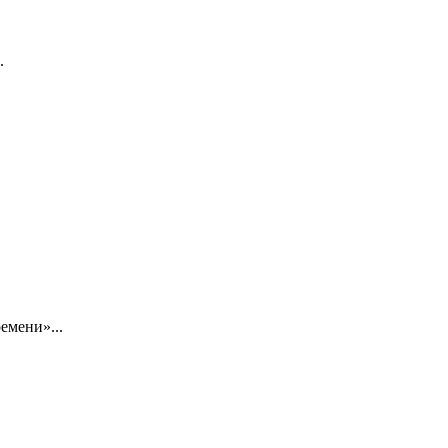
.
емени»...