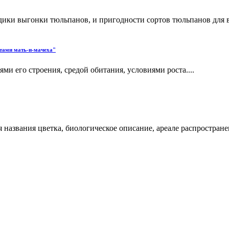
одики выгонки тюльпанов, и пригодности сортов тюльпанов для 
тами мать-и-мачеха"
ми его строения, средой обитания, условиями роста....
азвания цветка, биологическое описание, ареале распространен