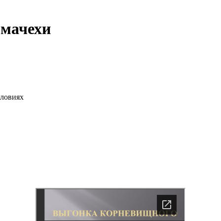
-мачехи
словиях