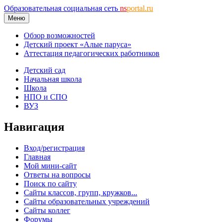
Образовательная социальная сеть
ns
portal.ru
Меню
Обзор возможностей
Детский проект «Алые паруса»
Аттестация педагогических работников
Детский сад
Начальная школа
Школа
НПО и СПО
ВУЗ
Навигация
Вход/регистрация
Главная
Мой мини-сайт
Ответы на вопросы
Поиск по сайту
Сайты классов, групп, кружков...
Сайты образовательных учреждений
Сайты коллег
Форумы