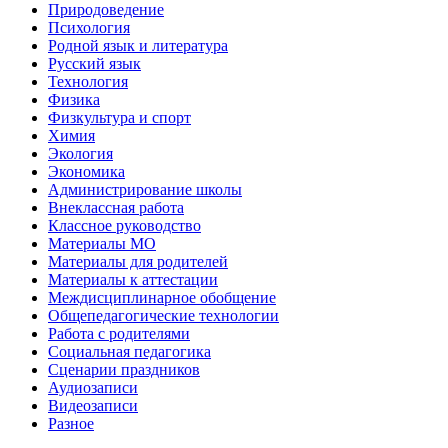
Природоведение
Психология
Родной язык и литература
Русский язык
Технология
Физика
Физкультура и спорт
Химия
Экология
Экономика
Администрирование школы
Внеклассная работа
Классное руководство
Материалы МО
Материалы для родителей
Материалы к аттестации
Междисциплинарное обобщение
Общепедагогические технологии
Работа с родителями
Социальная педагогика
Сценарии праздников
Аудиозаписи
Видеозаписи
Разное