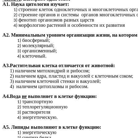
А1. Наука цитология изучает:
строение клеток одноклеточных и многоклеточных орг
строение органов и системы органов многоклеточных 
фенотип организмов разных царств
морфологию растений и особенности их развития
А2. Минимальным уровнем организации жизни, на котором п
биосферный;
молекулярный;
организменный;
клеточный.
А3.Растительная клетка отличается от животной:
1) наличием митохондрий и рибосом;
2) наличием ядра, пластид и вакуолей с клеточным соком;
3) наличием клеточной стенки и вакуолей;
4) наличием цитоплазмы и рибосом.
А4.Вода
не
выполняет в клетке функцию:
транспортную
теплорегуляционную
растворителя
энергетическую.
А5. Липиды выполняют в клетке функцию:
энергетическую
синтеза белка