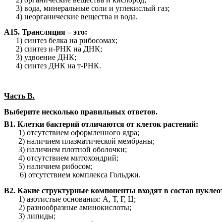
3) вода, минеральные соли и углекислый газ;
4) неорганические вещества и вода.
А15. Трансляция – это:
1) синтез белка на рибосомах;
2) синтез и-РНК на ДНК;
3) удвоение ДНК;
4) синтез ДНК на т-РНК.
Часть В.
Выберите несколько правильных ответов.
В1. Клетки бактерий отличаются от клеток растений:
1) отсутствием оформленного ядра;
2) наличием плазматической мембраны;
3) наличием плотной оболочки;
4) отсутствием митохондрий;
5) наличием рибосом;
6) отсутствием комплекса Гольджи.
В2. Какие структурные компоненты входят в состав нукл
1) азотистые основания: А, Т, Г, Ц;
2) разнообразные аминокислоты;
3) липиды;