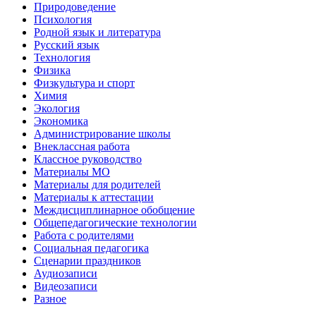
Природоведение
Психология
Родной язык и литература
Русский язык
Технология
Физика
Физкультура и спорт
Химия
Экология
Экономика
Администрирование школы
Внеклассная работа
Классное руководство
Материалы МО
Материалы для родителей
Материалы к аттестации
Междисциплинарное обобщение
Общепедагогические технологии
Работа с родителями
Социальная педагогика
Сценарии праздников
Аудиозаписи
Видеозаписи
Разное