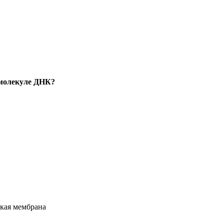
 молекуле ДНК?
ская мембрана