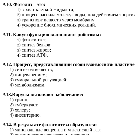
А10. Фотолиз – это:
захват клеткой жидкости;
процесс распада молекул воды, под действием энергии
транспорт веществ через мембрану;
ускорение биохимических реакций.
А11. Какую функцию выполняют рибосомы:
фотосинтез;
синтез белков;
синтез жиров;
синтез АТФ.
А12. Процесс, представляющий собой взаимосвязь пластичес
1) синтезом веществ;
2) пищеварением;
3) гуморальной регуляцией;
4) метаболизмом.
А13.Вирусы вызывают заболевание:
1) грипп;
2) туберкулез;
3) холеру;
4) дизентерию.
А14. В результате фотосинтеза образуются:
1) минеральные вещества и углекислый газ;
2) органические вещества и кислород;