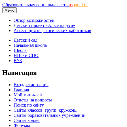
Образовательная социальная сеть
ns
portal.ru
Меню
Обзор возможностей
Детский проект «Алые паруса»
Аттестация педагогических работников
Детский сад
Начальная школа
Школа
НПО и СПО
ВУЗ
Навигация
Вход/регистрация
Главная
Мой мини-сайт
Ответы на вопросы
Поиск по сайту
Сайты классов, групп, кружков...
Сайты образовательных учреждений
Сайты коллег
Форумы