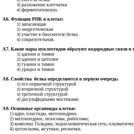
разложение клетчатки
ферментативную.
А6. Функция РНК в клетке:
запасающая
энергетическая
участие в биосинтезе белка
сократительная.
А7. Какие пары нуклеотидов образуют водородные связи в
аденин и тимин
аденин и цитозин
гуанин и тимин
урацил и тимин
А8. Свойства белка определяются в первую очередь:
его первичной структурой
вторичной структурой
третичной структурой
дисульфидными мостиками
А9. Основные органоиды клетки:
1) ядро, пластиды, митохондрии;
2) митохондрии, лизосомы, рибосомы;
3) комплекс Гольджи, эндоплазматическая сеть; плазматиче
4) цитоплазма, жгутики, реснички.