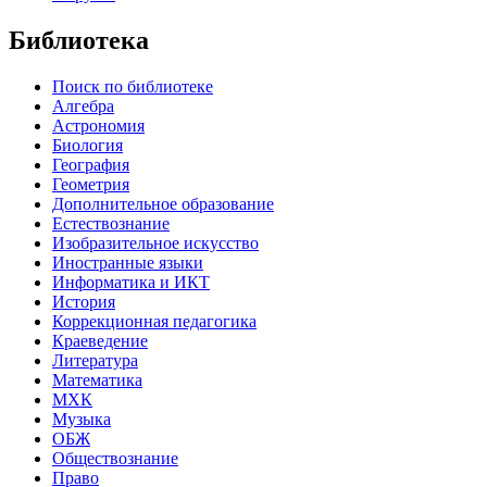
Библиотека
Поиск по библиотеке
Алгебра
Астрономия
Биология
География
Геометрия
Дополнительное образование
Естествознание
Изобразительное искусство
Иностранные языки
Информатика и ИКТ
История
Коррекционная педагогика
Краеведение
Литература
Математика
МХК
Музыка
ОБЖ
Обществознание
Право