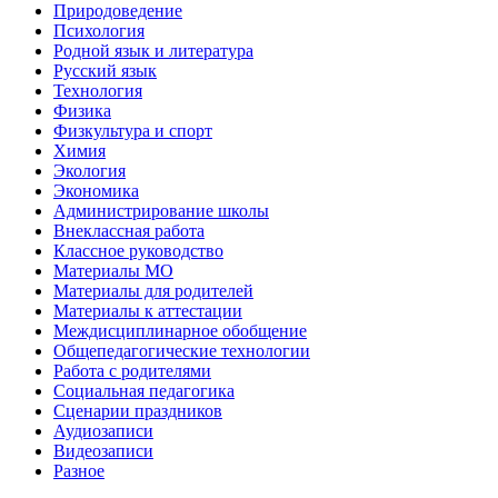
Природоведение
Психология
Родной язык и литература
Русский язык
Технология
Физика
Физкультура и спорт
Химия
Экология
Экономика
Администрирование школы
Внеклассная работа
Классное руководство
Материалы МО
Материалы для родителей
Материалы к аттестации
Междисциплинарное обобщение
Общепедагогические технологии
Работа с родителями
Социальная педагогика
Сценарии праздников
Аудиозаписи
Видеозаписи
Разное