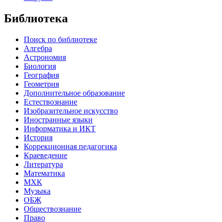
Библиотека
Поиск по библиотеке
Алгебра
Астрономия
Биология
География
Геометрия
Дополнительное образование
Естествознание
Изобразительное искусство
Иностранные языки
Информатика и ИКТ
История
Коррекционная педагогика
Краеведение
Литература
Математика
МХК
Музыка
ОБЖ
Обществознание
Право