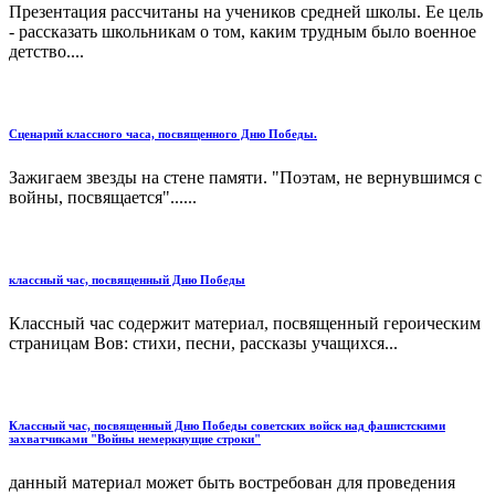
Презентация рассчитаны на учеников средней школы. Ее цель
- рассказать школьникам о том, каким трудным было военное
детство....
Сценарий классного часа, посвященного Дню Победы.
Зажигаем звезды на стене памяти. "Поэтам, не вернувшимся с
войны, посвящается"......
классный час, посвященный Дню Победы
Классный час содержит материал, посвященный героическим
страницам Вов: стихи, песни, рассказы учащихся...
Классный час, посвященный Дню Победы советских войск над фашистскими
захватчиками "Войны немеркнущие строки"
данный материал может быть востребован для проведения