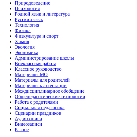
Природоведение
Психология
Родной язык и литература
Русский язык
Технология
Физика
Физкультура и спорт
Химия
Экология
Экономика
Администрирование школы
Внеклассная работа
Классное руководство
Материалы МО
Материалы для родителей
Материалы к аттестации
Междисциплинарное обобщение
Общепедагогические технологии
Работа с родителями
Социальная педагогика
Сценарии праздников
Аудиозаписи
Видеозаписи
Разное