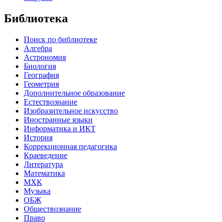
Библиотека
Поиск по библиотеке
Алгебра
Астрономия
Биология
География
Геометрия
Дополнительное образование
Естествознание
Изобразительное искусство
Иностранные языки
Информатика и ИКТ
История
Коррекционная педагогика
Краеведение
Литература
Математика
МХК
Музыка
ОБЖ
Обществознание
Право