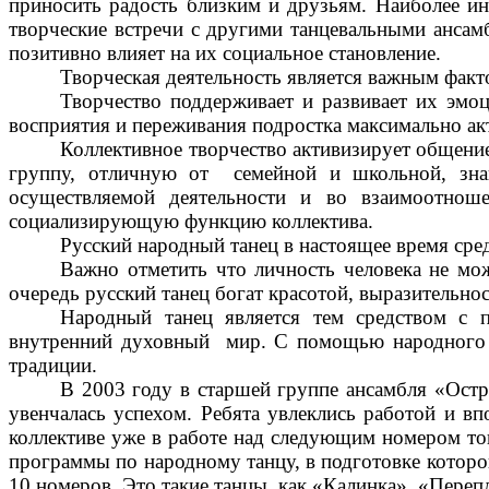
приносить радость близким и друзьям. Наиболее инт
творческие встречи с другими танцевальными ансамб
позитивно влияет на их социальное становление.
Творческая деятельность является важным факт
Творчество поддерживает и развивает их эмо
восприятия и переживания подростка максимально акт
Коллективное творчество активизирует общение
группу, отличную от семейной и школьной, знак
осуществляемой деятельности и во взаимоотнош
социализирующую функцию коллектива.
Русский народный танец в настоящее время сре
Важно отметить что личность человека не мо
очередь русский танец богат красотой, выразительно
Народный танец является тем средством с 
внутренний духовный мир. С помощью народного т
традиции.
В 2003 году в старшей группе ансамбля «Остр
увенчалась успехом. Ребята увлеклись работой и вп
коллективе уже в работе над следующим номером тог
программы по народному танцу, в подготовке которо
10 номеров. Это такие танцы, как «Калинка», «Перепл