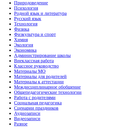
Природоведение
Психология
Родной язык и литература
Русский язык
Технология
Физика
Физкультура и спорт
Химия
Экология
Экономика
Администрирование школы
Внеклассная работа
Классное руководство
Материалы МО
Материалы для родителей
Материалы к аттестации
Междисциплинарное обобщение
Общепедагогические технологии
Работа с родителями
Социальная педагогика
Сценарии праздников
Аудиозаписи
Видеозаписи
Разное