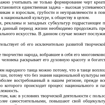
важно учитывать не только формирование черт креат
тановится единственная задача – высокая успеваемость
тникам и взрослым, грубости и неуправляемости в по
 к национальной культуре, к обществу в целом.
, рекламы и западных субкультур подрастающее п
в данный период жизни необходимо продолжать пр
льного искусства. В данном случае может послужит
ельствует об его исключительно развитой творческо
 творчество народа, вобравшее в себя его многовеков
человека раскрывает его духовную красоту и богатст
м народного танца можно потому, что в танце воплощ
уши, потому что без знания национальной культуры н
иболее востребованный в нашем регионе, прежде все
ю которого происходит процесс национального и пат
длежность.
там, как: в условиях творческой деятельности с польз
олее самостоятельными, повышают свой общекульт