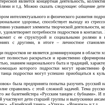
ересной является концертная деятельность, коллект
лями и т.д. Можно сказать следующее: общение дете
ором интеллектуального и физического развития подро
циональное здоровье, способствует выходу из стрес
ивно усваивают элементы творческой деятельности, ко
, удовлетворяет потребности подростков в контактах.
омит с ее структурой и социальными ролями в н
ениях с другими, в итоге – личностное становле
ди подростков не является доминирующим в области х
жет полностью раскрыться и нравственно сформирова
стью, знанием национального быта и традиций, характе
помощью которого подростки могут нравственно ф
анца подростки могут успешно приобщаться к культ
овок» была предпринята попытка разучить русский н
олне справились с этой сложной задачей. Тема русск
о же балетмейстера «Русским танцем с бубнами». И п
й участвуют дети старшей группы и выпускники ансамб
яс», «Еврейский танец», «Утехи», «Ярмарка» и т.д.