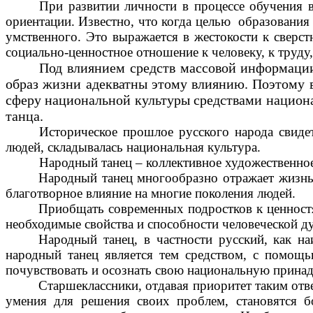
При развитии личности в процессе обучения 
ориентации. Известно, что когда целью образования с
умственного. Это выражается в жестокости к сверс
социально-ценностное отношение к человеку, к труду,
Под влиянием средств массовой информации
образ жизни адекватны этому влиянию. Поэтому 
сферу национальной культуры средствами национа
танца.
Историческое прошлое русского народа свидет
людей, складывалась национальная культура.
Народный танец – коллективное художественное
Народный танец многообразно отражает жизнь 
благотворное влияние на многие поколения людей.
Приобщать современных подростков к ценностя
необходимые свойства и способности человеческой д
Народный танец, в частности русский, как на
народный танец является тем средством, с помощь
почувствовать и осознать свою национальную прина
Старшеклассники, отдавая приоритет таким отве
умения для решения своих проблем, становятся б