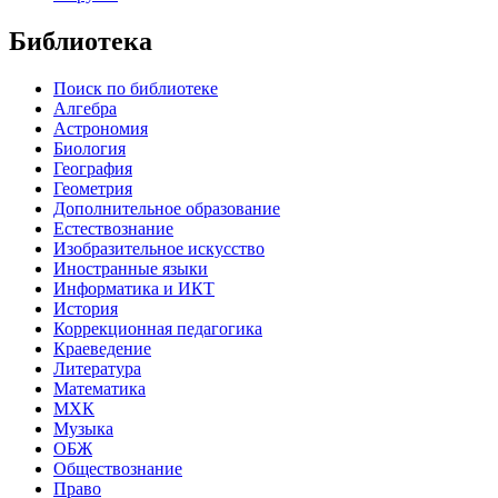
Библиотека
Поиск по библиотеке
Алгебра
Астрономия
Биология
География
Геометрия
Дополнительное образование
Естествознание
Изобразительное искусство
Иностранные языки
Информатика и ИКТ
История
Коррекционная педагогика
Краеведение
Литература
Математика
МХК
Музыка
ОБЖ
Обществознание
Право