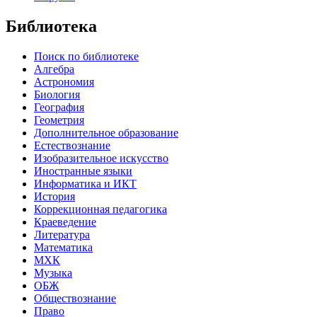
Библиотека
Поиск по библиотеке
Алгебра
Астрономия
Биология
География
Геометрия
Дополнительное образование
Естествознание
Изобразительное искусство
Иностранные языки
Информатика и ИКТ
История
Коррекционная педагогика
Краеведение
Литература
Математика
МХК
Музыка
ОБЖ
Обществознание
Право