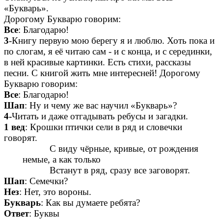
«Букварь».
Дорогому Букварю говорим:
Все
: Благодарю!
3
-Книгу первую мою берегу я и люблю. Хоть пока и
по слогам, я её читаю сам - и с конца, и с серединки,
в ней красивые картинки. Есть стихи, рассказы
песни. С книгой жить мне интересней! Дорогому
Букварю говорим:
Все
: Благодарю!
Шап
: Ну и чему же вас научил «Букварь»?
4-
Читать и даже отгадывать ребусы и загадки.
1 вед
: Крошки птички сели в ряд и словечки
говорят.
С виду чёрные, кривые, от рождения
немые, а как только
Встанут в ряд, сразу все заговорят.
Шап
: Семечки?
Нез
: Нет, это вороны.
Букварь
: Как вы думаете ребята?
Ответ
: Буквы