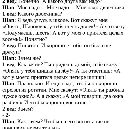
2 вед
.: Конечно! А какого друга вам надо?
Шап
: Мне надо… Мне надо… Мне надо двоечника!
1 вед
: Какого двоечника?
Шап
: Я ведь учусь в школе. Вот скажут мне:
«Опять, Шапокляк, у тебя шесть двоек!» А я отвечу:
«Подумаешь, шесть! А вот у моего приятеля целых
восемь!» Понятно?
2 вед:
Понятно. И хорошо, чтобы он был ещё
драчун?
Шап:
Зачем же?
1 вед
: Как зачем? Ты придёшь домой, тебе скажут:
«Опять у тебя шишка на лбу!» А ты ответишь: «А
вот у моего приятеля целых четыре шишки!
Шап
: Правильно. И ещё надо, чтобы он хорошо
стрелял из рогатки. Мне скажут: «Опять ты разбила
чужое окно?» А я скажу: «А мой товарищ два окна
разбил!» И чтобы хорошо воспитан.
2 вед
: Зачем?
- 2-
Шап
: Как зачем? Чтобы на его воспитание не
пришлось время тратить.