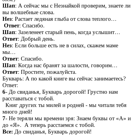
Шап
: А сейчас мы с Незнайкой проверим, знаете ли
вы волшебные слова.
Нез
: Растает ледяная глыба от слова теплого…
Ответ
: Спасибо.
Шап
: Зазеленеет старый пень, когда услышит…
Ответ
: Добрый день.
Нез
: Если больше есть не в силах, скажем маме
мы…
Ответ
: Спасибо.
Шап
: Когда нас бранят за шалости, говорим…
Ответ
: Простите, пожалуйста.
Букварь: А по какой книге вы сейчас занимаетесь?
Ответ:
6
- До свиданья, Букварь дорогой! Грустно нам
расставаться с тобой.
Книг других ты милей и родней - мы читали тебя
много дней!
7
- Не теряли мы времени зря: Знаем буквы от «А» и
до «Я». А теперь расстаемся с тобой.
Все:
До свиданья, Букварь дорогой!