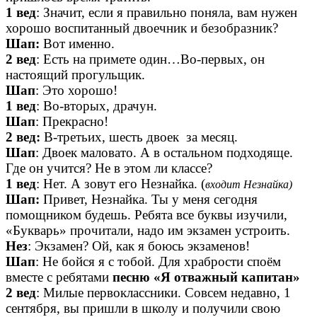
1 вед
: Значит, если я правильно поняла, вам нужен
хорошо воспитанный двоечник и безобразник?
Шап:
Вот именно.
2 вед
: Есть на примете один…Во-первых, он
настоящий прогульщик.
Шап
: Это хорошо!
1 вед
: Во-вторых, драчун.
Шап
: Прекрасно!
2 вед:
В-третьих, шесть двоек за месяц.
Шап
: Двоек маловато. А в остальном подходяще.
Где он учится? Не в этом ли классе?
1 вед
: Нет. А зовут его Незнайка. (
входит Незнайка)
Шап:
Привет, Незнайка. Ты у меня сегодня
помощником будешь. Ребята все буквы изучили,
«Букварь» прочитали, надо им экзамен устроить.
Нез
: Экзамен? Ой, как я боюсь экзаменов!
Шап
: Не бойся я с тобой. Для храбрости споём
вместе с ребятами
песню «Я отважный капитан»
2 вед
: Милые первоклассники. Совсем недавно, 1
сентября, вы пришли в школу и получили свою