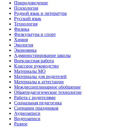
Природоведение
Психология
Родной язык и литература
Русский язык
Технология
Физика
Физкультура и спорт
Химия
Экология
Экономика
Администрирование школы
Внеклассная работа
Классное руководство
Материалы МО
Материалы для родителей
Материалы к аттестации
Междисциплинарное обобщение
Общепедагогические технологии
Работа с родителями
Социальная педагогика
Сценарии праздников
Аудиозаписи
Видеозаписи
Разное