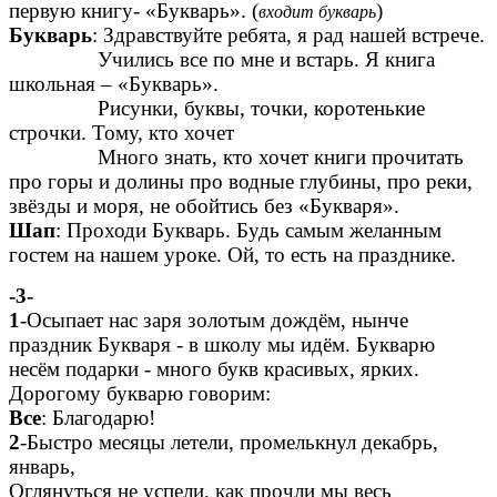
первую книгу- «Букварь». (
)
входит букварь
Букварь
: Здравствуйте ребята, я рад нашей встрече.
Учились все по мне и встарь. Я книга
школьная – «Букварь».
Рисунки, буквы, точки, коротенькие
строчки. Тому, кто хочет
Много знать, кто хочет книги прочитать
про горы и долины про водные глубины, про реки,
звёзды и моря, не обойтись без «Букваря».
Шап
: Проходи Букварь. Будь самым желанным
гостем на нашем уроке. Ой, то есть на празднике.
-3-
1
-Осыпает нас заря золотым дождём, нынче
праздник Букваря - в школу мы идём. Букварю
несём подарки - много букв красивых, ярких.
Дорогому букварю говорим:
Все
: Благодарю!
2
-Быстро месяцы летели, промелькнул декабрь,
январь,
Оглянуться не успели, как прочли мы весь