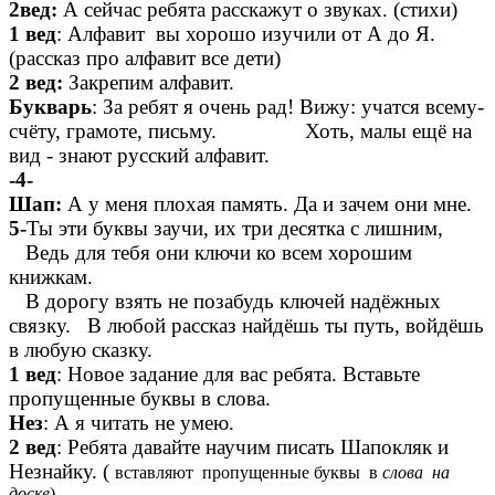
2вед:
А сейчас ребята расскажут о звуках. (стихи)
1 вед
: Алфавит вы хорошо изучили от А до Я.
(рассказ про алфавит все дети)
2 вед:
Закрепим алфавит.
Букварь
: За ребят я очень рад! Вижу: учатся всему-
счёту, грамоте, письму. Хоть, малы ещё на
вид - знают русский алфавит.
-4-
Шап:
А у меня плохая память. Да и зачем они мне.
5-
Ты эти буквы заучи, их три десятка с лишним,
Ведь для тебя они ключи ко всем хорошим
книжкам.
В дорогу взять не позабудь ключей надёжных
связку. В любой рассказ найдёшь ты путь, войдёшь
в любую сказку.
1 вед
: Новое задание для вас ребята. Вставьте
пропущенные буквы в слова.
Нез
: А я читать не умею.
2 вед
: Ребята давайте научим писать Шапокляк и
Незнайку. (
вставляют пропущенные буквы в
слова на
доске
)