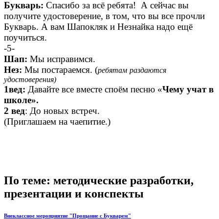
Букварь:
Спасибо за всё ребята! А сейчас вы
получите удостоверение, в том, что вы все прочли
Букварь. А вам Шапокляк и Незнайка надо ещё
поучиться.
-5-
Шап:
Мы исправимся.
Нез:
Мы постараемся. (
ребятам
раздаются
удостоверения)
1вед:
Давайте все вместе споём песню «
Чему учат в
школе».
2 вед
: До новых встреч.
(Приглашаем на чаепитие.)
По теме: методические разработки,
презентации и конспекты
Внеклассное мероприятие "Прощание с Букварем"