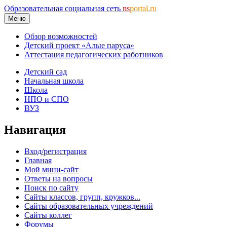
Образовательная социальная сеть
ns
portal.ru
Меню
Обзор возможностей
Детский проект «Алые паруса»
Аттестация педагогических работников
Детский сад
Начальная школа
Школа
НПО и СПО
ВУЗ
Навигация
Вход/регистрация
Главная
Мой мини-сайт
Ответы на вопросы
Поиск по сайту
Сайты классов, групп, кружков...
Сайты образовательных учреждений
Сайты коллег
Форумы