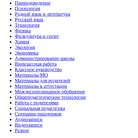
Природоведение
Психология
Родной язык и литература
Русский язык
Технология
Физика
Физкультура и спорт
Химия
Экология
Экономика
Администрирование школы
Внеклассная работа
Классное руководство
Материалы МО
Материалы для родителей
Материалы к аттестации
Междисциплинарное обобщение
Общепедагогические технологии
Работа с родителями
Социальная педагогика
Сценарии праздников
Аудиозаписи
Видеозаписи
Разное