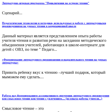
Литературно-игровая программа "Приключения на острове чтения"
Сценарий...
Педагогические технологии и методики, используемые в работе с литературными
произведениями на уроках чтения в коррекционной школе
Данный материал является представлением опыта работы
учителя чтения и развития речи на заседании методического
объединения учителей, работающих в школе-интернате для
детей с ОВЗ, по теме " Педаго...
«Формирование литературного произношения и выразительного чтения на уроках
литературы»
Привить ребенку вкус к чтению –лучший подарок, который
мыможем ему сделать....
Работа над формированием ассоциативного прочтения литературного произведения
или смысловое чтение или чтение с увлечением.... (из опыта работы учителя...)
Смысловое чтение – это