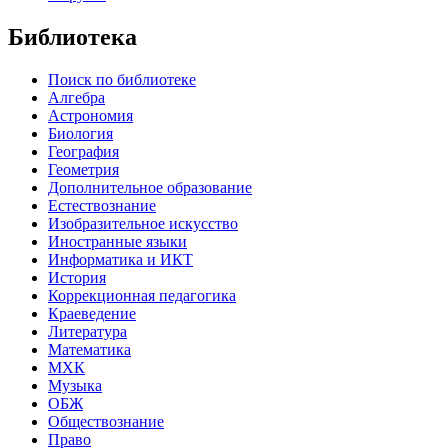
Библиотека
Поиск по библиотеке
Алгебра
Астрономия
Биология
География
Геометрия
Дополнительное образование
Естествознание
Изобразительное искусство
Иностранные языки
Информатика и ИКТ
История
Коррекционная педагогика
Краеведение
Литература
Математика
МХК
Музыка
ОБЖ
Обществознание
Право