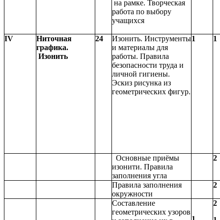
на рамке. Творческая
работа по выбору
учащихся
IV
Ниточная
24
Изонить. Инструменты
1
1
графика.
и материалы для
Изонить
работы. Правила
безопасности труда и
личной гигиены.
Эскиз рисунка из
геометрических фигур.
Основные приёмы
2
изонити. Правила
заполнения угла
Правила заполнения
2
окружности
Составление
2
геометрических узоров
1
1