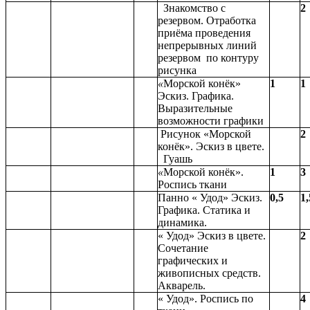
Знакомство с
2
резервом. Отработка
приёма проведения
непрерывных линий
резервом по контуру
рисунка
«
Морской конёк»
1
1
Эскиз. Графика.
Выразительные
возможности графики
Рисунок «Морской
2
конёк». Эскиз в цвете.
Гуашь
«
Морской конёк».
1
3
Роспись ткани
Панно « Удод» Эскиз.
0,5
1,
Графика. Статика и
динамика.
« Удод» Эскиз в цвете.
2
Сочетание
графических и
живописных средств.
Акварель.
« Удод». Роспись по
4