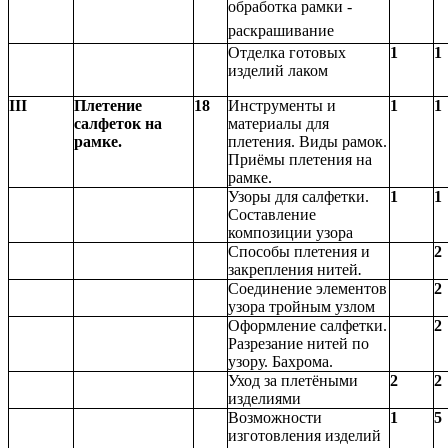
обработка рамки -
раскрашивание
Отделка готовых
1
1
изделий лаком
III
Плетение
18
Инструменты и
1
1
салфеток на
материалы для
рамке.
плетения. Виды рамок.
Приёмы плетения на
рамке.
Узоры для салфетки.
1
1
Составление
композиции узора
Способы плетения и
2
закрепления
нитей
.
Соединение элементов
2
узора тройным узлом
Оформление салфетки.
2
Разрезание нитей по
узору.
Бахрома.
Уход за плетёными
2
2
изделиями
Возможности
1
5
изготовления изделий