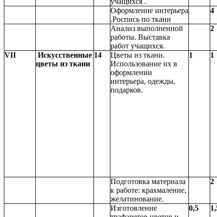
учащихся .
Оформление интерьера
4
.Роспись по ткани
Анализ выполненной
2
работы. Выставка
работ учащихся.
VII
Искусственные
14
Цветы из ткани.
1
1
цветы из ткани
Использование их в
оформлении
интерьера, одежды,
подарков.
Подготовка материала
2
к работе: крахмаление,
желатинование.
Изготовление
0,5
1,
трафаретов цветов и