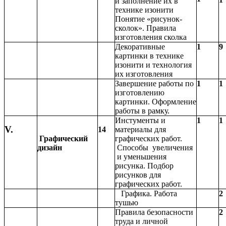
и заполнение их в
технике изонити
Понятие «рисунок-
сколок». Правила
изготовления сколка
Декоративные
1
9
картинки в технике
изонити и технология
их изготовления
Завершение работы по
1
1
изготовлению
картинки. Оформление
работы в рамку.
Инстументы и
1
1
V.
14
материалы для
Графический
графических работ.
дизайн
Способы увеличения
и уменьшения
рисунка. Подбор
рисунков для
графических работ.
Графика. Работа
2
тушью
Правила безопасности
2
труда и личной