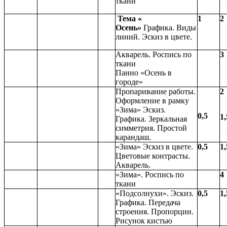
ткани
Тема «
1
2
Осень»
Графика. Виды
линий. Эскиз в цвете.
Акварель. Роспись по
3
ткани
Панно «Осень в
городе»
Пропаривание работы.
2
Оформление в рамку
«Зима» Эскиз.
0,5
1,
Графика. Зеркальная
симметрия. Простой
карандаш.
«Зима» Эскиз в цвете.
0,5
1,
Цветовые контрасты.
Акварель.
«Зима». Роспись по
4
ткани
«Подсолнухи». Эскиз.
0,5
1,
Графика. Передача
строения. Пропорции.
Рисунок кистью