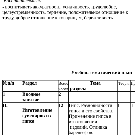
Воспитательные:
-
воспитывать аккуратность, усидчивость, трудолюбие,
целеустремлённость, терпение, положительное отношение к
труду, доброе отношение к товарищам, бережливость.
Учебно- тематический план
№п/п
Раздел
Тема
Всего
Теория
Пр
раздела
часов
1
Вводное
2
занятие
II.
12
Гипс. Разновидности
1
1
Изготовление
гипса и его свойства.
сувениров из
Применение гипса в
гипса
изготовлении
изделий. Отливка
барельефов.