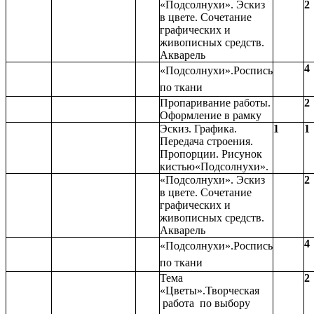
«Подсолнухи». Эскиз
2
в цвете. Сочетание
графических и
живописных средств.
Акварель
4
«Подсолнухи».Роспись
по ткани
Пропаривание работы.
2
Оформление в рамку
Эскиз. Графика.
1
1
Передача строения.
Пропорции. Рисунок
кистью«Подсолнухи».
«Подсолнухи». Эскиз
2
в цвете. Сочетание
графических и
живописных средств.
Акварель
4
«Подсолнухи».Роспись
по ткани
Тема
2
«Цветы».Творческая
работа по выбору