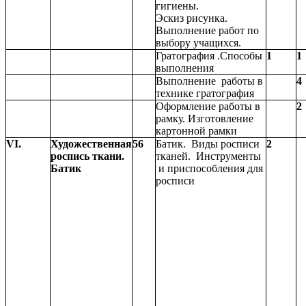
гигиены.
Эскиз рисунка.
Выполнение работ по
выбору учащихся.
Гратография .Способы
1
1
выполнения
Выполнение работы в
4
технике гратография
Оформление работы в
2
рамку. Изготовление
картонной рамки
VI.
Художественная
56
Батик. Виды росписи
2
роспись ткани.
тканей. Инструменты
Батик
и приспособления для
росписи