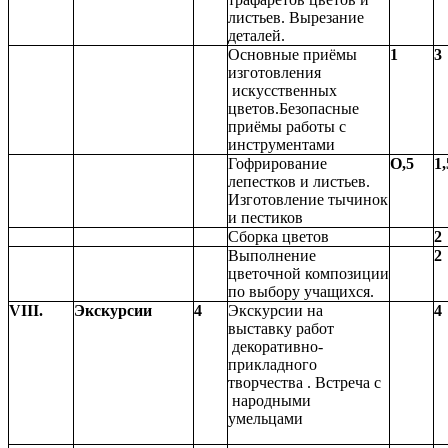
листьев. Вырезание
деталей.
Основные приёмы
1
3
изготовления
искусственных
цветов.Безопасные
приёмы работы с
инструментами
Гофрирование
О,5
1,
лепестков и листьев.
Изготовление тычинок
и пестиков
Сборка цветов
2
Выполнение
2
цветочной композиции
по выбору учащихся.
VIII.
Экскурсии
4
Экскурсии на
4
выставку работ
декоративно-
прикладного
творчества . Встреча с
народными
умельцами