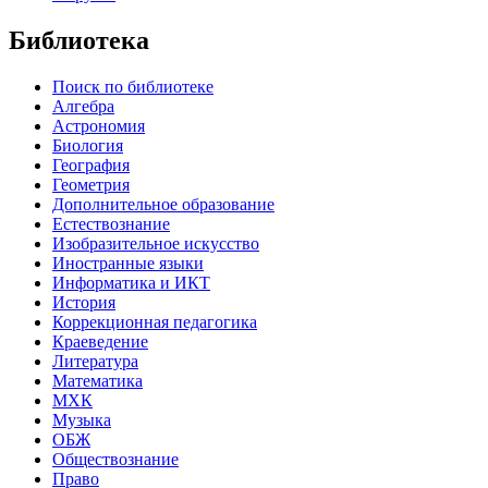
Библиотека
Поиск по библиотеке
Алгебра
Астрономия
Биология
География
Геометрия
Дополнительное образование
Естествознание
Изобразительное искусство
Иностранные языки
Информатика и ИКТ
История
Коррекционная педагогика
Краеведение
Литература
Математика
МХК
Музыка
ОБЖ
Обществознание
Право