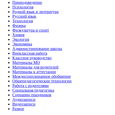
Природоведение
Психология
Родной язык и литература
Русский язык
Технология
Физика
Физкультура и спорт
Химия
Экология
Экономика
Администрирование школы
Внеклассная работа
Классное руководство
Материалы МО
Материалы для родителей
Материалы к аттестации
Междисциплинарное обобщение
Общепедагогические технологии
Работа с родителями
Социальная педагогика
Сценарии праздников
Аудиозаписи
Видеозаписи
Разное