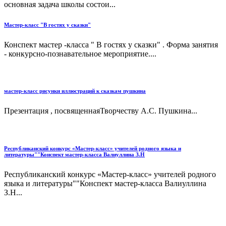
основная задача школы состои...
Мастер-класс "В гостях у сказки"
Конспект мастер -класса " В гостях у сказки" . Форма занятия
- конкурсно-познавательное мероприятие....
мастер-класс рисунки иллюстраций к сказкам пушкина
Презентация , посвященнаяТворчеству А.С. Пушкина...
Республиканский конкурс «Мастер-класс» учителей родного языка и
литературы""Конспект мастер-класса Валиуллина З.Н
Республиканский конкурс «Мастер-класс» учителей родного
языка и литературы""Конспект мастер-класса Валиуллина
З.Н...