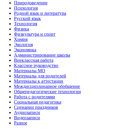
Природоведение
Психология
Родной язык и литература
Русский язык
Технология
Физика
Физкультура и спорт
Химия
Экология
Экономика
Администрирование школы
Внеклассная работа
Классное руководство
Материалы МО
Материалы для родителей
Материалы к аттестации
Междисциплинарное обобщение
Общепедагогические технологии
Работа с родителями
Социальная педагогика
Сценарии праздников
Аудиозаписи
Видеозаписи
Разное