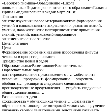
«Весёлого гномика»Объединение «Школа
дошкольника»Педагог дополнительного образованияГалкина
Ирина Владимировнаг.Аркадак март 2013г.
Тип занятия
занятие изучения нового материалазанятие формирования
умений и навыковзанятие закрепления и развития знаний,
умений, навыковзанятие повторениезанятие применения
знаний, умений, навыковкомбинированное
занятиеконтрольное занятие
Целеполагание
Цели
Формирование основных навыков изображения фигуры
человека в процессе рисования
Триединство целей и задач
ОбразовательныеРазвивающиеВоспитательные
Образовательные задачи
дать первоначальное представление о …….обеспечить
усвоение…..продолжить формирование…..закрепить……
обобщить…..расширить следующие специальные
производственные представления…..углубить следующие
общетрудовые знания….
Развивающие задачи
сформировать у обучающихся умение……развивать у
обучающихся…овладение моторикой мелких мышц, умение
управлять своими двигательными действиями развивать