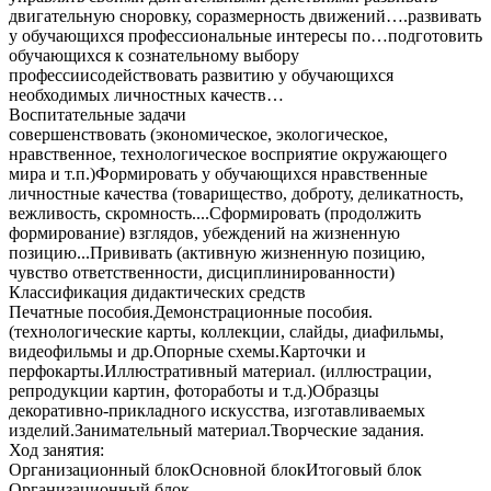
двигательную сноровку, соразмерность движений….развивать
у обучающихся профессиональные интересы по…подготовить
обучающихся к сознательному выбору
профессиисодействовать развитию у обучающихся
необходимых личностных качеств…
Воспитательные задачи
совершенствовать (экономическое, экологическое,
нравственное, технологическое восприятие окружающего
мира и т.п.)Формировать у обучающихся нравственные
личностные качества (товарищество, доброту, деликатность,
вежливость, скромность....Сформировать (продолжить
формирование) взглядов, убеждений на жизненную
позицию...Прививать (активную жизненную позицию,
чувство ответственности, дисциплинированности)
Классификация дидактических средств
Печатные пособия.Демонстрационные пособия.
(технологические карты, коллекции, слайды, диафильмы,
видеофильмы и др.Опорные схемы.Карточки и
перфокарты.Иллюстративный материал. (иллюстрации,
репродукции картин, фотоработы и т.д.)Образцы
декоративно-прикладного искусства, изготавливаемых
изделий.Занимательный материал.Творческие задания.
Ход занятия:
Организационный блокОсновной блокИтоговый блок
Организационный блок