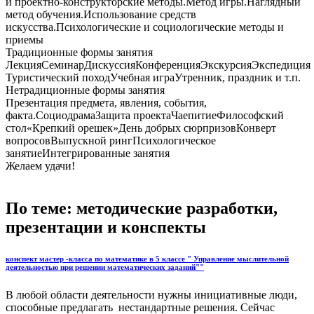
и проектно-конструкторские методы.Метод игры.Наглядный
метод обучения.Использование средств
искусства.Психологические и социологические методы и
приемы
Традиционные формы занятия
ЛекцияСеминарДискуссияКонференцияЭкскурсияЭкспедиция
Туристический походУчебная играУтренник, праздник и т.п.
Нетрадиционные формы занятия
Презентация предмета, явления, события,
факта.СоциодрамаЗащита проектаЧаепитиеФилософский
стол«Крепкий орешек»День добрых сюрпризовКонверт
вопросовВыпускной рингПсихологическое
занятиеИнтегрированные занятия
Желаем удачи!
По теме: методические разработки,
презентации и конспекты
конспект мастер -класса по математике в 5 классе " Управление мыслительной
деятельностью при решении математических заданий""
В любой области деятельности нужны инициативные люди,
способные предлагать нестандартные решения. Сейчас