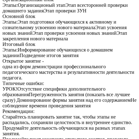
Этапы:Организационый этапЭтап всесторонней проверки
домашнего заданияЭтап проверки ЗУН
Основной блок
Этапы:Этап подготовки обучающихся к активному и
сознательному усвоению нового материалаЭтап усвоения
новых знанийЭтап проверки усвоения новых знанийЭтап
закрепления нового материала
Итоговый блок
Этапы:Информирование обучающихся о домашнем
заданииПодведение итогов занятия
Открытое занятие -
одна из форм демонстрации профессионального
педагогического мастерства и результативности деятельности
педагога.
Типичные ошибки:
УРОК!Отсутствие специфики дополнительного
образованияПерегруженность занятия (показать все лучшее
сразу) Доминирование формы занятия над его содержаниемНе
соблюдение времени проведения занятия
Рекомендации:
Старайтесь планировать занятие так, чтобы этапы не
распадались, сохраняли целостность и внутреннее единство.
Продумайте деятельность обучающихся на разных этапах
занятия.