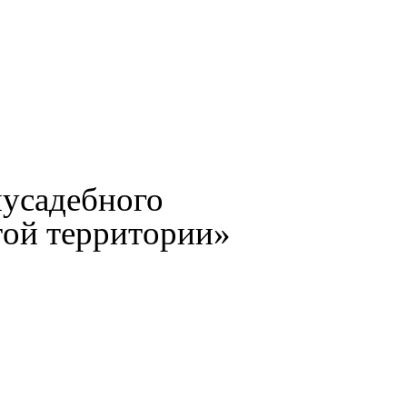
иусадебного
той территории»