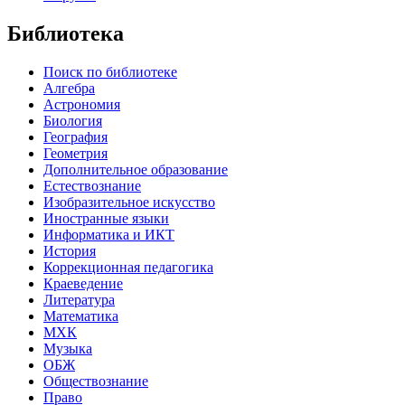
Библиотека
Поиск по библиотеке
Алгебра
Астрономия
Биология
География
Геометрия
Дополнительное образование
Естествознание
Изобразительное искусство
Иностранные языки
Информатика и ИКТ
История
Коррекционная педагогика
Краеведение
Литература
Математика
МХК
Музыка
ОБЖ
Обществознание
Право