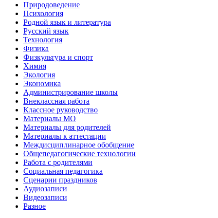
Природоведение
Психология
Родной язык и литература
Русский язык
Технология
Физика
Физкультура и спорт
Химия
Экология
Экономика
Администрирование школы
Внеклассная работа
Классное руководство
Материалы МО
Материалы для родителей
Материалы к аттестации
Междисциплинарное обобщение
Общепедагогические технологии
Работа с родителями
Социальная педагогика
Сценарии праздников
Аудиозаписи
Видеозаписи
Разное