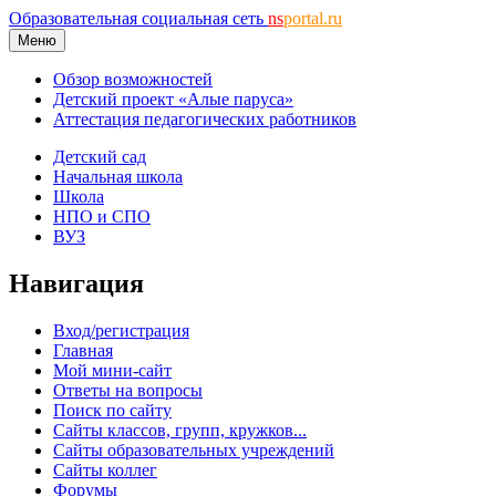
Образовательная социальная сеть
ns
portal.ru
Меню
Обзор возможностей
Детский проект «Алые паруса»
Аттестация педагогических работников
Детский сад
Начальная школа
Школа
НПО и СПО
ВУЗ
Навигация
Вход/регистрация
Главная
Мой мини-сайт
Ответы на вопросы
Поиск по сайту
Сайты классов, групп, кружков...
Сайты образовательных учреждений
Сайты коллег
Форумы