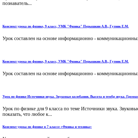
познаватель...
Конспект урока по физике, 9 класс, УМК "Физика" Перышкин А.В., Гутник Е.М.
Урок составлен на основе информационно - коммуникационных
Конспект урока по физике, 9 класс, УМК "Физика" Перышкин А.В., Гутник Е.М.
Урок составлен на основе информационно - коммуникационных
Урок по физике Источники звука. Звуковые колебания. Высота и тембр звука. Громко
Урок по физике для 9 класса по теме Источники звука. Звуков
показать, что любое к...
Конспект урока по физике в 7 классе «Физика и техника»