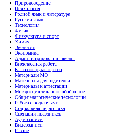
Природоведение
Психология
Родной язык и литература
Русский язык
Технология
Физика
Физкультура и спорт
Химия
Экология
Экономика
Администрирование школы
Внеклассная работа
Классное руководство
Материалы МО
Материалы для родителей
Материалы к аттестации
Междисциплинарное обобщение
Общепедагогические технологии
Работа с родителями
Социальная педагогика
Сценарии праздников
Аудиозаписи
Видеозаписи
Разное