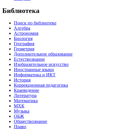
Библиотека
Поиск по библиотеке
Алгебра
Астрономия
Биология
География
Геометрия
Дополнительное образование
Естествознание
Изобразительное искусство
Иностранные языки
Информатика и ИКТ
История
Коррекционная педагогика
Краеведение
Литература
Математика
МХК
Музыка
ОБЖ
Обществознание
Право