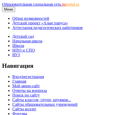
Образовательная социальная сеть
ns
portal.ru
Меню
Обзор возможностей
Детский проект «Алые паруса»
Аттестация педагогических работников
Детский сад
Начальная школа
Школа
НПО и СПО
ВУЗ
Навигация
Вход/регистрация
Главная
Мой мини-сайт
Ответы на вопросы
Поиск по сайту
Сайты классов, групп, кружков...
Сайты образовательных учреждений
Сайты коллег
Форумы