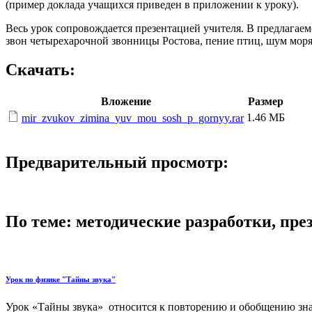
(пример доклада учащихся приведен в приложении к уроку).
Весь урок сопровождается презентацией учителя. В предлагаем
звон четырехарочной звонницы Ростова, пение птиц, шум моря
Скачать:
Вложение
Размер
1.46 МБ
mir_zvukov_zimina_yuv_mou_sosh_p_gornyy.rar
Предварительный просмотр:
По теме: методические разработки, пр
Урок по физике "Тайны звука"
Урок «Тайны звука» относится к повторению и обобщению знан