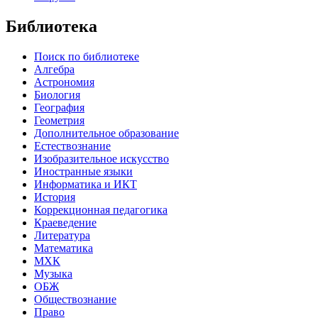
Библиотека
Поиск по библиотеке
Алгебра
Астрономия
Биология
География
Геометрия
Дополнительное образование
Естествознание
Изобразительное искусство
Иностранные языки
Информатика и ИКТ
История
Коррекционная педагогика
Краеведение
Литература
Математика
МХК
Музыка
ОБЖ
Обществознание
Право