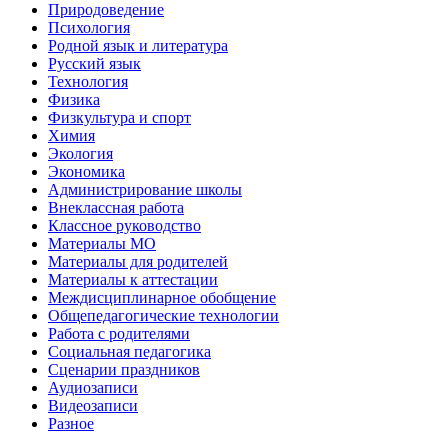
Природоведение
Психология
Родной язык и литература
Русский язык
Технология
Физика
Физкультура и спорт
Химия
Экология
Экономика
Администрирование школы
Внеклассная работа
Классное руководство
Материалы МО
Материалы для родителей
Материалы к аттестации
Междисциплинарное обобщение
Общепедагогические технологии
Работа с родителями
Социальная педагогика
Сценарии праздников
Аудиозаписи
Видеозаписи
Разное