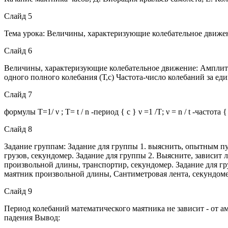
Слайд 5
Тема урока: Величины, характеризующие колебательное движе
Слайд 6
Величины, характеризующие колебательное движение: Амплитуд
одного полного колебания (Т,с) Частота-число колебаний за еди
Слайд 7
формулы Т=1/ ν ; Т= t / n -период { с } ν =1 /Т; ν = n / t -частота
Слайд 8
Задание группам: Задание для группы 1. выяснить, опытным пу
грузов, секундомер. Задание для группы 2. Выясните, зависит
произвольной длины, транспортир, секундомер. Задание для гр
маятник произвольной длины, Сантиметровая лента, секундоме
Слайд 9
Период колебаний математического маятника не зависит - от ам
падения Вывод: