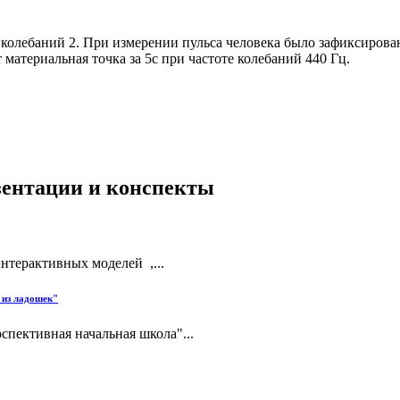
у колебаний 2. При измерении пульса человека было зафиксирова
атериальная точка за 5с при частоте колебаний 440 Гц.
езентации и конспекты
нтерактивных моделей ,...
 из ладошек"
спективная начальная школа"...