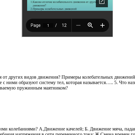
я от других видов движения? Примеры колебательных движений
 с ними образуют систему тел, которая называется….. 5. Что на
азываемую пружинным маятником?
ми колебаниями? А.Движение качелей; Б. Движение мяча, падаю
лебания напряжения в сети переменного тока; Ж.Смена времен го