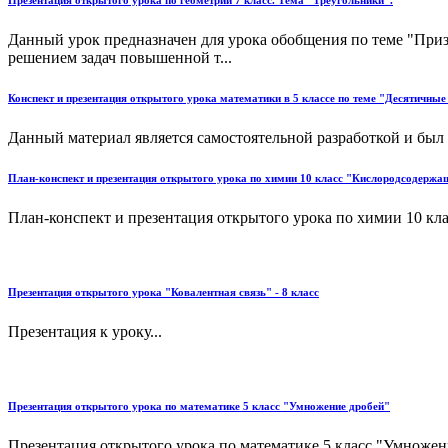
Презентация открытого урока по геометрии 7 класс. Тема "Треугольники".
Данный урок предназначен для урока обобщения по теме "Приз
решением задач повышенной т...
Конспект и презентация открытого урока математики в 5 классе по теме "Десятичные
Данный материал является самостоятельной разработкой и был
План-конспект и презентация открытого урока по химии 10 класс "Кислородсодержа
План-конспект и презентация открытого урока по химии 10 кл
Презентация открытого урока "Ковалентная связь" - 8 класс
Презентация к уроку...
Презентация открытого урока по математике 5 класс "Умножение дробей"
Презентация открытого урока по математике 5 класс "Умножен