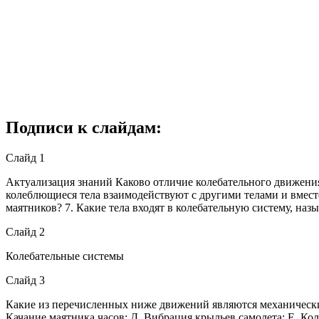
Подписи к слайдам:
Слайд 1
Актуализация знаний Каково отличие колебательного движени
колеблющиеся тела взаимодействуют с другими телами и вместе
маятников? 7. Какие тела входят в колебательную систему, н
Слайд 2
Колебательные системы
Слайд 3
Какие из перечисленных ниже движений являются механически
Качание маятника часов; Д. Вибрация крыльев самолета; Е. Ко