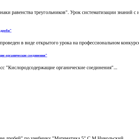
наки равенства треугольников". Урок систематизации знаний с
 дроби"
 проведен в виде открытого урока на профессиональном конкурсе
щие органические соединения"
асс "Кислородсодержащие органические соединения"...
ие дробей" по учебнику "Математика 5" С.М.Никольский...