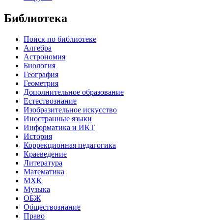
Библиотека
Поиск по библиотеке
Алгебра
Астрономия
Биология
География
Геометрия
Дополнительное образование
Естествознание
Изобразительное искусство
Иностранные языки
Информатика и ИКТ
История
Коррекционная педагогика
Краеведение
Литература
Математика
МХК
Музыка
ОБЖ
Обществознание
Право