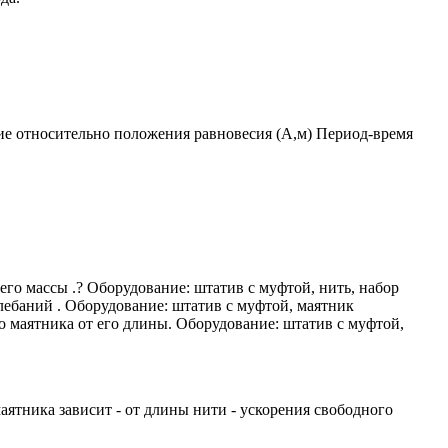
ие относительно положения равновесия (А,м) Период-время
его массы .? Оборудование: штатив с муфтой, нить, набор
лебаний . Оборудование: штатив с муфтой, маятник
о маятника от его длины. Оборудование: штатив с муфтой,
аятника зависит - от длины нити - ускорения свободного