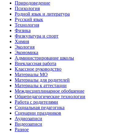
Природоведение
Психология
Родной язык и литература
Русский язык
Технология
Физика
Физкультура и спорт
Химия
Экология
Экономика
Администрирование школы
Внеклассная работа
Классное руководство
Материалы МО
Материалы для родителей
Материалы к аттестации
Междисциплинарное обобщение
Общепедагогические технологии
Работа с родителями
Социальная педагогика
Сценарии праздников
Аудиозаписи
Видеозаписи
Разное