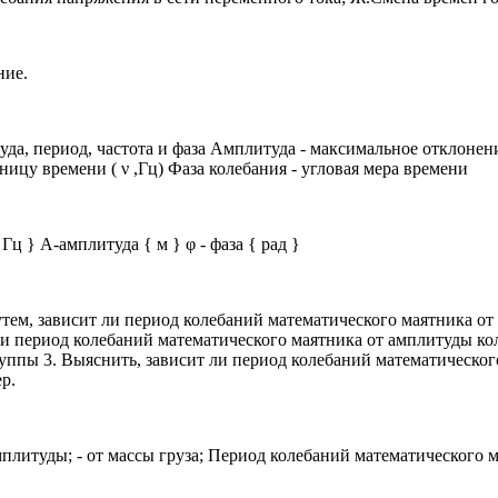
ние.
а, период, частота и фаза Амплитуда - максимальное отклонен
ницу времени ( ν ,Гц) Фаза колебания - угловая мера времени
 { Гц } А-амплитуда { м } φ - фаза { рад }
тем, зависит ли период колебаний математического маятника от 
 ли период колебаний математического маятника от амплитуды ко
уппы 3. Выяснить, зависит ли период колебаний математическог
р.
плитуды; - от массы груза; Период колебаний математического м