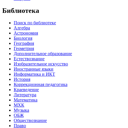
Библиотека
Поиск по библиотеке
Алгебра
Астрономия
Биология
География
Геометрия
Дополнительное образование
Естествознание
Изобразительное искусство
Иностранные языки
Информатика и ИКТ
История
Коррекционная педагогика
Краеведение
Литература
Математика
МХК
Музыка
ОБЖ
Обществознание
Право