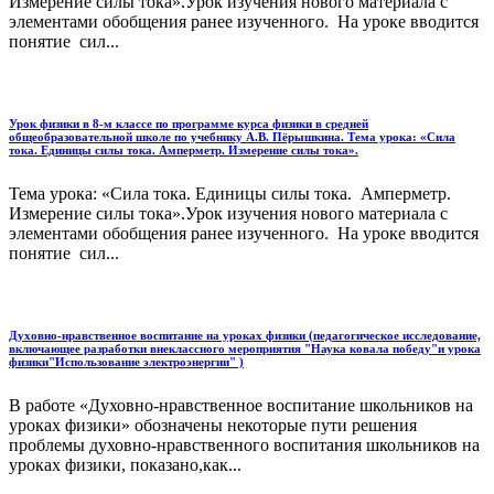
Измерение силы тока».Урок изучения нового материала с
элементами обобщения ранее изученного. На уроке вводится
понятие сил...
Урок физики в 8-м классе по программе курса физики в средней
общеобразовательной школе по учебнику А.В. Пёрышкина. Тема урока: «Сила
тока. Единицы силы тока. Амперметр. Измерение силы тока».
Тема урока: «Сила тока. Единицы силы тока. Амперметр.
Измерение силы тока».Урок изучения нового материала с
элементами обобщения ранее изученного. На уроке вводится
понятие сил...
Духовно-нравственное воспитание на уроках физики (педагогическое исследование,
включающее разработки внеклассного мероприятия "Наука ковала победу"и урока
физики"Использование электроэнергии" )
В работе «Духовно-нравственное воспитание школьников на
уроках физики» обозначены некоторые пути решения
проблемы духовно-нравственного воспитания школьников на
уроках физики, показано,как...