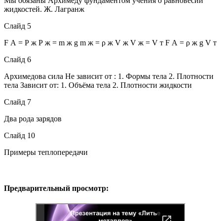
Мы обязаны Архимеду фундаментом учения о равновесии
жидкостей. Ж. Лагранж
Слайд 5
F А = Р ж Р ж = m ж g m ж = ρ ж V ж V ж = V т F А = ρ ж g V т
Слайд 6
Архимедова сила Не зависит от : 1. Формы тела 2. Плотности
тела Зависит от: 1. Объёма тела 2. Плотности жидкости
Слайд 7
Два рода зарядов
Слайд 10
Примеры теплопередачи
Предварительный просмотр: