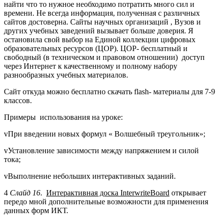
найти что то нужное необходимо потратить много сил и
времени. Не всегда информация, полученная с различных
сайтов достоверна. Сайты научных организаций , Вузов и
других учебных заведений вызывает больше доверия. Я
остановила свой выбор на Единой коллекции цифровых
образовательных ресурсов (ЦОР). ЦОР- бесплатный и
свободный (в техническом и правовом отношении) доступ
через Интернет к качественному и полному набору
разнообразных учебных материалов.
Сайт откуда можно бесплатно скачать flash- материалы для 7-9
классов.
Примеры использования на уроке:
vПри введении новых формул « Волшебный треугольник»;
vУстановление зависимости между напряжением и силой
тока;
vВыполнение небольших интерактивных заданий.
4
Слайд 16
.
Интерактивная доска
Interwrite
Board
открывает
передо мной дополнительные возможности для применения
данных форм ИКТ.