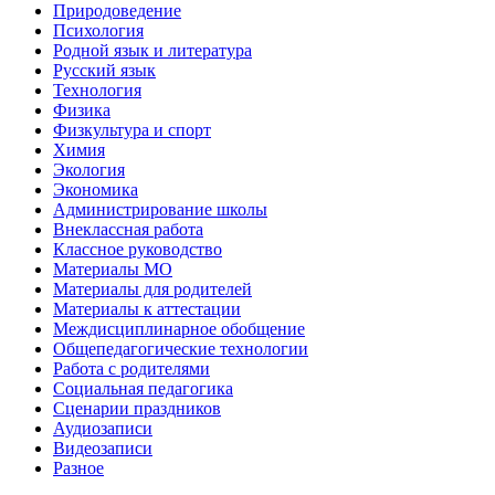
Природоведение
Психология
Родной язык и литература
Русский язык
Технология
Физика
Физкультура и спорт
Химия
Экология
Экономика
Администрирование школы
Внеклассная работа
Классное руководство
Материалы МО
Материалы для родителей
Материалы к аттестации
Междисциплинарное обобщение
Общепедагогические технологии
Работа с родителями
Социальная педагогика
Сценарии праздников
Аудиозаписи
Видеозаписи
Разное