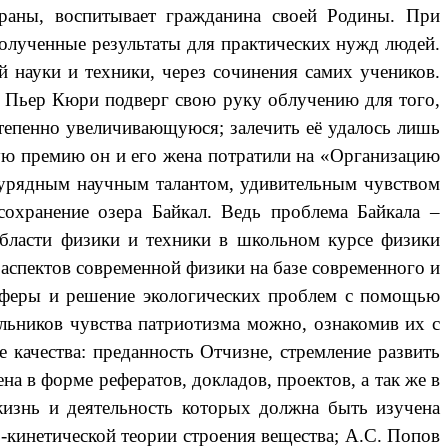
страны, воспитывает гражданина своей Родины. При
олученные результаты для практических нужд людей.
 науки и техники, через сочинения самих учеников.
, Пьер Кюри подверг свою руку облучению для того,
степенно увеличивающуюся; залечить её удалось лишь
кую премию он и его жена потратили на «Организацию
заурядным научным талантом, удивительным чувством
охранение озера Байкал. Ведь проблема Байкала –
бласти физики и техники в школьном курсе физики
 аспектов современной физики на базе современного и
осферы и решение экологических проблем с помощью
ольников чувства патриотизма можно, ознакомив их с
качества: преданность Отчизне, стремление развить
а в форме рефератов, докладов, проектов, а так же в
изнь и деятельность которых должна быть изучена
-кинетической теории строения вещества; А.С. Попов