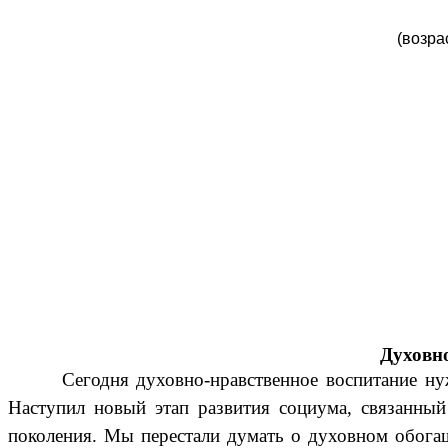
(возра
А
о
Нат
Духовн
Сегодня духовно-нравственное воспитание нуждае
Наступил новый этап развития социума, связанный
поколения. Мы перестали думать о духовном обогащ