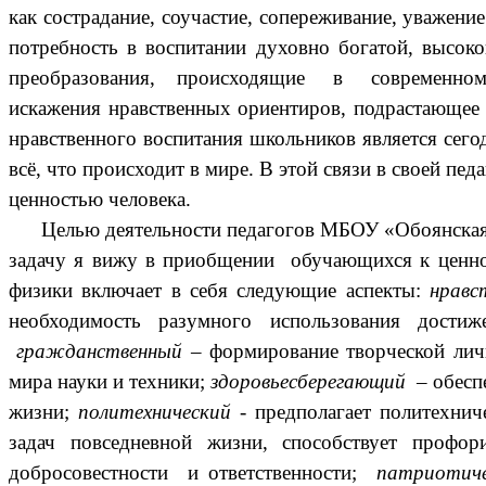
как сострадание, соучастие, сопереживание, уважени
потребность в воспитании духовно богатой, высоко
преобразования, происходящие в современном об
искажения нравственных ориентиров, подрастающе
нравственного воспитания школьников является сег
всё, что происходит в мире. В этой связи в своей пе
ценностью человека.
Целью деятельности педагогов МБОУ «Обоянская 
задачу я вижу в приобщении обучающихся к ценнос
физики включает в себя следующие аспекты:
нравс
необходимость разумного использования дост
гражданственный
– формирование творческой лич
мира науки и техники;
здоровьесберегающий
– обеспе
жизни;
политехнический
- предполагает политехнич
задач повседневной жизни, способствует профо
добросовестности и ответственности;
патриотич