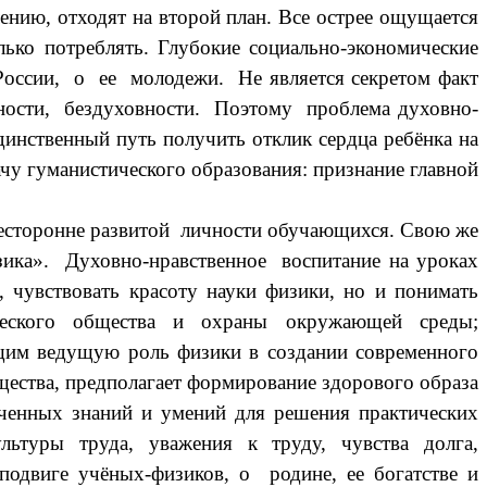
лению, отходят на второй план. Все острее ощущается
лько потреблять. Глубокие социально-экономические
ссии, о ее молодежи. Не является секретом факт
ности, бездуховности. Поэтому проблема духовно-
инственный путь получить отклик сердца ребёнка на
дачу гуманистического образования: признание главной
торонне развитой личности обучающихся. Свою же
зика». Духовно-нравственное воспитание на уроках
, чувствовать красоту науки физики, но и понимать
ческого общества и охраны окружающей среды;
ющим ведущую роль физики в создании современного
щества, предполагает формирование здорового образа
ученных знаний и умений для решения практических
ьтуры труда, уважения к труду, чувства долга,
подвиге учёных-физиков, о родине, ее богатстве и