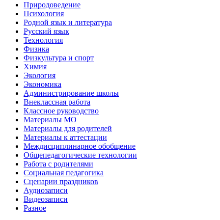
Природоведение
Психология
Родной язык и литература
Русский язык
Технология
Физика
Физкультура и спорт
Химия
Экология
Экономика
Администрирование школы
Внеклассная работа
Классное руководство
Материалы МО
Материалы для родителей
Материалы к аттестации
Междисциплинарное обобщение
Общепедагогические технологии
Работа с родителями
Социальная педагогика
Сценарии праздников
Аудиозаписи
Видеозаписи
Разное