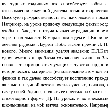
культурных традициях, что способствует любви к 
ознакомлении с научной деятельностью и творчеств
Высокую гражданственность великих людей я показы
Например, на уроке привожу следующие факты: когд
чтобы наблюдать и изучать явление радиации, в рез
через несколько лет. В моральном кодексе П.Кюри п
лечения радием». Лауреат Нобелевской премии Л. П
нового. Много внимания уделял академик П.Л.Кап
одновременно и проблема сохранения жизни на Зе
позволяет формировать у учащихся чувство гордости 
исторического материала (использование атомной 
физики и так далее) способствует воспитанию гражд
жизнью и научной деятельностью ученых, показав, 
науку своей Родины, поднять ее престиж на более вы
стихотворной форме [1]. На уроках и во внеклас
школьниками, на мой взгляд, основательно. Наприме