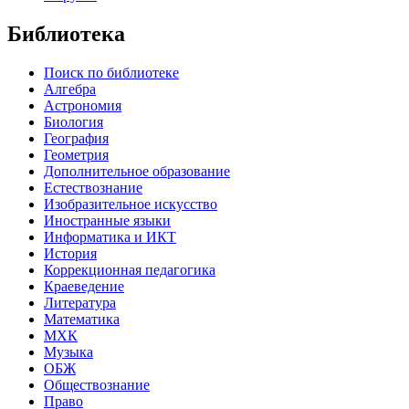
Библиотека
Поиск по библиотеке
Алгебра
Астрономия
Биология
География
Геометрия
Дополнительное образование
Естествознание
Изобразительное искусство
Иностранные языки
Информатика и ИКТ
История
Коррекционная педагогика
Краеведение
Литература
Математика
МХК
Музыка
ОБЖ
Обществознание
Право