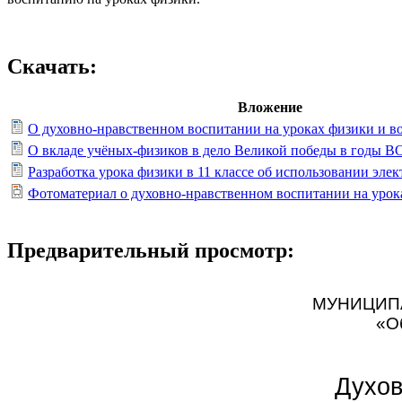
Скачать:
Вложение
О духовно-нравственном воспитании на уроках физики и во
О вкладе учёных-физиков в дело Великой победы в годы В
Разработка урока физики в 11 классе об использовании эле
Фотоматериал о духовно-нравственном воспитании на урок
Предварительный просмотр:
МУНИЦИП
«О
Духов