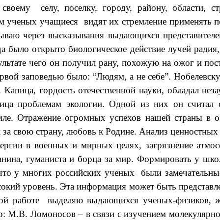
своему селу, поселку, городу, району, области, 
ом ученых учащиеся видят их стремление применять п
ваю через высказывания выдающихся представителей
а было открыто биологическое действие лучей радия
ультате чего он получил рану, похожую на ожог и по
ервой заповедью было: “Людям, а не себе”. Нобелевс
. Капица, гордость отечественной науки, обладал не
ица проблемам экологии. Одной из них он считал с
мле. Отражение огромных успехов нашей страны в о
за свою страну, любовь к Родине. Анализ ценностных
энергии в военных и мирных целях, загрязнение атм
анина, гуманиста и борца за мир. Формировать у шк
что у многих российских ученых были замечательные 
сокий уровень. Эта информация может быть представлен
сной работе выделяю выдающихся ученых-физиков, ж
р: М.В. Ломоносов – в связи с изучением молекулярно