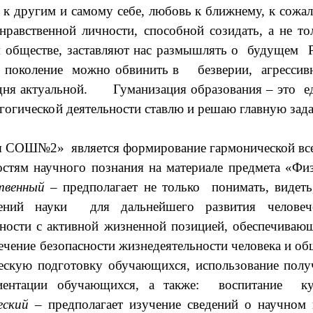
е к другим и самому себе, любовь к ближнему, к сожа
нравственной личности, способной созидать, а не то
ществе, заставляют нас размышлять о будущем Ро
е поколение можно обвинить в безверии, агрессив
одня актуальной. Гуманизация образования – это ед
дагогической деятельности ставлю и решаю главную за
СОШ№2» является формирование гармонической всес
тям научного познания на материале предмета «Фи
твенный
– предполагает не только понимать, видеть
ижений науки для дальнейшего развития челове
ности с активной жизненной позицией, обеспечива
чение безопасности жизнедеятельности человека и об
ескую подготовку обучающихся, использование пол
риентации обучающихся, а также: воспитание кул
еский
– предполагает изучение сведений о научном 