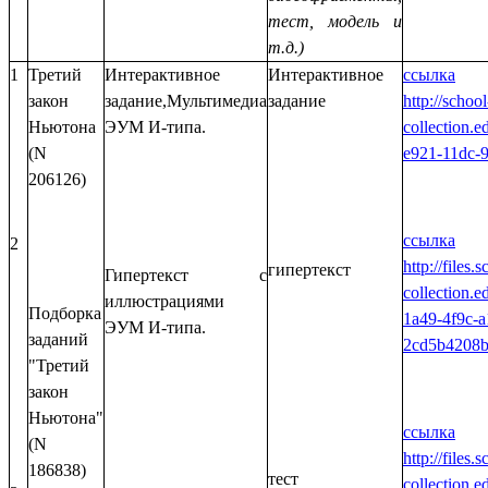
тест, модель и
т.д.)
1
Третий
Интерактивное
Интерактивное
ссылка
закон
задание,Мультимедиа
задание
http://school
Ньютона
ЭУМ И-типа.
collection.e
(N
e921-11dc-
206126)
ссылка
2
http://files.
гипертекст
Гипертекст с
collection.e
иллюстрациями
Подборка
1a49-4f9c-a
ЭУМ И-типа.
заданий
2cd5b4208b
"Третий
закон
Ньютона"
ссылка
(N
http://files.
186838)
тест
collection.e