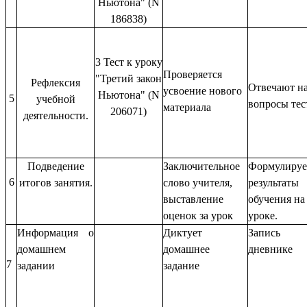
Ньютона" (N
186838)
3 Тест к уроку
Проверяется
"Третий закон
Рефлексия
Отвечают н
усвоение нового
Ньютона" (N
5
учебной
вопросы тес
материала
206071)
деятельности.
Подведение
Заключительное
Формулируе
6
итогов занятия.
слово учителя,
результаты
выставление
обучения на
оценок за урок
уроке.
Информация о
Диктует
Запись 
домашнем
домашнее
дневнике
7
задании
задание