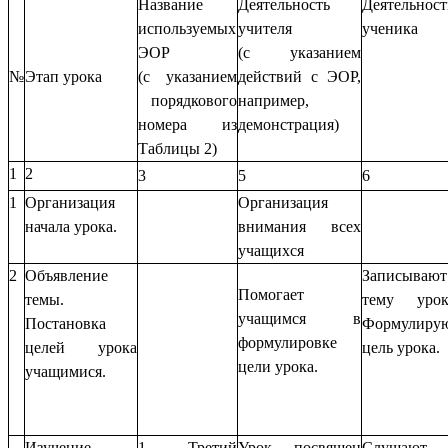
Название
Деятельность
Деятельност
используемых
учителя
ученика
ЭОР
(с указанием
№
Этап урока
(с указанием
действий с ЭОР,
порядкового
например,
номера из
демонстрация)
Таблицы 2)
1
2
3
5
6
1
Организация
Организация
начала урока.
внимания всех
учащихся
2
Объявление
Записывают
Помогает
темы.
тему урок
учащимся в
Постановка
Формулиру
формулировке
целей урока
цель урока.
цели урока.
учащимися.
Изучение
1 Третий
Урок посвящен
Слушают,