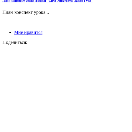
План-конспект урока физики "Сила Упругости. Закон Гука"
План-конспект урока...
Мне нравится
Поделиться: