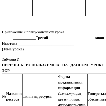
Приложение к плану-конспекту урока
____________Третий закон
Ньютона______________________________
(Тема урока)
Таблица 2.
ПЕРЕЧЕНЬ ИСПОЛЬЗУЕМЫХ НА ДАННОМ УРОКЕ
ЭОР
Форма
предъявления
информации
Название
(иллюстрация,
Гиперс
№
Тип, вид ресурса
ресурса
презентация,
обеспечив
видеофрагменты,