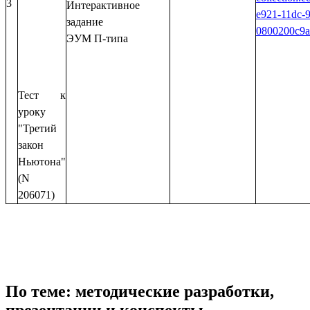
3
Интерактивное
e921-11dc-9
задание
0800200c9a6
ЭУМ П-типа
Тест к
уроку
"Третий
закон
Ньютона"
(N
206071)
По теме: методические разработки,
презентации и конспекты