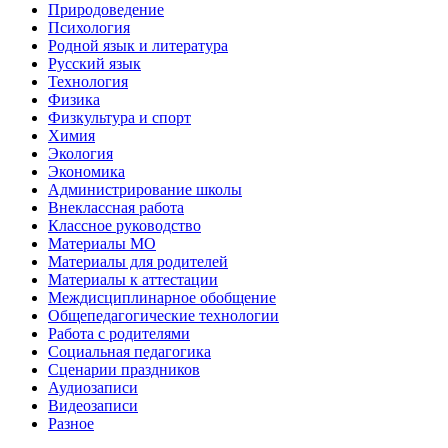
Природоведение
Психология
Родной язык и литература
Русский язык
Технология
Физика
Физкультура и спорт
Химия
Экология
Экономика
Администрирование школы
Внеклассная работа
Классное руководство
Материалы МО
Материалы для родителей
Материалы к аттестации
Междисциплинарное обобщение
Общепедагогические технологии
Работа с родителями
Социальная педагогика
Сценарии праздников
Аудиозаписи
Видеозаписи
Разное