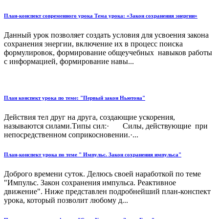
План-конспект современного урока Тема урока: «Закон сохранения энергии»
Данный урок позволяет создать условия для усвоения закона
сохранения энергии, включение их в процесс поиска
формулировок, формирование общеучебных навыков работы
с информацией, формирование навы...
План конспект урока по теме: "Первый закон Ньютона"
Действия тел друг на друга, создающие ускорения,
называются силами.Типы сил:· Силы, действующие при
непосредственном соприкосновении.·...
План-конспект урока по теме " Импульс. Закон сохранения импульса"
Доброго времени суток. Делюсь своей наработкой по теме
"Импульс. Закон сохранения импульса. Реактивное
движение". Ниже представлен подробнейший план-конспект
урока, который позволит любому д...