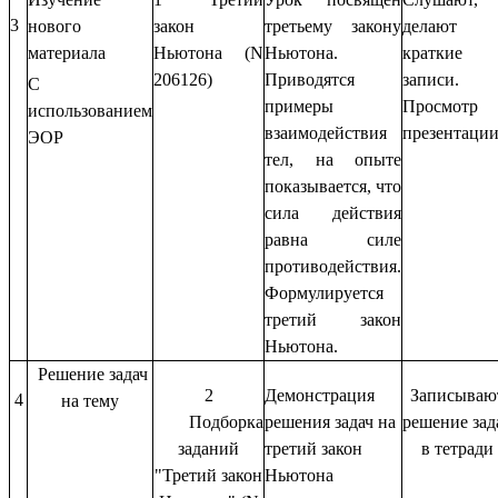
3
нового
закон
третьему закону
делают
материала
Ньютона (N
Ньютона.
краткие
206126)
Приводятся
записи.
С
примеры
Просмотр
использованием
взаимодействия
презентаци
ЭОР
тел, на опыте
показывается, что
сила действия
равна силе
противодействия.
Формулируется
третий закон
Ньютона.
Решение задач
2
Демонстрация
Записываю
4
на тему
Подборка
решения задач на
решение зад
заданий
третий закон
в тетради
"Третий закон
Ньютона