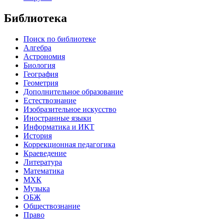
Библиотека
Поиск по библиотеке
Алгебра
Астрономия
Биология
География
Геометрия
Дополнительное образование
Естествознание
Изобразительное искусство
Иностранные языки
Информатика и ИКТ
История
Коррекционная педагогика
Краеведение
Литература
Математика
МХК
Музыка
ОБЖ
Обществознание
Право