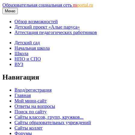
Образовательная социальная сеть
ns
portal.ru
Меню
Обзор возможностей
Детский проект «Алые паруса»
Аттестация педагогических работников
Детский сад
Начальная школа
Школа
НПО и СПО
ВУЗ
Навигация
Вход/регистрация
Главная
Мой мини-сайт
Ответы на вопросы
Поиск по сайту
Сайты классов, групп, кружков...
Сайты образовательных учреждений
Сайты коллег
Форумы