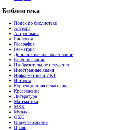
Библиотека
Поиск по библиотеке
Алгебра
Астрономия
Биология
География
Геометрия
Дополнительное образование
Естествознание
Изобразительное искусство
Иностранные языки
Информатика и ИКТ
История
Коррекционная педагогика
Краеведение
Литература
Математика
МХК
Музыка
ОБЖ
Обществознание
Право