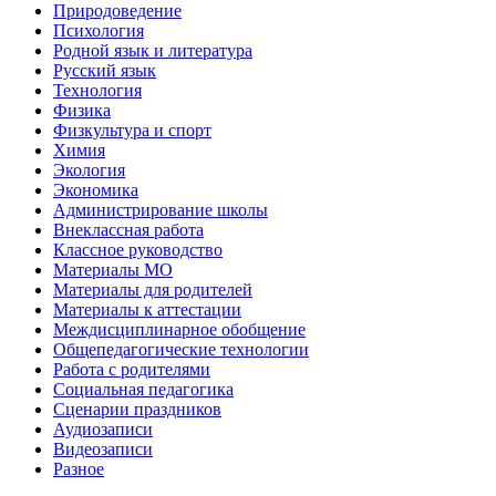
Природоведение
Психология
Родной язык и литература
Русский язык
Технология
Физика
Физкультура и спорт
Химия
Экология
Экономика
Администрирование школы
Внеклассная работа
Классное руководство
Материалы МО
Материалы для родителей
Материалы к аттестации
Междисциплинарное обобщение
Общепедагогические технологии
Работа с родителями
Социальная педагогика
Сценарии праздников
Аудиозаписи
Видеозаписи
Разное