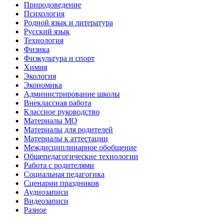
Природоведение
Психология
Родной язык и литература
Русский язык
Технология
Физика
Физкультура и спорт
Химия
Экология
Экономика
Администрирование школы
Внеклассная работа
Классное руководство
Материалы МО
Материалы для родителей
Материалы к аттестации
Междисциплинарное обобщение
Общепедагогические технологии
Работа с родителями
Социальная педагогика
Сценарии праздников
Аудиозаписи
Видеозаписи
Разное