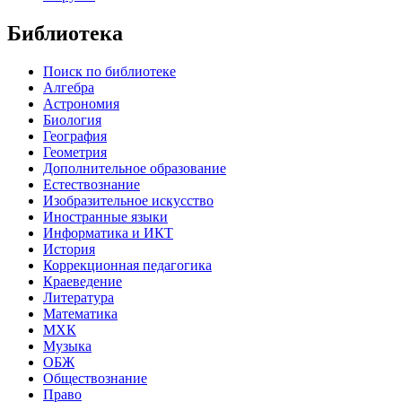
Библиотека
Поиск по библиотеке
Алгебра
Астрономия
Биология
География
Геометрия
Дополнительное образование
Естествознание
Изобразительное искусство
Иностранные языки
Информатика и ИКТ
История
Коррекционная педагогика
Краеведение
Литература
Математика
МХК
Музыка
ОБЖ
Обществознание
Право