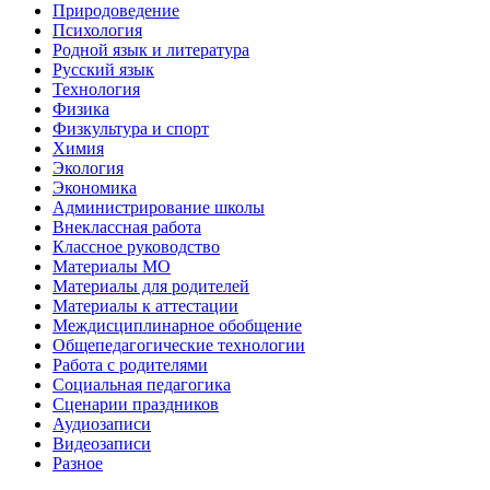
Природоведение
Психология
Родной язык и литература
Русский язык
Технология
Физика
Физкультура и спорт
Химия
Экология
Экономика
Администрирование школы
Внеклассная работа
Классное руководство
Материалы МО
Материалы для родителей
Материалы к аттестации
Междисциплинарное обобщение
Общепедагогические технологии
Работа с родителями
Социальная педагогика
Сценарии праздников
Аудиозаписи
Видеозаписи
Разное