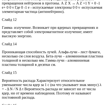
превращения нейтронов в протоны. А Z X → A Z +1 Y + 0 -1
е+ 0 0 ν Где 0 -1 е - испускаемые электроны 0 0 ν -испускаемая
элементарная частица (антинейтрино).
Слайд 12
Гамма- излучение. Возникает при ядерных превращениях и
представляет собой электромагнитное излучение; имеет
высокую энергию.
Слайд 14
Проникающая способность лучей. Альфа-лучи - лист бумаги,
несколько см слоя воздуха. Бета-лучи – алюминиевая пластина
толщиной в несколько мм. Гамма-лучи - алюминиевая
пластина толщиной в десятки см.
Слайд 15
Вероятность распада Характеризует относительное
уменьшение числа ядер за 1 с (на что указывает знак минус) λ
= - Δ Ν / Ν Δ τ Вероятность распада не зависит ни от числа
ядер, ни от времени наблюдения. Поэтому ее называют
постоянной распада.