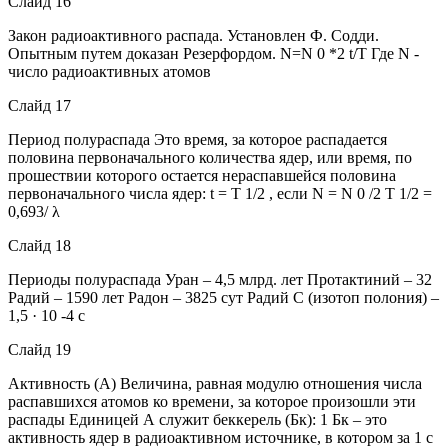
Слайд 16
Закон радиоактивного распада. Установлен Ф. Содди.
Опытным путем доказан Резерфордом. N=N 0 *2 t/T Где N -
число радиоактивных атомов
Слайд 17
Период полураспада Это время, за которое распадается
половина первоначального количества ядер, или время, по
прошествии которого остается нераспавшейся половина
первоначального числа ядер: t = T 1/2 , если Ν = Ν 0 /2 T 1/2 =
0,693/ λ
Слайд 18
Периоды полураспада Уран – 4,5 млрд. лет Протактиний – 32
Радий – 1590 лет Радон – 3825 сут Радий С (изотоп полония) –
1,5 · 10 -4 с
Слайд 19
Активность (А) Величина, равная модулю отношения числа
распавшихся атомов ко времени, за которое произошли эти
распады Единицей А служит беккерель (Бк): 1 Бк – это
активность ядер в радиоактивном источнике, в котором за 1 с