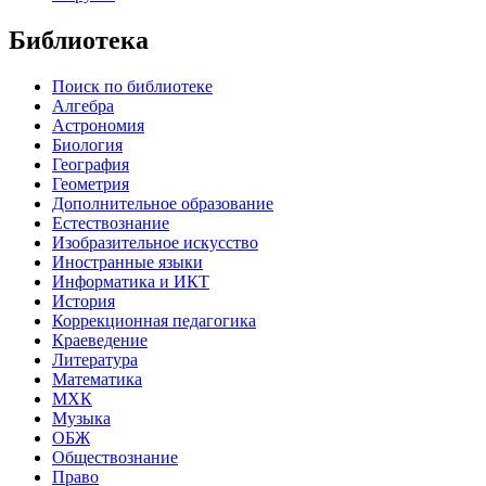
Библиотека
Поиск по библиотеке
Алгебра
Астрономия
Биология
География
Геометрия
Дополнительное образование
Естествознание
Изобразительное искусство
Иностранные языки
Информатика и ИКТ
История
Коррекционная педагогика
Краеведение
Литература
Математика
МХК
Музыка
ОБЖ
Обществознание
Право