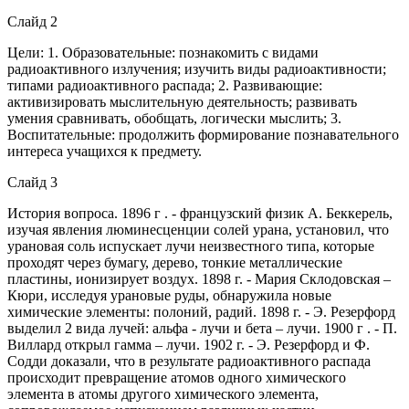
Слайд 2
Цели: 1. Образовательные: познакомить с видами
радиоактивного излучения; изучить виды радиоактивности;
типами радиоактивного распада; 2. Развивающие:
активизировать мыслительную деятельность; развивать
умения сравнивать, обобщать, логически мыслить; 3.
Воспитательные: продолжить формирование познавательного
интереса учащихся к предмету.
Слайд 3
История вопроса. 1896 г . - французский физик А. Беккерель,
изучая явления люминесценции солей урана, установил, что
урановая соль испускает лучи неизвестного типа, которые
проходят через бумагу, дерево, тонкие металлические
пластины, ионизирует воздух. 1898 г. - Мария Склодовская –
Кюри, исследуя урановые руды, обнаружила новые
химические элементы: полоний, радий. 1898 г. - Э. Резерфорд
выделил 2 вида лучей: альфа - лучи и бета – лучи. 1900 г . - П.
Виллард открыл гамма – лучи. 1902 г. - Э. Резерфорд и Ф.
Содди доказали, что в результате радиоактивного распада
происходит превращение атомов одного химического
элемента в атомы другого химического элемента,