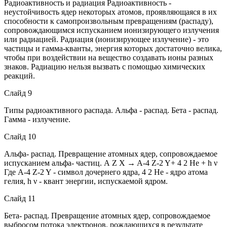
Радиоактивность и радиация Радиоактивность -
неустойчивость ядер некоторых атомов, проявляющаяся в их
способности к самопроизвольным превращениям (распаду),
сопровождающимся испусканием ионизирующего излучения
или радиацией. Радиация (ионизирующее излучение) - это
частицы и гамма-кванты, энергия которых достаточно велика,
чтобы при воздействии на вещество создавать ионы разных
знаков. Радиацию нельзя вызвать с помощью химических
реакций.
Слайд 9
Типы радиоактивного распада. Альфа - распад. Бета - распад.
Гамма - излучение.
Слайд 10
Альфа- распад. Превращение атомных ядер, сопровождаемое
испусканием альфа- частиц. А Z X → A-4 Z-2 Y+ 4 2 He + h ν
Где A-4 Z-2 Y - символ дочернего ядра, 4 2 He - ядро атома
гелия, h ν - квант энергии, испускаемой ядром.
Слайд 11
Бета- распад. Превращение атомных ядер, сопровождаемое
выбросом потока электронов, рождающихся в результате