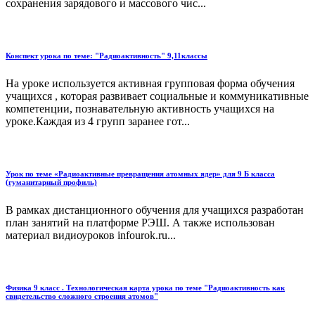
сохранения зарядового и массового чис...
Конспект урока по теме: "Радиоактивность" 9,11классы
На уроке используется активная групповая форма обучения
учащихся , которая развивает социальные и коммуникативные
компетенции, познавательную активность учащихся на
уроке.Каждая из 4 групп заранее гот...
Урок по теме «Радиоактивные превращения атомных ядер» для 9 Б класса
(гуманитарный профиль)
В рамках дистанционного обучения для учащихся разработан
план занятий на платформе РЭШ. А также использован
материал видиоуроков infourok.ru...
Физика 9 класс . Технологическая карта урока по теме "Радиоактивность как
свидетельство сложного строения атомов"