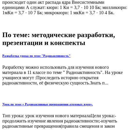
происходит один акт распада ядра Внесистемными
единицами А служат: кюри: 1 Ки = 3,7 · 10 10 Бк; милликюри:
1мКи = 3,7 · 10 7 Бк; микрокюри: 1 мкКи = 3,7 · 10 4 Бк.
По теме: методические разработки,
презентации и конспекты
Разработка урока по теме "Радиоактивность"
Разработку можно использовать для изучения нового
материала в 11 классе по теме " Радиоактивность". На уроке
учащиеся могут :Проследить историю открытия
радиоактивности, её физическую сущность.Знать п...
Урок по теме « Радиоактивные превращения атомных ядер».
Тип урока: урок изучения нового материалаЦели урока:-
продолжить изучение явления радиоактивности;-изучить
радиоактивные превращения(правила смещения и закон