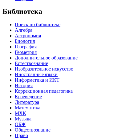
Библиотека
Поиск по библиотеке
Алгебра
Астрономия
Биология
География
Геометрия
Дополнительное образование
Естествознание
Изобразительное искусство
Иностранные языки
Информатика и ИКТ
История
Коррекционная педагогика
Краеведение
Литература
Математика
МХК
Музыка
ОБЖ
Обществознание
Право