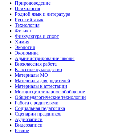
Природоведение
Психология
Родной язык и литература
Русский язык
Технология
Физика
Физкультура и спорт
Химия
Экология
Экономика
Администрирование школы
Внеклассная работа
Классное руководство
Материалы МО
Материалы для родителей
Материалы к аттестации
Междисциплинарное обобщение
Общепедагогические технологии
Работа с родителями
Социальная педагогика
Сценарии праздников
Аудиозаписи
Видеозаписи
Разное