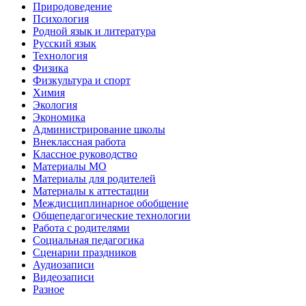
Природоведение
Психология
Родной язык и литература
Русский язык
Технология
Физика
Физкультура и спорт
Химия
Экология
Экономика
Администрирование школы
Внеклассная работа
Классное руководство
Материалы МО
Материалы для родителей
Материалы к аттестации
Междисциплинарное обобщение
Общепедагогические технологии
Работа с родителями
Социальная педагогика
Сценарии праздников
Аудиозаписи
Видеозаписи
Разное