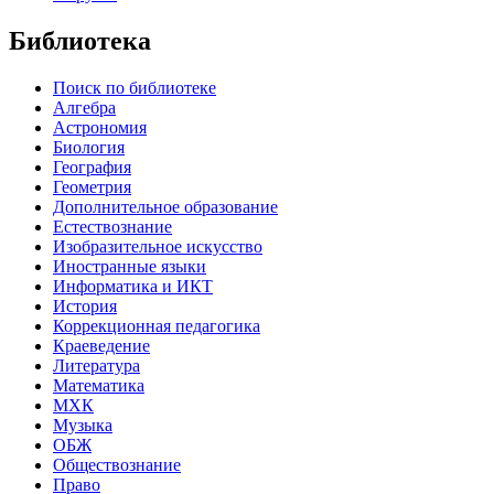
Библиотека
Поиск по библиотеке
Алгебра
Астрономия
Биология
География
Геометрия
Дополнительное образование
Естествознание
Изобразительное искусство
Иностранные языки
Информатика и ИКТ
История
Коррекционная педагогика
Краеведение
Литература
Математика
МХК
Музыка
ОБЖ
Обществознание
Право