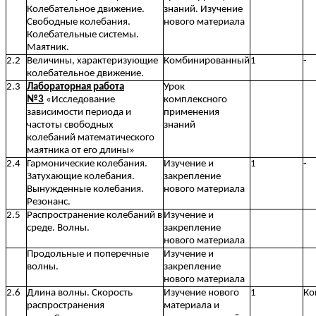
Колебательное движение.
знаний. Изучение
Свободные колебания.
нового материала
Колебательные системы.
Маятник.
2.2
Величины, характеризующие
Комбинированный
1
-
колебательное движение.
2.3
Лабораторная работа
Урок
№3
«Исследование
комплексного
зависимости периода и
применения
частоты свободных
знаний
колебаний математического
маятника от его длины»
2.4
Гармонические колебания.
Изучение и
1
-
Затухающие колебания.
закрепление
Вынужденные колебания.
нового материала
Резонанс.
2.5
Распространение колебаний в
Изучение и
среде. Волны.
закрепление
нового материала
Продольные и поперечные
Изучение и
волны.
закрепление
нового материала
2.6
Длина волны. Скорость
Изучение нового
1
Ко
распространения
материала и