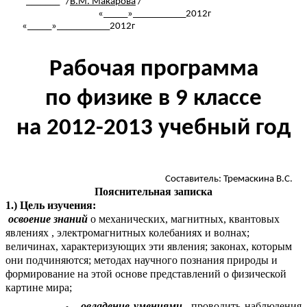
_______ /
В.М. Макарова
/
«_____»___________2012г
«_____»___________2012г
Рабочая программа
по физике в 9 классе
на 2012-2013 учебный год
Составитель: Тремаскина В.С.
Пояснительная записка
1.) Цель изучения:
освоение знаний
о механических, магнитных, квантовых
явлениях , электромагнитных колебаниях и волнах;
величинах, характеризующих эти явления; законах, которым
они подчиняются; методах научного познания природы и
формирование на этой основе представлений о физической
картине мира;
овладение умениями
проводить наблюдения