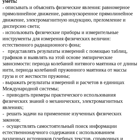
уметь:
-
описывать и объяснять физические явления: равномерное
прямолинейное движение, равноускоренное прямолинейное
движение, электромагнитную индукцию, преломление и
дисперсию света;
-
использовать физические приборы и измерительные
инструменты для измерения физических величин:
естественного радиационного фона;
-
представлять результаты измерений с помощью таблиц,
графиков и выявлять на этой основе эмпирические
зависимости: периода колебаний нитяного маятника от длины
нити, периода колебаний пружинного маятника от массы
груза и от жесткости пружины;
-
выражать результаты измерений и расчетов в единицах
Международной системы;
-
приводить примеры практического использования
физических знаний о механических, электромагнитных
явлениях;
-
решать задачи на применение изученных физических
законов;
-
осуществлять самостоятельный поиск информации
естественнонаучного содержания с использованием
различных источников (учебных текстов, справочных и