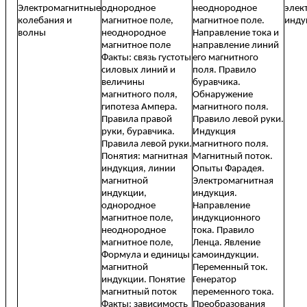
Электромагнитные
однородное
неоднородное
элек
колебания и
магнитное поле,
магнитное поле.
инду
волны
неоднородное
Направление тока и
магнитное поле
направление линий
Факты: связь густоты
его магнитного
силовых линий и
поля. Правило
величины
буравчика.
магнитного поля,
Обнаружение
гипотеза Ампера.
магнитного поля.
Правила правой
Правило левой руки.
руки, буравчика.
Индукция
Правила левой руки.
магнитного поля.
Понятия: магнитная
Магнитный поток.
индукция, линии
Опыты Фарадея.
магнитной
Электромагнитная
индукции,
индукция.
однородное
Направление
магнитное поле,
индукционного
неоднородное
тока. Правило
магнитное поле,
Ленца. Явление
Формула и единицы
самоиндукции.
магнитной
Переменный ток.
индукции. Понятие
Генератор
магнитный поток
переменного тока.
Факты: зависимость
Преобразования