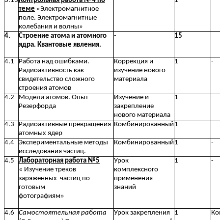
3.13
Контрольная работа №4 по
1
-
теме
«Электромагнитное
поле. Электромагнитные
колебания и волны»
4.
Строение атома и атомного
-
15
ядра. Квантовые явления.
4.1
Работа над ошибками.
Коррекция и
1
-
Радиоактивность как
изучение нового
свидетельство сложного
материала
строения атомов
4.2
Модели атомов. Опыт
Изучение и
1
-
Резерфорда
закрепление
нового материала
4.3
Радиоактивные превращения
Комбинированный
1
-
атомных ядер
4.4
Экспериментальные методы
Комбинированный
1
-
исследования частиц.
4.5
Лабораторная работа №5
Урок
1
-
« Изучение треков
комплексного
заряженных частиц по
применения
готовым
знаний
фотографиям»
4.6
Самостоятельная работа
Урок закрепления
1
Ко