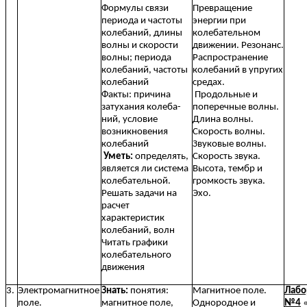
Формулы связи
Превращение
периода и частоты
энергии при
колебаний, длины
колебательном
волны и скорости
движении. Резонанс.
волны; периода
Распространение
колебаний, частоты
колебаний в упругих
колебаний
средах.
Факты: причина
Продольные и
затухания колеба-
поперечные волны.
ний, условие
Длина волны.
возникновения
Скорость волны.
колебаний
Звуковые волны.
Уметь:
определять,
Скорость звука.
является ли система
Высота, тембр и
колебательной.
громкость звука.
Решать задачи на
Эхо.
расчет
характеристик
колебаний, волн
Читать графики
колебательного
движения
3.
Электромагнитное
Знать:
понятия:
Магнитное поле.
Лабо
поле.
магнитное поле,
Однородное и
№4
«