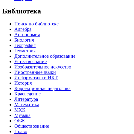
Библиотека
Поиск по библиотеке
Алгебра
Астрономия
Биология
География
Геометрия
Дополнительное образование
Естествознание
Изобразительное искусство
Иностранные языки
Информатика и ИКТ
История
Коррекционная педагогика
Краеведение
Литература
Математика
МХК
Музыка
ОБЖ
Обществознание
Право