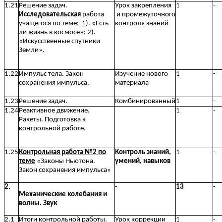
1.21
Решение задач.
Урок закрепления
1
-
Исследовательская
работа
и промежуточного
учащегося по теме: 1). «Есть
контроля знаний
ли жизнь в космосе»; 2).
«Искусственные спутники
Земли».
1.22
Импульс тела. Закон
Изучение нового
1
-
сохранения импульса.
материала
1.23
Решение задач.
Комбинированный
1
-
1.24
Реактивное движение.
1
-
Ракеты. Подготовка к
контрольной работе.
1.25
Контрольная работа №2 по
Контроль знаний,
1
-
теме
«Законы Ньютона.
умений, навыков
Закон сохранения импульса»
2.
-
13
-
Механические колебания и
волны. Звук
2.1
Итоги контрольной работы.
Урок коррекции
1
-