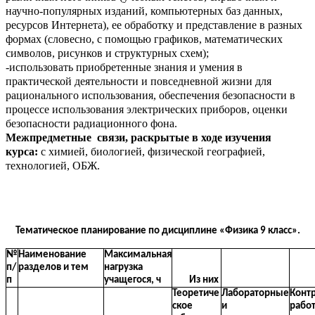
научно-популярных изданий, компьютерных баз данных,
ресурсов Интернета), ее обработку и представление в разных
формах (словесно, с помощью графиков, математических
символов, рисунков и структурных схем);
-использовать приобретенные знания и умения в
практической деятельности и повседневной жизни для
рационального использования, обеспечения безопасности в
процессе использования электрических приборов, оценки
безопасности радиационного фона.
Межпредметные связи, раскрытые в ходе изучения
курса:
с химией, биологией, физической географией,
технологией, ОБЖ.
Тематическое планирование по дисциплине «Физика 9 класс».
№
Наименование
Максимальная
п/
разделов и тем
нагрузка
п
учащегося, ч
Из них
Теоретиче
Лабораторные
Конт
ское
и
работ