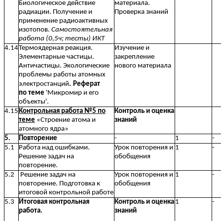
Биологическое действие
материала.
радиации. Получение и
Проверка знаний
применение радиоактивных
изотопов.
Самостоятельная
работа (0,5ч; тесты) ИКТ
4.14
Термоядерная реакция.
Изучение и
Элементарные частицы.
закрепление
Античастицы. Экологические
нового материала
проблемы работы атомных
электростанций
.
Реферат
по теме
'Микромир и его
объекты'.
4.15
Контрольная работа №5 по
Контроль и оценка
теме
«Строение атома и
знаний
атомного ядра»
5.
Повторение
-
1
-
5.1
Работа над ошибками.
Урок повторения и
1
-
Решение задач на
обобщения
повторение.
5.2
Решение задач на
Урок повторения и
1
-
повторение. Подготовка к
обобщения
итоговой контрольной работе
5.3
Итоговая контрольная
Контроль и оценка
1
-
работа.
знаний