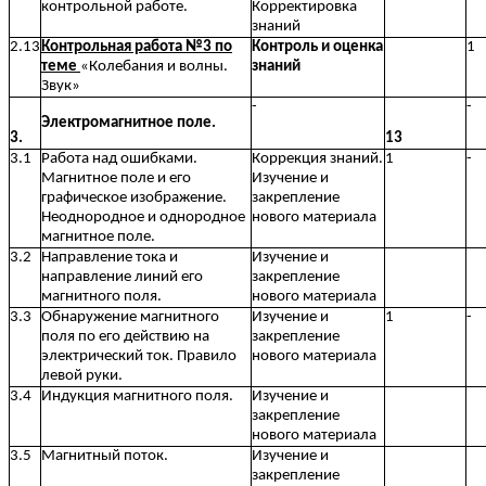
контрольной работе.
Корректировка
знаний
2.13
Контрольная работа №3 по
Контроль и оценка
1
теме
«Колебания и волны.
знаний
Звук»
-
-
Электромагнитное поле.
3.
13
3.1
Работа над ошибками.
Коррекция знаний.
1
-
Магнитное поле и его
Изучение и
графическое изображение.
закрепление
Неоднородное и однородное
нового материала
магнитное поле.
3.2
Направление тока и
Изучение и
направление линий его
закрепление
магнитного поля.
нового материала
3.3
Обнаружение магнитного
Изучение и
1
-
поля по его действию на
закрепление
электрический ток. Правило
нового материала
левой руки.
3.4
Индукция магнитного поля.
Изучение и
закрепление
нового материала
3.5
Магнитный поток.
Изучение и
закрепление