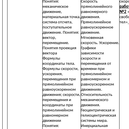
Понятия:
Скорость
скор
механическое
прямолинейного
рабо
движение,
равномерного
№2
«
материальная точка,
движения.
своб
система отсчета,
Прямолинейное
тел»
поступательное
равноускоренное
движение. Понятия:
движение.
вектор,
Мгновенная
перемещение.
скорость. Ускорение.
Понятия проекция
Графики
вектора
зависимости
Формулы
скорости и
координаты тела.
перемещения от
Формулы скорости,
времени при
ускорения,
прямолинейном
перемещения при
равномерном и
прямолинейном
равноускоренном
равноускоренном
движениях.
движения; скорости,
Относительность
перемещения и
механического
координаты при
движения.
прямолинейном
Геоцентрическая и
равномерном
гелиоцентрическая
движении
системы мира.
Понятия:
Инерциальная