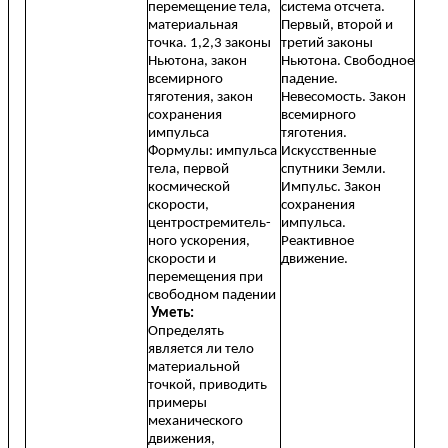
перемещение тела,
система отсчета.
материальная
Первый, второй и
точка.
1,2,3 законы
третий законы
Ньютона, закон
Ньютона. Свободное
всемирного
падение.
тяготения, закон
Невесомость. Закон
сохранения
всемирного
импульса
тяготения.
Формулы: импульса
Искусственные
тела, первой
спутники Земли.
космической
Импульс. Закон
скорости,
сохранения
центростремитель-
импульса.
ного ускорения,
Реактивное
скорости и
движение.
перемещения при
свободном падении
Уметь:
Определять
является ли тело
материальной
точкой, приводить
примеры
механического
движения,