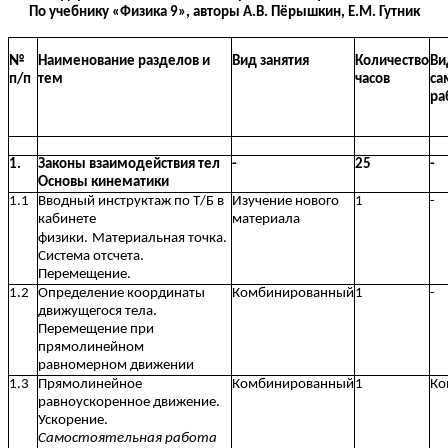
По учебнику «Физика 9», авторы А.В. Пёрышкин, Е.М. Гутник
№
Наименование разделов и
Вид занятия
Количество
Ви
п/п
тем
часов
са
ра
1.
Законы взаимодействия тел
-
25
-
Основы кинематики
1.1
Вводный инструктаж по Т/Б в
Изучение нового
1
-
кабинете
материала
физики.
Материальная точка.
Система отсчета.
Перемещение.
1.2
Определение координаты
Комбинированный
1
-
движущегося тела.
Перемещение при
прямолинейном
равномерном движении
1.3
Прямолинейное
Комбинированный
1
Ко
равноускоренное движение.
Ускорение.
Самостоятельная работа