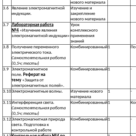
нового материала
3.6
Явление электромагнитной
Изучение и
индукции.
закрепление
нового материала
3.7
Лабораторная работа
Урок
№4
«Изучение явления
комплексного
электромагнитной индукции»
применения
знаний
3.8
Получение переменного
Комбинированный
1
По
электрического тока.
Самостоятельная работа
(0,5ч; тесты)
3.9
Электромагнитное
Комбинированный
1
-
поле.
Реферат на
тему
«Защита от
электромагнитных полей».
3.10
Электромагнитные волны.
Изучение нового
1
-
материала
3.11
Интерференция света.
Комбинированный
1
Ко
Самостоятельная работа
(0,5ч; тесты)
3.12
Электромагнитная природа
Комбинированный
1
-
света. Подготовка к
контрольной работе