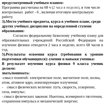
предусмотренный учебным планом:
Программа рассчитана на 68 ч (
2 часа в неделю)
, в том числе
контрольных работ - 6 , включая итоговую контрольную
работу.
3).Место учебного предмета, курса в учебном плане, среди
других учебных дисциплин на определенной ступени
образования:
Согласно федеральному базисному учебному плану для
образовательных учреждений Российской Федерации на
изучение физики отводится 2 часа в неделю, всего 68 часов в
год.
5).Результаты освоения курса (требования к уровню
подготовки обучающихся):-умения и навыки ученика:
В результате изучения курса физики 9 класса ученик
должен:
знать/понимать:
-смысл понятий: электрическое поле, магнитное поле, волна,
атом, атомное ядро, ионизирующие излучения;
-
смысл физических величин: путь, скорость, ускорение,
сила, импульс;
-
смысл физических законов: Ньютона, всемирного тяготения,
сохранения импульса и механической энергии;