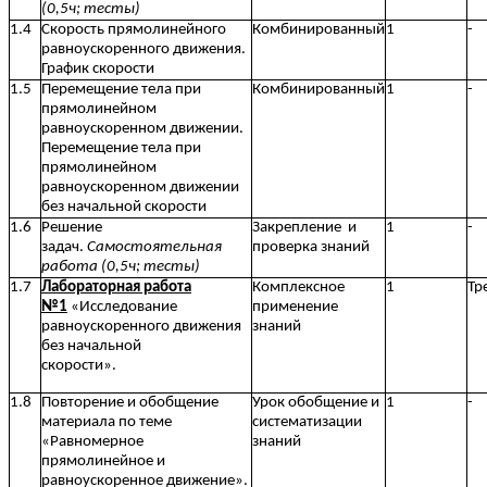
(0,5ч; тесты)
1.4
Скорость прямолинейного
Комбинированный
1
-
равноускоренного движения.
График скорости
1.5
Перемещение тела при
Комбинированный
1
-
прямолинейном
равноускоренном движении.
Перемещение тела при
прямолинейном
равноускоренном движении
без начальной скорости
1.6
Решение
Закрепление и
1
-
задач.
Самостоятельная
проверка знаний
работа (0,5ч; тесты)
1.7
Лабораторная работа
Комплексное
1
Тр
№1
«Исследование
применение
равноускоренного движения
знаний
без начальной
скорости».
1.8
Повторение и обобщение
Урок обобщение и
1
-
материала по теме
систематизации
«Равномерное
знаний
прямолинейное и
равноускоренное движение».