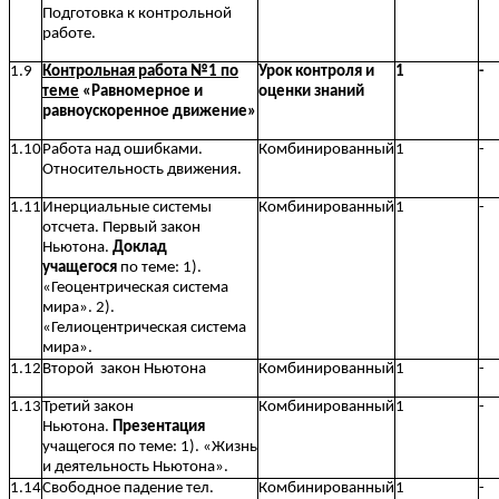
Подготовка к контрольной
работе.
1.9
Контрольная работа №1 по
Урок контроля и
1
-
теме
«Равномерное и
оценки знаний
равноускоренное движение»
1.10
Работа над ошибками.
Комбинированный
1
-
Относительность движения.
1.11
Инерциальные системы
Комбинированный
1
-
отсчета. Первый закон
Ньютона.
Доклад
учащегося
по теме: 1).
«Геоцентрическая система
мира». 2).
«Гелиоцентрическая система
мира».
1.12
Второй закон Ньютона
Комбинированный
1
-
1.13
Третий закон
Комбинированный
1
-
Ньютона.
Презентация
учащегося по теме: 1). «Жизнь
и деятельность Ньютона».
1.14
Свободное падение тел.
Комбинированный
1
-