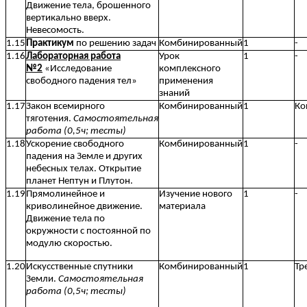
Движение тела, брошенного
вертикально вверх.
Невесомость.
1.15
Практикум
по решению задач
Комбинированный
1
-
1.16
Лабораторная работа
Урок
1
-
№2
«Исследование
комплексного
свободного падения тел»
применения
знаний
1.17
Закон всемирного
Комбинированный
1
Ко
тяготения.
Самостоятельная
работа (0,5ч; тесты)
1.18
Ускорение свободного
Комбинированный
1
-
падения на Земле и других
небесных телах. Открытие
планет Нептун и Плутон.
1.19
Прямолинейное и
Изучение нового
1
-
криволинейное движение.
материала
Движение тела по
окружности с постоянной по
модулю скоростью.
1.20
Искусственные спутники
Комбинированный
1
Тр
Земли.
Самостоятельная
работа (0,5ч; тесты)