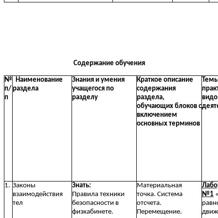
Содержание обучения
№
Наименование
Знания и умения
Краткое описание
Темы
п/
раздела
учащегося по
содержания
прак
п
разделу
раздела,
видо
обучающих блоков с
деят
включением
основных терминов
1.
Законы
Знать:
Материальная
Лабо
взаимодействия
Правила техники
точка. Система
№1
тел
безопасности в
отсчета.
равн
физкабинете.
Перемещение.
движ