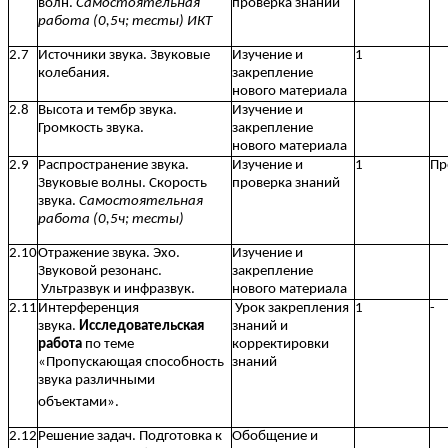
волн.
Самостоятельная
проверка знаний
работа (0,5ч; тесты) ИКТ
2.7
Источники звука. Звуковые
Изучение и
1
колебания.
закрепление
нового материала
2.8
Высота и тембр звука.
Изучение и
Громкость звука.
закрепление
нового материала
2.9
Распространение звука.
Изучение и
1
Пр
Звуковые волны. Скорость
проверка знаний
звука.
Самостоятельная
работа (0,5ч; тесты)
2.10
Отражение звука. Эхо.
Изучение и
Звуковой резонанс.
закрепление
Ультразвук и инфразвук.
нового материала
2.11
Интерференция
Урок закрепления
1
-
звука.
Исследовательская
знаний и
работа
по теме
корректировки
«Пропускающая способность
знаний
звука различными
объектами».
2.12
Решение задач. Подготовка к
Обобщение и