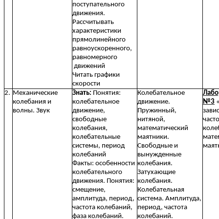
поступательного
движения.
Рассчитывать
характеристики
прямолинейного
равноускоренного,
равномерного
движений
Читать графики
скорости
2.
Механические
Знать:
Понятия:
Колебательное
Лабо
колебания и
колебательное
движение.
№3
«
волны. Звук
движение,
Пружинный,
зави
свободные
нитяной,
част
колебания,
математический
коле
колебательные
маятники.
мате
системы, период
Свободные и
маят
колебаний
вынужденные
Факты: особенности
колебания.
колебательного
Затухающие
движения. Понятия:
колебания.
смещение,
Колебательная
амплитуда, период,
система. Амплитуда,
частота колебаний,
период, частота
фаза колебаний.
колебаний.