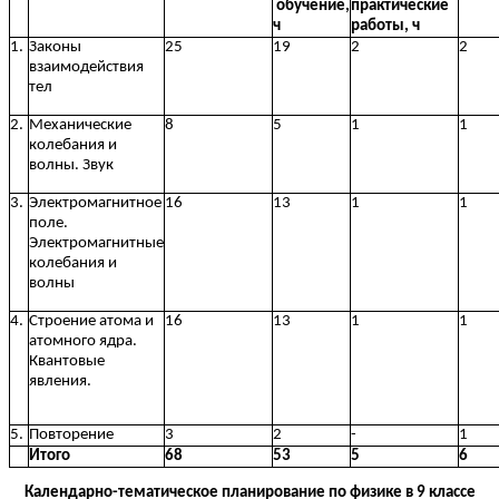
обучение,
практические
ч
работы, ч
1.
Законы
25
19
2
2
взаимодействия
тел
2.
Механические
8
5
1
1
колебания и
волны. Звук
3.
Электромагнитное
16
13
1
1
поле.
Электромагнитные
колебания и
волны
4.
Строение атома и
16
13
1
1
атомного ядра.
Квантовые
явления.
5.
Повторение
3
2
-
1
Итого
68
53
5
6
Календарно-тематическое планирование по физике в 9 классе