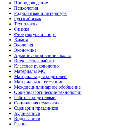
Природоведение
Психология
Родной язык и литература
Русский язык
Технология
Физика
Физкультура и спорт
Химия
Экология
Экономика
Администрирование школы
Внеклассная работа
Классное руководство
Материалы МО
Материалы для родителей
Материалы к аттестации
Междисциплинарное обобщение
Общепедагогические технологии
Работа с родителями
Социальная педагогика
Сценарии праздников
Аудиозаписи
Видеозаписи
Разное