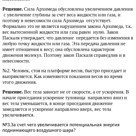
Решение.
Сила Архимеда обусловлена увеличением давления
с увеличение глубины за счет веса жидкости или газа, и
поэтому в невесомости сила Архимеда отсутствует.
Формально это не является нарушением закона Архимеда, т.к.
вес вытесненной жидкости или газа равен нулю. Закон
Паскаля утверждает, что давление передается без изменения в
любую точку жидкости или газа. Эта передача давления не
имеет отношения к весу; она обусловлена характером
движения молекул. Поэтому закон Паскаля справедлив и в
невесомости.
№2. Человек, стоя на платформе весов, быстро приседает и
выпрямляется. Как изменяются показания весов во время
этого движения.
Решение.
Вес тела зависит не от скорости, а от ускорения. В
начале приседания ускорение туловища направлено вниз и
вес тела уменьшается, в конце приседания движение
замедляется и ускорение направлено вверх, вес тела
увеличи
вается.
№3.За счет чего увеличивается потенциальная энергия
поднимающего воздушного шара?