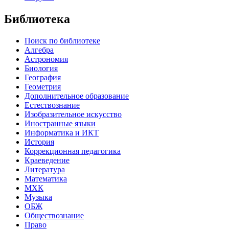
Библиотека
Поиск по библиотеке
Алгебра
Астрономия
Биология
География
Геометрия
Дополнительное образование
Естествознание
Изобразительное искусство
Иностранные языки
Информатика и ИКТ
История
Коррекционная педагогика
Краеведение
Литература
Математика
МХК
Музыка
ОБЖ
Обществознание
Право