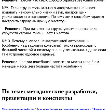
Решение.
Потому что стело хорошо отражет звуковые волны.
№9. Если струна музыкального инструмента начинает
издавать ненормально низкий звук, настрой щик
увеличивает его натяжение. Почему этим способом удается
настроить струну на нужную частоту?
Решение.
При натяжении струны увеличивается сила
упругости струны. Уменьшается частота.
№10. Почему в кузове ненагруженной автомашины
(особенно над задними колесами) тряска происходит с
большой частотой и поэтому очень утомительна. ( даже если
там устроено удобное сиденье)
Решение.
Частота колебаний зависит от массы тела. Чем
меньше масса ,тем больше частота колебаний
По теме: методические разработки,
презентации и конспекты
Методическая разработка "Задачи по физике со сказочными сюжетами "Физика в