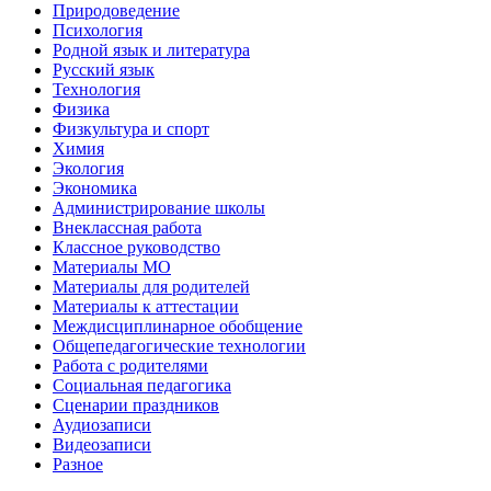
Природоведение
Психология
Родной язык и литература
Русский язык
Технология
Физика
Физкультура и спорт
Химия
Экология
Экономика
Администрирование школы
Внеклассная работа
Классное руководство
Материалы МО
Материалы для родителей
Материалы к аттестации
Междисциплинарное обобщение
Общепедагогические технологии
Работа с родителями
Социальная педагогика
Сценарии праздников
Аудиозаписи
Видеозаписи
Разное