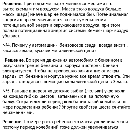
Решение.
При подъеме шар « меняются местами» с
вытесняемым им воздухом. Масса этого воздуха больше
массы шара( иначе шар не поднимался бы). Потенциальная
энергия шара увеличивается за счет уменьшения
потенциальной энергии окружающего воздуха, при этом
полная потенциальная энергия системы Земля- шар- воздух
убывает.
№4. Почему у автомашин- бензовозов сзади всегда висит ,
касаясь земли, кусочек металлической цепи?
Решение.
Во время движения автомобиля с бензином в
результате трения бензина и корпуса цистерны бензин
электризуется. Чтобы не произошло зажигание от искры,
заряды от бензина и корпуса нужно все время отводить. Эти
заряды отводятся с помощью мелаллической цепи в Землю.
№5. Раньше в деревнях детские зыбки (люльки) укрепляли
на концах гибких шестов , затыкаемых в за потолочную
балку. Сохранялся ли период колебания такой колыбели по
мере подрастания ребенка? Упругие свойства шеста считайте
неизменными.
Решение.
По мере роста ребенка его масса увеличивается и
поэтому период колебаний тоже должен увеличиваться.