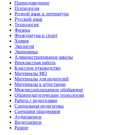
Природоведение
Психология
Родной язык и литература
Русский язык
Технология
Физика
Физкультура и спорт
Химия
Экология
Экономика
Администрирование школы
Внеклассная работа
Классное руководство
Материалы МО
Материалы для родителей
Материалы к аттестации
Междисциплинарное обобщение
Общепедагогические технологии
Работа с родителями
Социальная педагогика
Сценарии праздников
Аудиозаписи
Видеозаписи
Разное