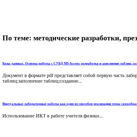
По теме: методические разработки, пр
Базы данных. Основы работы с СУБД MS Access: разработка и заполнение таблиц, соз
Документ в формате pdf представляет собой первую часть лаб
таблиц;заполнение таблиц;создание...
Виртуальные лабораторные работы как один из способов реализации темы самообра
Использование ИКТ в работе учителя физики...