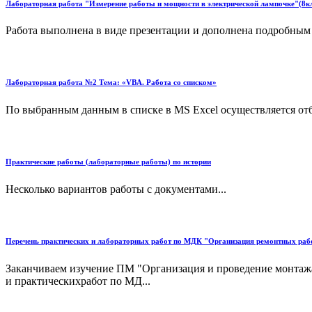
Лабораторная работа "Измерение работы и мощности в электрической лампочке"(8к
Работа выполнена в виде презентации и дополнена подробным 
Лабораторная работа №2 Тема: «VBA. Работа со списком»
По выбранным данным в списке в MS Excel осуществляется отбо
Практические работы (лабораторные работы) по истории
Несколько вариантов работы с документами...
Перечень практических и лабораторных работ по МДК "Организация ремонтных рабо
Заканчиваем изучение ПМ "Организация и проведение монтажа
и практическихработ по МД...