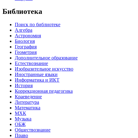
Библиотека
Поиск по библиотеке
Алгебра
Астрономия
Биология
География
Геометрия
Дополнительное образование
Естествознание
Изобразительное искусство
Иностранные языки
Информатика и ИКТ
История
Коррекционная педагогика
Краеведение
Литература
Математика
МХК
Музыка
ОБЖ
Обществознание
Право