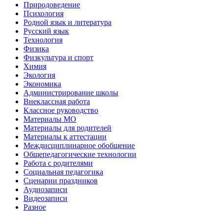
Природоведение
Психология
Родной язык и литература
Русский язык
Технология
Физика
Физкультура и спорт
Химия
Экология
Экономика
Администрирование школы
Внеклассная работа
Классное руководство
Материалы МО
Материалы для родителей
Материалы к аттестации
Междисциплинарное обобщение
Общепедагогические технологии
Работа с родителями
Социальная педагогика
Сценарии праздников
Аудиозаписи
Видеозаписи
Разное