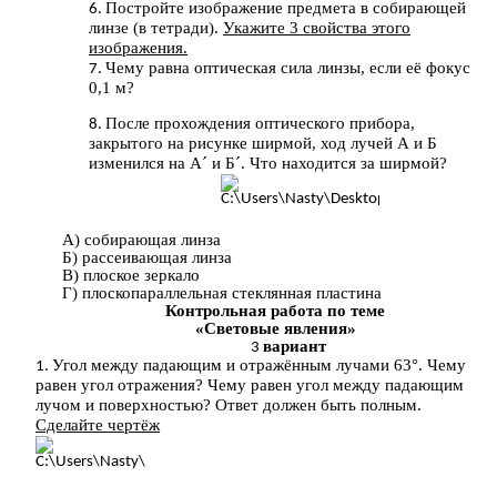
Постройте изображение предмета в собирающей
линзе (в тетради).
Укажите 3 свойства этого
изображения.
Чему равна оптическая сила линзы, если её фокус
0,1 м?
После прохождения оптического прибора,
закрытого на рисунке ширмой, ход лучей А и Б
изменился на А´ и Б´. Что находится за ширмой?
А) собирающая линза
Б) рассеивающая линза
В) плоское зеркало
Г) плоскопараллельная стеклянная пластина
Контрольная работа по теме
«Световые явления»
вариант
Угол между падающим и отражённым лучами 63°. Чему
равен угол отражения? Чему равен угол между падающим
лучом и поверхностью? Ответ должен быть полным.
Сделайте чертёж