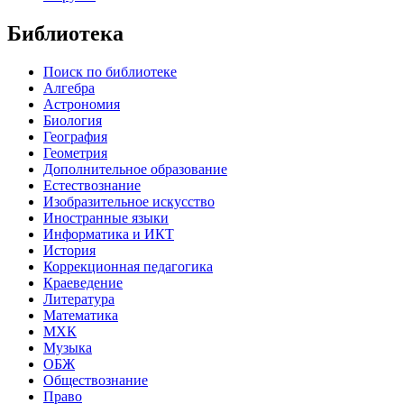
Библиотека
Поиск по библиотеке
Алгебра
Астрономия
Биология
География
Геометрия
Дополнительное образование
Естествознание
Изобразительное искусство
Иностранные языки
Информатика и ИКТ
История
Коррекционная педагогика
Краеведение
Литература
Математика
МХК
Музыка
ОБЖ
Обществознание
Право