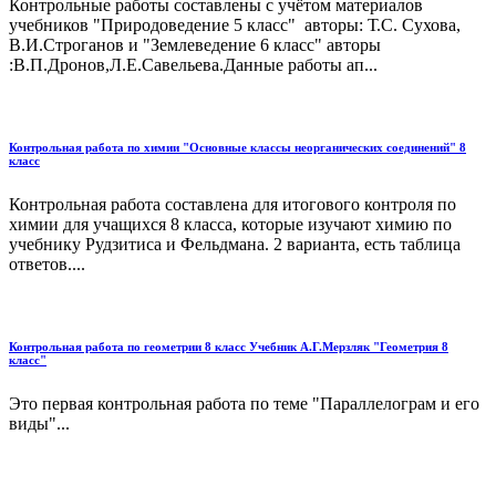
Контрольные работы составлены с учётом материалов
учебников "Природоведение 5 класс" авторы: Т.С. Сухова,
В.И.Строганов и "Землеведение 6 класс" авторы
:В.П.Дронов,Л.Е.Савельева.Данные работы ап...
Контрольная работа по химии "Основные классы неорганических соединений" 8
класс
Контрольная работа составлена для итогового контроля по
химии для учащихся 8 класса, которые изучают химию по
учебнику Рудзитиса и Фельдмана. 2 варианта, есть таблица
ответов....
Контрольная работа по геометрии 8 класс Учебник А.Г.Мерзляк "Геометрия 8
класс"
Это первая контрольная работа по теме "Параллелограм и его
виды"...