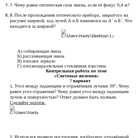
Чему равна оптическая сила линзы, если её фокус 0,4 м?
После прохождения оптического прибора, закрытого на
рисунке ширмой, ход лучей А и Б изменился на А´ и Б´. Что
находится за ширмой?
А) собирающая линза
Б) рассеивающая линза
В) плоское зеркало
Г) плоскопараллельная стеклянная пластина
Контрольная работа по теме
«Световые явления»
вариант
Угол между падающим и отражённым лучами 39°. Чему
равен угол отражения? Чему равен угол между падающим
лучом и поверхностью? Ответ должен быть полным.
Сделайте чертёж.
Используя правила построения, изобразите отражённый