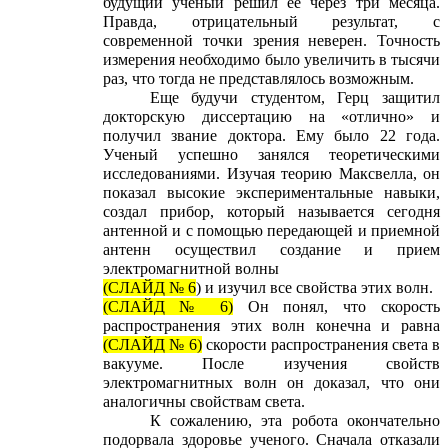
будущий ученый решил ее через три месяца.
Правда, отрицательный результат, с
современной точки зрения неверен. Точность
измерения необходимо было увеличить в тысячи
раз, что тогда не представлялось возможным.
Еще будучи студентом, Герц защитил
докторскую диссертацию на «отлично» и
получил звание доктора. Ему было 22 года.
Ученый успешно занялся теоретическими
исследованиями. Изучая теорию Максвелла, он
показал высокие экспериментальные навыки,
создал прибор, который называется сегодня
антенной и с помощью передающей и приемной
антенн осуществил создание и прием
электромагнитной волны
(СЛАЙД № 6
) и изучил все свойства этих волн.
(СЛАЙД № 6)
Он понял, что скорость
распространения этих волн конечна и равна
(СЛАЙД № 6)
скорости распространения света в
вакууме. После изучения свойств
электромагнитных волн он доказал, что они
аналогичны свойствам света.
К сожалению, эта робота окончательно
подорвала здоровье ученого. Сначала отказали