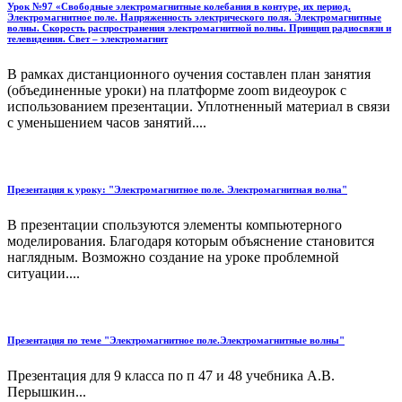
Урок №97 «Свободные электромагнитные колебания в контуре, их период.
Электромагнитное поле. Напряженность электрического поля. Электромагнитные
волны. Скорость распространения электромагнитной волны. Принцип радиосвязи и
телевидения. Свет – электромагнит
В рамках дистанционного оучения составлен план занятия
(объединенные уроки) на платформе zoom видеоурок с
использованием презентации. Уплотненный материал в связи
с уменьшением часов занятий....
Презентация к уроку: "Электромагнитное поле. Электромагнитная волна"
В презентации спользуются элементы компьютерного
моделирования. Благодаря которым объяснение становится
наглядным. Возможно создание на уроке проблемной
ситуации....
Презентация по теме "Электромагнитное поле.Электромагнитные волны"
Презентация для 9 класса по п 47 и 48 учебника А.В.
Перышкин...