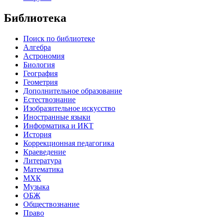
Библиотека
Поиск по библиотеке
Алгебра
Астрономия
Биология
География
Геометрия
Дополнительное образование
Естествознание
Изобразительное искусство
Иностранные языки
Информатика и ИКТ
История
Коррекционная педагогика
Краеведение
Литература
Математика
МХК
Музыка
ОБЖ
Обществознание
Право