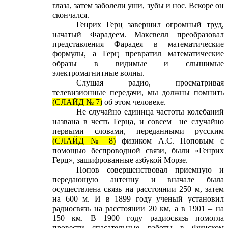
глаза, затем заболели уши, зубы и нос. Вскоре он
скончался.
Генрих Герц завершил огромный труд,
начатый Фарадеем. Максвелл преобразовал
представления Фарадея в математические
формулы, а Герц превратил математические
образы в видимые и слышимые
электромагнитные волны.
Слушая радио, просматривая
телевизионные передачи, мы должны помнить
(СЛАЙД № 7)
об этом человеке.
Не случайно единица частоты колебаний
названа в честь Герца, и совсем не случайно
первыми словами, переданными русским
(СЛАЙД № 8)
физиком А.С. Поповым с
помощью беспроводной связи, были «Генрих
Герц», зашифрованные азбукой Морзе.
Попов совершенствовал приемную и
передающую антенну и вначале была
осуществлена связь на расстоянии 250 м, затем
на 600 м. И в 1899 году ученый установил
радиосвязь на расстоянии 20 км, а в 1901 – на
150 км. В 1900 году радиосвязь помогла
провести спасательные работы в Финском