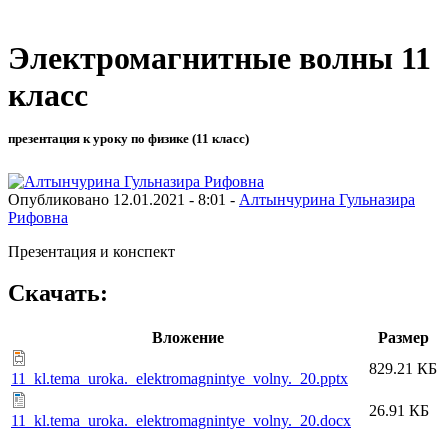
Электромагнитные волны 11
класс
презентация к уроку по физике (11 класс)
Опубликовано 12.01.2021 - 8:01 -
Алтынчурина Гульназира
Рифовна
Презентация и конспект
Скачать:
Вложение
Размер
829.21 КБ
11_kl.tema_uroka._elektromagnintye_volny._20.pptx
26.91 КБ
11_kl.tema_uroka._elektromagnintye_volny._20.docx