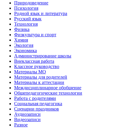
Природоведение
Психология
Родной язык и литература
Русский язык
Технология
Физика
Физкультура и спорт
Химия
Экология
Экономика
Администрирование школы
Внеклассная работа
Классное руководство
Материалы МО
Материалы для родителей
Материалы к аттестации
Междисциплинарное обобщение
Общепедагогические технологии
Работа с родителями
Социальная педагогика
Сценарии праздников
Аудиозаписи
Видеозаписи
Разное