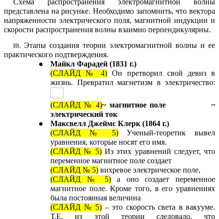
Схема распространения электромагнитной волны
представлена на рисунке. Необходимо запомнить, что вектора
напряженности электрического поля, магнитной индукции и
скорости распространения волны взаимно перпендикулярны.
Этапы создания теории электромагнитной волны и ее
практического подтверждения.
Майкл Фарадей (1831 г.)
(СЛАЙД № 4)
Он претворил свой девиз в
жизнь. Превратил магнетизм в электричество:
(СЛАЙД № 4)
~ магнитное поле ~
электрический ток
Максвелл Джеймс Клерк (1864 г.)
(СЛАЙД № 5)
Ученый-теоретик вывел
уравнения, которые носят его имя.
(СЛАЙД № 5)
Из этих уравнений следует, что
переменное магнитное поле создает
(СЛАЙД № 5)
вихревое электрическое поле,
(СЛАЙД № 5)
а оно создает переменное
магнитное поле. Кроме того, в его уравнениях
была постоянная величина
(СЛАЙД № 5)
– это скорость света в вакууме.
Т.Е. из этой теории следовало, что