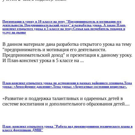
Презентация к уроку в 10 классе на тему "Предприниматель и мотивация его
деятельности. Предпринимательский доход" и разработка урока. А также План-
конспект открытого урока в 5 классе на тему:Семья как потребитель товаров и
услуг на рынке
В данном материале дана разработка открытого урока на тему
"предприниматель и мотивация его деятельности.
Предпринимательский доход" и презентация к данному уроку.
И План-конспект урока в 5 классе на ...
План-конспект открытого урока по астрономии в рамках районного семинара.Тема
урока: «Атмосферное давление».Тема урока: «Агрегатные состояния вещества».
«Развитие и поддержка талантливых и одаренных детей в
системе воспитания и дополнительного образования детей....
План -конспект открытого урока "Работа над произведениями технического плана в
классе фортепиано ДМШ"