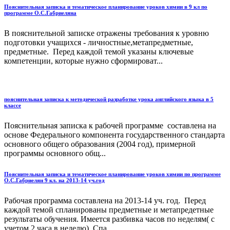
Пояснительная записка и тематическое планирование уроков химии в 9 кл по
программе О.С.Габриеляна
В пояснительной записке отражены требования к уровню
подготовки учащихся - личностные,метапредметные,
предметные. Перед каждой темой указаны ключевые
компетенции, которые нужно сформироват...
пояснительная записка к методической разработке урока английского языка в 5
классе
Пояснительная записка к рабочей программе составлена на
основе Федерального компонента государственного стандарта
основного общего образования (2004 год), примерной
программы основного общ...
Пояснительная записка и тематическое планирование уроков химии по программе
О.С.Габриелян 9 кл. на 2013-14 уч.год
Рабочая программа составлена на 2013-14 уч. год. Перед
каждой темой спланированы предметные и метапредетные
результаты обучения. Имеется разбивка часов по неделям( с
учетом 2 часа в неделю). Спа...