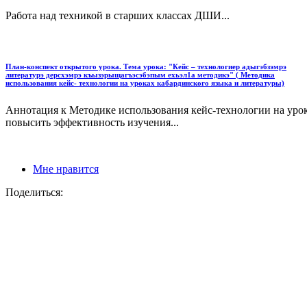
Работа над техникой в старших классах ДШИ...
План-конспект открытого урока. Тема урока: "Кейс – технологиер адыгэбзэмрэ
литературэ дерсхэмрэ къызэрыщагъэсэбэпым ехьэл1а методикэ" ( Методика
использования кейс- технологии на уроках кабардинского языка и литературы)
Аннотация к Методике использования кейс‑технологии на ур
повысить эффективность изучения...
Мне нравится
Поделиться: