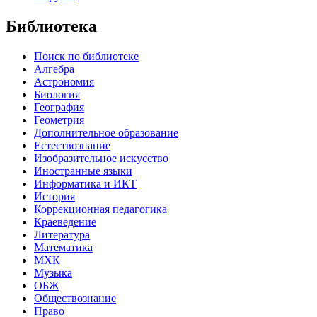
Библиотека
Поиск по библиотеке
Алгебра
Астрономия
Биология
География
Геометрия
Дополнительное образование
Естествознание
Изобразительное искусство
Иностранные языки
Информатика и ИКТ
История
Коррекционная педагогика
Краеведение
Литература
Математика
МХК
Музыка
ОБЖ
Обществознание
Право