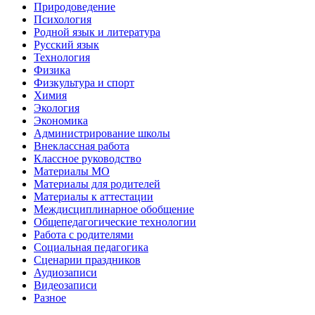
Природоведение
Психология
Родной язык и литература
Русский язык
Технология
Физика
Физкультура и спорт
Химия
Экология
Экономика
Администрирование школы
Внеклассная работа
Классное руководство
Материалы МО
Материалы для родителей
Материалы к аттестации
Междисциплинарное обобщение
Общепедагогические технологии
Работа с родителями
Социальная педагогика
Сценарии праздников
Аудиозаписи
Видеозаписи
Разное