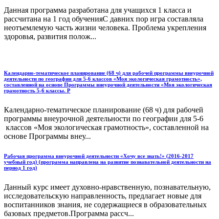
Данная программа разработана для учащихся 1 класса и
рассчитана на 1 год обученияС давних пор игра составляла
неотъемлемую часть жизни человека. Проблема укрепления
здоровья, развития полож...
Календарно-тематическое планирование (68 ч) для рабочей программы внеурочной
деятельности по географии для 5-6 классов «Моя экологическая грамотность»,
составленной на основе Программы внеурочной деятельности «Моя экологическая
грамотность 5-6 классы. Р
Календарно-тематическое планирование (68 ч) для рабочей
программы внеурочной деятельности по географии для 5-6
классов «Моя экологическая грамотность», составленной на
основе Программы внеу...
Рабочая программа внеурочной деятельности «Хочу все знать!» (2016-2017
учебный год) (программа направлена на развитие познавательной деятельности на
период 1 год)
Данный курс имеет духовно-нравственную, познавательную,
исследовательскую направленность, предлагает новые для
воспитанников знания, не содержащиеся в образовательных
базовых предметов.Программа рассч...