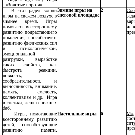
«Золотые ворота»
Зимние игры на
2
В этот радел вошли
Соо
снеговой площадке
игры на свежем воздухе в
зад
зимнее время. Игры
вар
помогают всестороннему
исп
развитию подрастающего
пре
поколения, способствуют
развитию физических сил
и психологической,
эмоциональной
разгрузки, выработке
таких свойств, как
быстрота реакции,
ловкость,
сообразительность и
выносливость, внимание,
память, смелость,
коллективизм и др. Игра
в снежки, лепка снежных
баб.
6
Мод
Игры, помогающие
Настольные игры
соо
всестороннему развитию
сит
детей, способствующие
пре
развитию памяти,