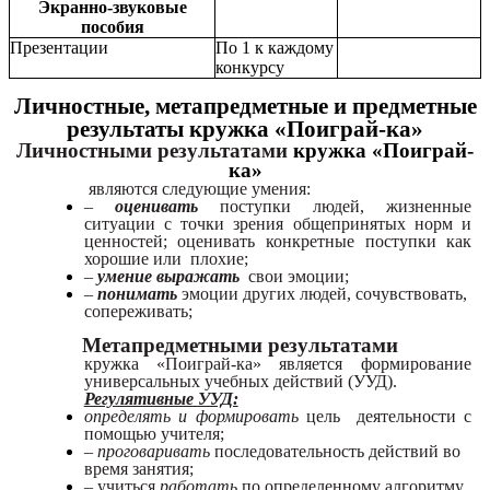
Экранно-звуковые
пособия
Презентации
По 1 к каждому
конкурсу
Личностные, метапредметные и предметные
результаты кружка «Поиграй-ка»
Личностными результатами
кружка «Поиграй-
ка»
являются следующие умения:
–
оценивать
поступки людей, жизненные
ситуации с точки зрения общепринятых норм и
ценностей; оценивать конкретные поступки как
хорошие или плохие;
–
умение выражать
свои эмоции;
–
понимать
эмоции других людей, сочувствовать,
сопереживать;
Метапредметными результатами
кружка «Поиграй-ка» является формирование
универсальных учебных действий (УУД).
Регулятивные УУД:
определять и формировать
цель деятельности с
помощью учителя;
–
проговаривать
последовательность действий во
время занятия;
– учиться
работать
по определенному алгоритму