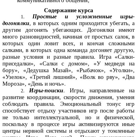
коммуникативного общения;
Содержание курса
Простые и усложненные игры-
догонялки
, в которых одним приходится убегать, а
другим догонять убегающих. Догонялки имеют
много разновидностей, начиная от простых салок, в
которых один ловит всех, и кончая сложными
салками, в которых одна команда догоняет другую,
разные условия и разные правила. Игра «Салки-
приседалки», «Салки с домом», «У медведя на
бору», «Дедушка Мазай», «Рыбачок», «Уголки»,
«Узелок», «Третий лишний», «Волк во рву», «Два
Мороза», «День и ночь».
Игры-поиски
. Игры, направленные на
развитие координации, скорости движения, умения
соблюдать правила. Эмоциональный тонус игр
способствует отдыху участников игр после работы
не только интеллектуальной, но и физической,
поскольку в процессе игры активизируются иные
центры нервной системы и отдыхают у томленные