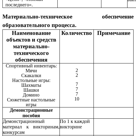
последнего».
Материально-техническое обеспечение
образовательного процесса.
Наименование
Количество
Примечание
объектов и средств
материально-
технического
обеспечения
Спортивный инвентарь:
2
Мячи
2
Скакалки
Настольные игры:
7
Шахматы
7
Шашки
7
Домино
10
Сюжетные настольные
игры
Демонстрационные
пособия
Демонстрационный
По 1 к каждой
материал к викторинам,
викторине
конкурсам