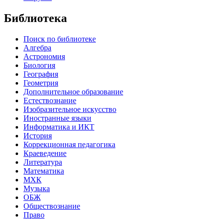
Библиотека
Поиск по библиотеке
Алгебра
Астрономия
Биология
География
Геометрия
Дополнительное образование
Естествознание
Изобразительное искусство
Иностранные языки
Информатика и ИКТ
История
Коррекционная педагогика
Краеведение
Литература
Математика
МХК
Музыка
ОБЖ
Обществознание
Право