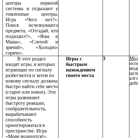
центры нервной
системы и отдыхают у
томленные центры.
Игра «Чего нет?».
Поиск исчезнувшего
предмета, «Отгадай, кто
подходил?», «Яша и
Маша», «Слепой и
зрячий», «Холодно-
горячо».
3
Мод
В этот раздел
Игры с
исп
входят игры, в которых
быстрым
мод
играющие по сигналу
нахождением
цел
разбегаются и затем по
своего места
алг
новому сигналу должны
дей
быстро найти себе место
(старое или новое). Эти
игры развивают
быстроту реакции,
сообразительность,
вырабатывают
способность
ориентироваться в
пространстве. Игра
«Море волнуется!»,