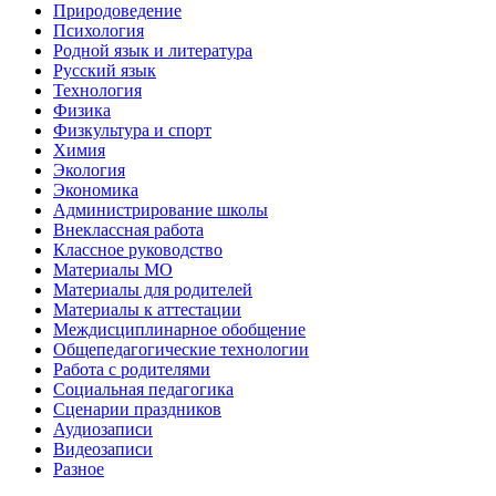
Природоведение
Психология
Родной язык и литература
Русский язык
Технология
Физика
Физкультура и спорт
Химия
Экология
Экономика
Администрирование школы
Внеклассная работа
Классное руководство
Материалы МО
Материалы для родителей
Материалы к аттестации
Междисциплинарное обобщение
Общепедагогические технологии
Работа с родителями
Социальная педагогика
Сценарии праздников
Аудиозаписи
Видеозаписи
Разное