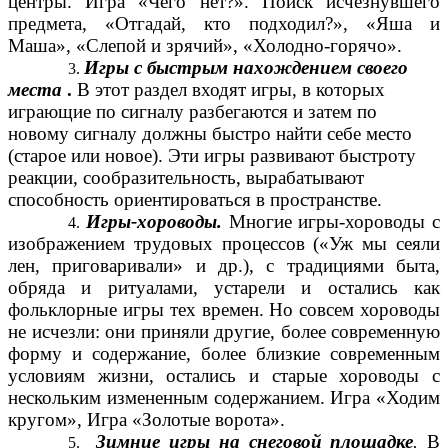
центры. Игра «Чего нет?». Поиск исчезнувшего
предмета, «Отгадай, кто подходил?», «Яша и
Маша», «Слепой и зрячий», «Холодно-горячо».
Игры с быстрым нахождением своего
места
.
В этот раздел входят игры, в которых
играющие по сигналу разбегаются и затем по
новому сигналу должны быстро найти себе место
(старое или новое). Эти игры развивают быстроту
реакции, сообразительность, вырабатывают
способность ориентироваться в пространстве.
Игры-хороводы.
Многие игры-хороводы с
изображением трудовых процессов («Уж мы сеяли
лен, приговаривали» и др.), с традициями быта,
обряда и ритуалами, устарели и остались как
фольклорные игры тех времен. Но совсем хороводы
не исчезли: они приняли другие, более современную
форму и содержание, более близкие современным
условиям жизни, остались и старые хороводы с
нескольким измененным содержанием. Игра «Ходим
кругом», Игра «Золотые ворота».
Зимние игры на снеговой площадке
.
В