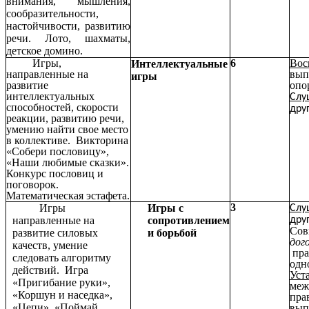
внимания, мышления,
сообразительности,
настойчивости, развитию
речи. Лото, шахматы,
детское домино.
Игры,
6
Вос
Интеллектуальные
направленные на
вып
игры
развитие
опо
интеллектуальных
Слу
способностей, скорости
дру
реакции, развитию речи,
умению найти свое место
в коллективе. Викторина
«Собери пословицу»,
«Наши любимые сказки».
Конкурс пословиц и
поговорок.
Математическая эстафета.
3
Игры
Игры с
Слу
направленные на
сопротивлением
дру
Сов
развитие силовых
и борьбой
дог
качеств, умение
пра
следовать алгоритму
одн
действий. Игра
Уст
«Пригибание руки»,
меж
«Коршун и наседка»,
пра
«Цепи», «Поймай
вып