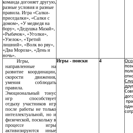
команда догоняет другую,
разные условия и разные
правила. Игра «Салки-
приседалки», «Салки с
домом», «У медведя на
бору», «Дедушка Мазай»,
«Рыбачок», «Уголки»,
«Узелок», «Третий
лишний», «Волк во рву»,
«Два Мороза», «День и
ночь».
Игры - поиски
4
Игры,
Осо
направленные на
поз
пол
развитие координации,
отн
скорости движения,
Слу
умения соблюдать
дру
правила.
Сов
Эмоциональный тонус
дог
игр способствует
пра
отдыху участников игр
одн
после работы не только
сот
интеллектуальной, но и
физической, поскольку в
процессе игры
активизируются иные