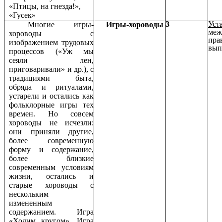
«Птицы, на гнезда!»,
«Гусек»
3
Уст
Многие игры-
Игры-хороводы
меж
хороводы с
пра
изображением трудовых
вып
процессов («Уж мы
сеяли лен,
приговаривали» и др.), с
традициями быта,
обряда и ритуалами,
устарели и остались как
фольклорные игры тех
времен. Но совсем
хороводы не исчезли:
они приняли другие,
более современную
форму и содержание,
более близкие
современным условиям
жизни, остались и
старые хороводы с
нескольким
измененным
содержанием. Игра
«Ходим кругом», Игра