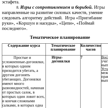
эстафета.
Игры с сопротивлением и борьбой.
Игры
направленные на развитие силовых качеств, умение
следовать алгоритму действий. Игра «Пригибание
руки», «Коршун и наседка», «Цепи», «Поймай
последнего».
Тематическое планирование
Содержание курса
Тематическое
Количество
планирование
часов
Игры-
7
Вос
Простые и
догонялки
учи
усложненные
-догонялки,
вып
в которых одним
Уст
приходится убегать, а
меж
другим догонять
пра
убегающих. Догонялки
вып
имеют много
разновидностей, начиная
от простых салок, в
которых один ловит всех,
и кончая сложными
салками, в которых одна