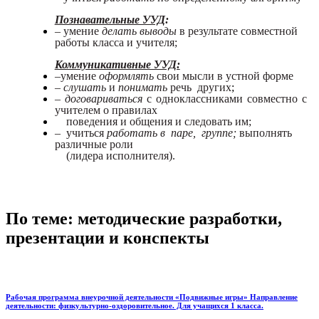
Познавательные УУД
:
– умение
делать выводы
в результате совместной
работы класса и учителя;
Коммуникативные УУД:
–умение
оформлять
свои мысли в устной форме
–
слушать
и
понимать
речь других
;
–
договариваться
с одноклассниками совместно с
учителем о правилах
поведения и общения и следовать им;
– учиться
работать в паре, группе;
выполнять
различные роли
(лидера исполнителя).
По теме: методические разработки,
презентации и конспекты
Рабочая программа внеурочной деятельности «Подвижные игры» Направление
деятельности: физкультурно-оздоровительное. Для учащихся 1 класса.