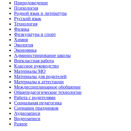
Природоведение
Психология
Родной язык и литература
Русский язык
Технология
Физика
Физкультура и спорт
Химия
Экология
Экономика
Администрирование школы
Внеклассная работа
Классное руководство
Материалы МО
Материалы для родителей
Материалы к аттестации
Междисциплинарное обобщение
Общепедагогические технологии
Работа с родителями
Социальная педагогика
Сценарии праздников
Аудиозаписи
Видеозаписи
Разное