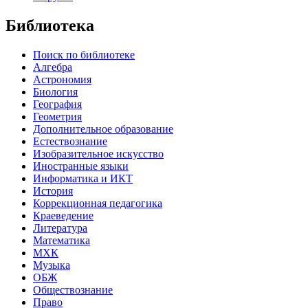
Библиотека
Поиск по библиотеке
Алгебра
Астрономия
Биология
География
Геометрия
Дополнительное образование
Естествознание
Изобразительное искусство
Иностранные языки
Информатика и ИКТ
История
Коррекционная педагогика
Краеведение
Литература
Математика
МХК
Музыка
ОБЖ
Обществознание
Право