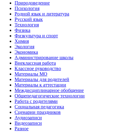
Природоведение
Психология
Родной язык и литература
Русский язык
Технология
Физика
Физкультура и спорт
Химия
Экология
Экономика
Администрирование школы
Внеклассная работа
Классное руководство
Материалы МО
Материалы для родителей
Материалы к аттестации
Междисциплинарное обобщение
Общепедагогические технологии
Работа с родителями
Социальная педагогика
Сценарии праздников
Аудиозаписи
Видеозаписи
Разное