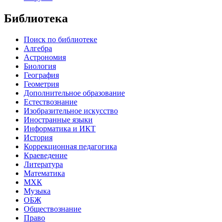
Библиотека
Поиск по библиотеке
Алгебра
Астрономия
Биология
География
Геометрия
Дополнительное образование
Естествознание
Изобразительное искусство
Иностранные языки
Информатика и ИКТ
История
Коррекционная педагогика
Краеведение
Литература
Математика
МХК
Музыка
ОБЖ
Обществознание
Право