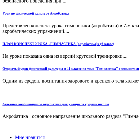
безопасного поведения при ...
Урок по физической культуре Акробатика
Представлен конспект урока гимнастики (акробатика) в 7-м кл
акробатических упражнений....
ПЛАН КОНСПЕКТ УРОКА «ГИМНАСТИКА (акробатика)» (6 класс)
На уроке показана одна из версий круговой тренировки....
Открытый урок физической культуры в 11 классе по теме "Гимнастика" с элементам
Одним из средств воспитания здорового и крепкого тела являю
Зачётные комбинации по акробатике для учащихся средней школы
Акробатика - основное направление школьного раздела "Гимнаст
Мне нравится