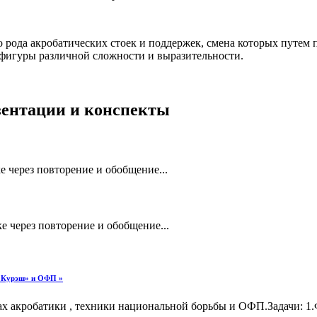
 рода акробатических стоек и поддержек, смена которых путем 
ь фигуры различной сложности и выразительности.
езентации и конспекты
е через повторение и обобщение...
е через повторение и обобщение...
 «Курэш» и ОФП »
ах акробатики , техники национальной борьбы и ОФП.Задачи: 1