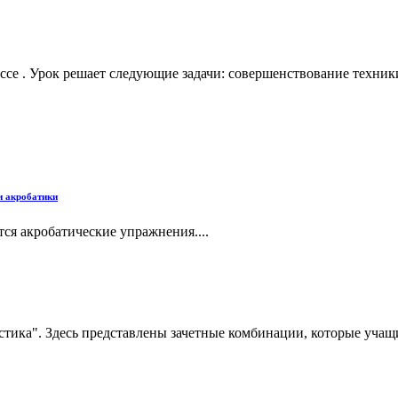
ассе . Урок решает следующие задачи: совершенствование техни
и акробатики
тся акробатические упражнения....
ика". Здесь представлены зачетные комбинации, которые учащиес