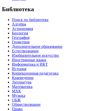
Библиотека
Поиск по библиотеке
Алгебра
Астрономия
Биология
География
Геометрия
Дополнительное образование
Естествознание
Изобразительное искусство
Иностранные языки
Информатика и ИКТ
История
Коррекционная педагогика
Краеведение
Литература
Математика
МХК
Музыка
ОБЖ
Обществознание
Право