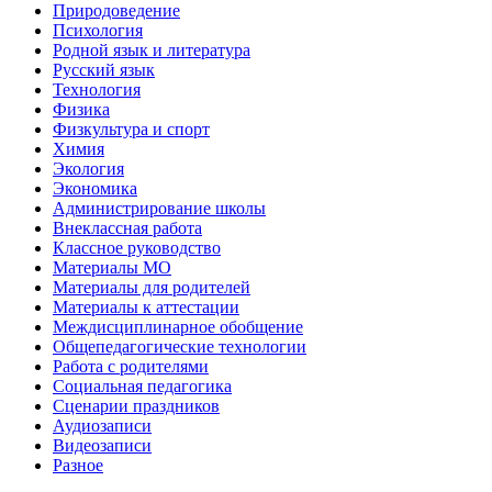
Природоведение
Психология
Родной язык и литература
Русский язык
Технология
Физика
Физкультура и спорт
Химия
Экология
Экономика
Администрирование школы
Внеклассная работа
Классное руководство
Материалы МО
Материалы для родителей
Материалы к аттестации
Междисциплинарное обобщение
Общепедагогические технологии
Работа с родителями
Социальная педагогика
Сценарии праздников
Аудиозаписи
Видеозаписи
Разное