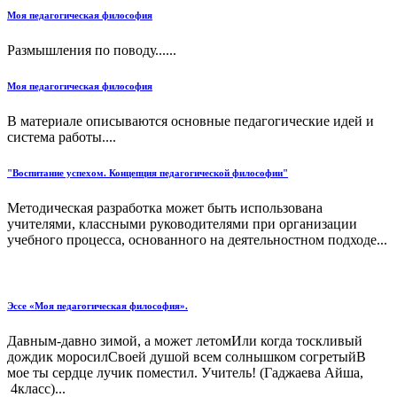
Моя педагогическая философия
Размышления по поводу......
Моя педагогическая философия
В материале описываются основные педагогические идей и
система работы....
"Воспитание успехом. Концепция педагогической философии"
Методическая разработка может быть использована
учителями, классными руководителями при организации
учебного процесса, основанного на деятельностном подходе...
Эссе «Моя педагогическая философия».
Давным-давно зимой, а может летомИли когда тоскливый
дождик моросилСвоей душой всем солнышком согретыйВ
мое ты сердце лучик поместил. Учитель! (Гаджаева Айша,
4класс)...