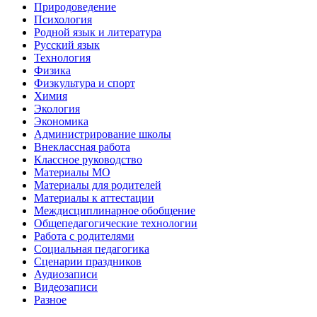
Природоведение
Психология
Родной язык и литература
Русский язык
Технология
Физика
Физкультура и спорт
Химия
Экология
Экономика
Администрирование школы
Внеклассная работа
Классное руководство
Материалы МО
Материалы для родителей
Материалы к аттестации
Междисциплинарное обобщение
Общепедагогические технологии
Работа с родителями
Социальная педагогика
Сценарии праздников
Аудиозаписи
Видеозаписи
Разное