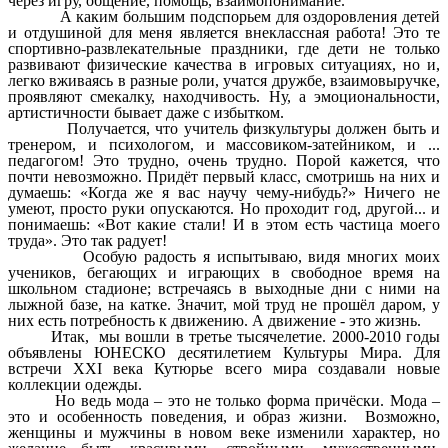
через игру, общение, помощь, взаимопонимание.
А каким большим подспорьем для оздоровления детей
и отдушиной для меня является внеклассная работа! Это те
спортивно-развлекательные праздники, где дети не только
развивают физические качества в игровых ситуациях, но и,
легко вживаясь в разные роли, учатся дружбе, взаимовыручке,
проявляют смекалку, находчивость. Ну, а эмоциональности,
артистичности бывает даже с избытком.
Получается, что учитель физкультуры должен быть и
тренером, и психологом, и массовиком-затейником, и ...
педагогом! Это трудно, очень трудно. Порой кажется, что
почти невозможно. Придёт первый класс, смотришь на них и
думаешь: «Когда же я вас научу чему-нибудь?» Ничего не
умеют, просто руки опускаются. Но проходит год, другой... и
понимаешь: «Вот какие стали! И в этом есть частица моего
труда». Это так радует!
Особую радость я испытываю, видя многих моих
учеников, бегающих и играющих в свободное время на
школьном стадионе; встречаясь в выходные дни с ними на
лыжной базе, на катке. Значит, мой труд не прошёл даром, у
них есть потребность к движению. А движение - это жизнь.
Итак, мы вошли в третье тысячелетие. 2000-2010 годы
объявлены ЮНЕСКО десятилетием Культуры Мира. Для
встречи XXI века Кутюрье всего мира создавали новые
коллекции одежды.
Но ведь мода – это не только форма причёски. Мода –
это и особенность поведения, и образ жизни. Возможно,
женщины и мужчины в новом веке изменили характер, но