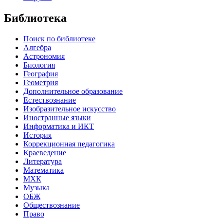
Библиотека
Поиск по библиотеке
Алгебра
Астрономия
Биология
География
Геометрия
Дополнительное образование
Естествознание
Изобразительное искусство
Иностранные языки
Информатика и ИКТ
История
Коррекционная педагогика
Краеведение
Литература
Математика
МХК
Музыка
ОБЖ
Обществознание
Право