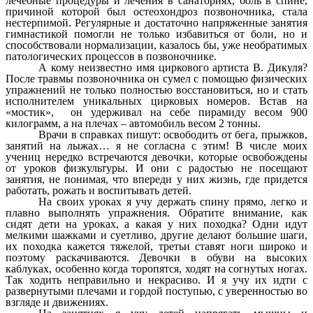
лечебные процедуры и лечения в санаториях, боль в спине,
причиной которой был остеохондроз позвоночника, стала
нестерпимой. Регулярные и достаточно напряженные занятия
гимнастикой помогли не только избавиться от боли, но и
способствовали нормализации, казалось бы, уже необратимых
патологических процессов в позвоночнике.
А кому неизвестно имя циркового артиста В. Дикуля?
После травмы позвоночника он сумел с помощью физических
упражнений не только полностью восстановиться, но и стать
исполнителем уникальных цирковых номеров. Встав на
«мостик», он удерживал на себе пирамиду весом 900
килограмм, а на плечах – автомобиль весом 2 тонны.
Врачи в справках пишут: освободить от бега, прыжков,
занятий на лыжах… я не согласна с этим! В числе моих
учениц нередко встречаются девочки, которые освобождены
от уроков физкультуры. И они с радостью не посещают
занятия, не понимая, что впереди у них жизнь, где придется
работать, рожать и воспитывать детей.
На своих уроках я учу держать спину прямо, легко и
плавно выполнять упражнения. Обратите внимание, как
сидят дети на уроках, а какая у них походка? Одни идут
мелкими шажками и суетливо, другие делают большие шаги,
их походка кажется тяжелой, третьи ставят ноги широко и
поэтому раскачиваются. Девочки в обуви на высоких
каблуках, особенно когда торопятся, ходят на согнутых ногах.
Так ходить неправильно и некрасиво. И я учу их идти с
развернутыми плечами и гордой поступью, с уверенностью во
взгляде и движениях.