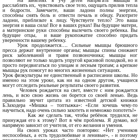
На занятиях я учу детей напрягать мышцы и
расслаблять их, чувствовать свое тело, ощущать прилив тепла
и бодрости. Замечаете, ваши ладони полны энергии,
способны снять боль и отвести печаль и обиду. Разотрите
ладони, приблизьте к лицу. Чувствуете тепло? Это ваша
энергия и ваша сила! Все в ваших руках! Вы будущие матери,
а материнские руки способны вылечить своего ребенка. Вы
будущие отцы, и ваше рукопожатие способно придать
уверенности вашему ребенку.
Урок продолжается…. Сильные мышцы брюшного
пресса держат внутренние органы; мышцы спины снижают
риск заболеваний и травм позвоночника; мышцы ног
позволяют не только ходить упругой красивой походкой, но и
просто передвигаться по улицам и лесным тропам; а крепкие
мышцы рук помогут во многих жизненных ситуациях.
Урок физкультуры не единственный в расписании школы. Но
именно на этом уроке, как ни на одном другом, учащиеся
могут отследить реальные результаты своего развития.
Человек рождается на свет, вместе с ним рождается
лень, и всю свою жизнь он борется со своей ленью. Ведь
правильно звучит цитата из известной детской книжки
Б.Заходера «Мишка – топтыжка»: «Если хочешь чему-то
научиться, надо очень сильно захотеть и немножко попотеть!»
Как же сделать так, чтобы ребёнок трудился, не
принуждая его к этому? Вот в чём проблема. Я думаю, всё
напрямую зависит от учителя, от его желания и умения.
На своих уроках часто повторяю: «Нет учеников
неспособных, а есть трудолюбивые и ленивые», - и поэтому