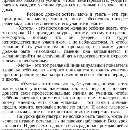
прилагаю максимум усилий, чтобы заинтересовать, убедить,
научить каждого ученика трудиться не только на уроке, но и
дома.
Ребёнок должен хотеть, мочь и уметь - эти три
принципа, по моему мнению, могут обеспечить интерес
ребёнка, а, соответственно, и его участие в работе.
«Хотеть» - это постоянное желание ребёнка делать что-
то на уроке. Он приходит на урок, потому что ему интересно,
комфортно, потому что он уверен, что будет
непосредственным участником, а не наблюдателем. А чтобы
желание быть участником не пропадало, в каждом уроке
должна быть «изюминка». Именно она запоминается, и
желание прийти на следующий день подогревается интересом
к чему-то необычному.
«Мочь» - это тот реальный индивидуальный показатель
здоровья ребёнка, из которого приходится исходить учителю
при построении урока на протяжении всего учебного периода
в школе.
«Уметь» - этот показатель, безусловно, определяется
мастерством учителя, насколько он, как педагог, способен
донести свои профессиональные знания до ученика, чтобы
ребёнок научился применять их на практике. У каждого, по
моему мнению, есть своя «планка» - тот самый личный
предел, освоить который вполне по силам. И самое главное -
развивать желание на этих достижениях не задерживаться.
На уроке физкультуры не должно быть такого, когда 10
человек играют, остальные - на лавочке наблюдают. Весь урок
- для всех. И для всех он должен быть радостью, рождающейся