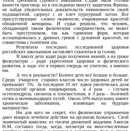
толпа требовала сурового наказания. Судьи были готовы
вынести приговор, но в последнюю минуту защитник Фрины,
не найдя убедительных доказательств невиновности своей
подзащитной, сдернул с ее плеч пурпурный хитон. Все
присутствующие словно окаменели, очарованные красотой
обнаженной женщины. И судьи решили, что человек,
обладающий таким физическим совершенством, не может
быть преступником, так как гармония форм, которая
ассоциировалась у древних греков с духовной красотой, не
совместима с понятием зла.
Результаты последних исследований здоровья
российских школьников заставляет схватиться за голову.
В школу дети ходят ради получения знаний, а на уроки
физкультуры - ради укрепления здоровья и физического
развития, и надо это в первую очередь не учителю, а именно
им.
А что в реальности? Болеют дети всё больше и больше.
Среди учащихся старших классов число здоровых детей не
превышает 5%. За последние 10 лет вдвое увеличилась доля
патологий органов пищеварения, в 4 раза - случаев
остеохондроза, сколиоза и плоскостопия, в 3 раза – болезней
почек и мочевыводящих путей. Около 10% выпускниц имеют
хронические заболевания, влияющие на будущее
материнство.
Ни для кого не секрет, что физические упражнения
дают мощное лечебное действие на организм больного. Свой
знаменитый комплекс из тысячи движений академик Амосов
Н.М. составил тогда, когда, несмотря на многочисленные