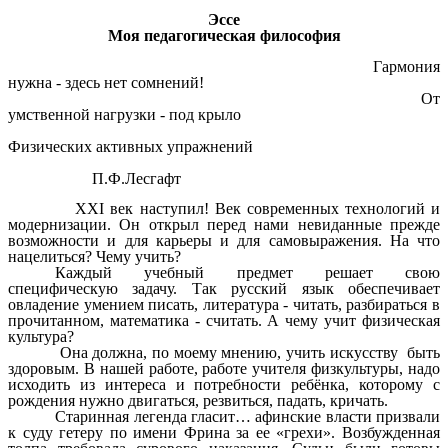
Эссе
Моя педагогическая философия
Гармония
нужна - здесь нет сомнений!
От
умственной нагрузки - под крыло
Физических активных упражнений
П.Ф.Лесгафт
XXI век наступил! Век современных технологий и
модернизации. Он открыл перед нами невиданные прежде
возможности и для карьеры и для самовыражения. На что
нацелиться? Чему учить?
Каждый учебный предмет решает свою
специфическую задачу. Так русский язык обеспечивает
овладение умением писать, литература - читать, разбираться в
прочитанном, математика - считать. А чему учит физическая
культура?
Она должна, по моему мнению, учить искусству быть
здоровым. В нашей работе, работе учителя физкультуры, надо
исходить из интереса и потребности ребёнка, которому с
рождения нужно двигаться, резвиться, падать, кричать.
Старинная легенда гласит… афинские власти призвали
к суду гетеру по имени Фрина за ее «грехи». Возбужденная