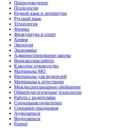
Природоведение
Психология
Родной язык и литература
Русский язык
Технология
Физика
Физкультура и спорт
Химия
Экология
Экономика
Администрирование школы
Внеклассная работа
Классное руководство
Материалы МО
Материалы для родителей
Материалы к аттестации
Междисциплинарное обобщение
Общепедагогические технологии
Работа с родителями
Социальная педагогика
Сценарии праздников
Аудиозаписи
Видеозаписи
Разное