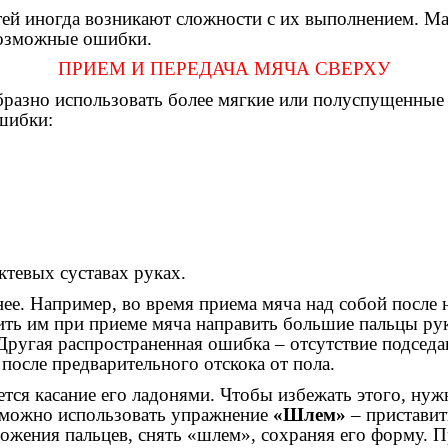
тей иногда возникают сложности с их выполнением. М
возможные ошибки.
ПРИЕМ И ПЕРЕДАЧА МЯЧА СВЕРХУ
бразно использовать более мягкие или полуспущенные
шибки:
ктевых суставах руках.
е. Например, во время приема мяча над собой после н
ть им при приеме мяча направить большие пальцы рук
Другая распространенная ошибка – отсутствие подседа
осле предварительного отскока от пола.
ется касание его ладонями. Чтобы избежать этого, ну
го можно использовать упражнение
«Шлем»
– приставит
оложения пальцев, снять «шлем», сохраняя его форму. 