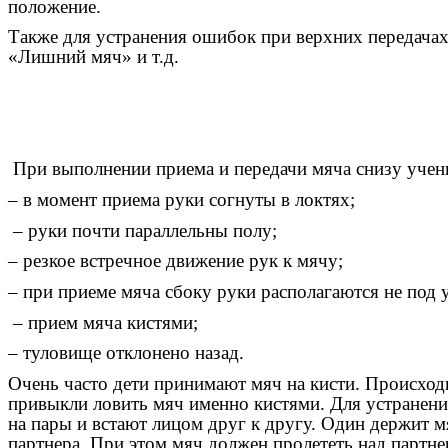
положение.
Также для устранения ошибок при верхних передача
«Лишний мяч» и т.д.
При выполнении приема и передачи мяча снизу учен
– в момент приема руки согнуты в локтях;
– руки почти параллельны полу;
– резкое встречное движение рук к мячу;
– при приеме мяча сбоку руки располагаются не под 
– прием мяча кистями;
– туловище отклонено назад.
Очень часто дети принимают мяч на кисти. Происходи
привыкли ловить мяч именно кистями. Для устранен
на пары и встают лицом друг к другу. Один держит мя
партнера. При этом мяч должен пролететь над партн