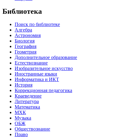
Библиотека
Поиск по библиотеке
Алгебра
Астрономия
Биология
География
Геометрия
Дополнительное образование
Естествознание
Изобразительное искусство
Иностранные языки
Информатика и ИКТ
История
Коррекционная педагогика
Краеведение
Литература
Математика
МХК
Музыка
ОБЖ
Обществознание
Право