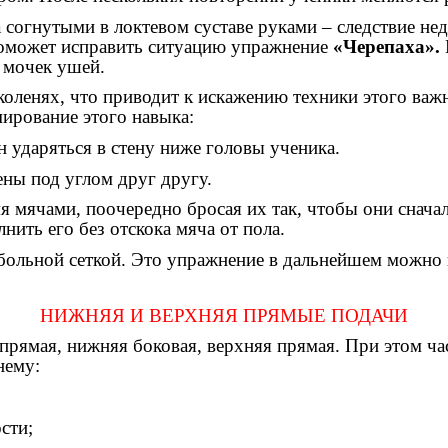
согнутыми в локтевом суставе руками – следствие недо
Поможет исправить ситуацию упражнение
«Черепаха».
и мочек ушей.
 коленях, что приводит к искажению техники этого ва
ирование этого навыка:
н ударяться в стену ниже головы ученика.
тены под углом друг другу.
 мячами, поочередно бросая их так, чтобы они сначала 
ить его без отскока мяча от пола.
йбольной сеткой. Это упражнение в дальнейшем можно 
НИЖНЯЯ И ВЕРХНЯЯ ПРЯМЫЕ ПОДАЧИ
 прямая, нижняя боковая, верхняя прямая. При этом ч
нему:
сти;