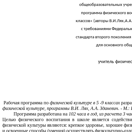
общеобразовательных учреждений «
программа физического воспитания у
классов» (авторы В.И.Лях,А.А.Зданевич)
с требованиями Федерального образ
стандарта второго поколения по физиче
для основного общего обра
учитель физичес
Б
Рабочая программа по
физической культуре в 5 -9 классах
разр
физической культуре, программы В.И. Лях, А.А. Зданевич. - М.:
Программа разработана на
102 часа в год, из расчета 3 ча
Целью физического воспитания в школе является содейств
физической культуры являются: крепкое здоровье, хорошее фи
и освоенные способы (умения) осуществлять физкультурно-озд