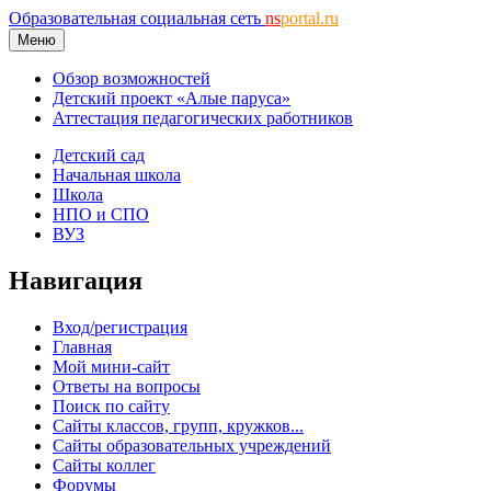
Образовательная социальная сеть
ns
portal.ru
Меню
Обзор возможностей
Детский проект «Алые паруса»
Аттестация педагогических работников
Детский сад
Начальная школа
Школа
НПО и СПО
ВУЗ
Навигация
Вход/регистрация
Главная
Мой мини-сайт
Ответы на вопросы
Поиск по сайту
Сайты классов, групп, кружков...
Сайты образовательных учреждений
Сайты коллег
Форумы