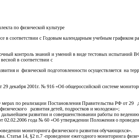
лекта по физической культуре
лассе в соответствии с Годовым календарным учебным графиком р
точный контроль знаний и умений в виде тестовых испытаний В
 весной в соответствии с
звития и физической подготовленности осуществляется на тер
29 декабря 2001г. № 916 «Об общероссийской системе монитори
О мерах по реализации Постановления Правительства РФ от 29 д
 физического развития детей, подростков и молодежи»;
О дальнейшем развитии и совершенствовании работы по ведени
т 02.02.2006 года № 60 «Об утверждении Положения о проведе
оведении мониторинга физического развития обучающихся».
ыва. Статья 14, §2 п.7 -проведение ежегодного мониторинга физ