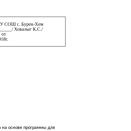
»
У СОШ с. Бурен-Хем
_____/ Ховалыг К.С./
 от
018г.
рограммы для