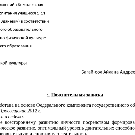
Комплексная
чащихся 1-11
 в соответствии
овательного
ской культуре
зования
кой культуры
агай-оол Айлана Андреев
Пояснительная записка
аботана на основе Федерального компонента государственного о
 Просвещение 2012 г.
са в неделю.
ие всестороннему развитию личности посредством формиров
зическое развитие, оптимальный уровень двигательных способно
оровительную и спортивную деятельность.