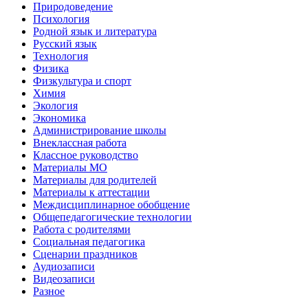
Природоведение
Психология
Родной язык и литература
Русский язык
Технология
Физика
Физкультура и спорт
Химия
Экология
Экономика
Администрирование школы
Внеклассная работа
Классное руководство
Материалы МО
Материалы для родителей
Материалы к аттестации
Междисциплинарное обобщение
Общепедагогические технологии
Работа с родителями
Социальная педагогика
Сценарии праздников
Аудиозаписи
Видеозаписи
Разное