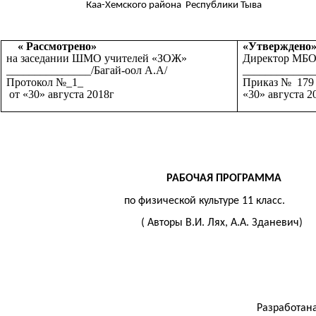
Каа-Хемского района Республики Тыва
« Рассмотрено»
«Утверждено
на заседании ШМО учителей «ЗОЖ»
Директор МБО
_______________/Багай-оол А.А/
_____________
Протокол №_1_
Приказ № 179
от «30» августа 2018г
«30» августа 2
РАБОЧАЯ ПРОГРАММА
по физической культуре 11 класс.
( Авторы В.И. Лях, А.А. Зданевич)
Разработана на основе п