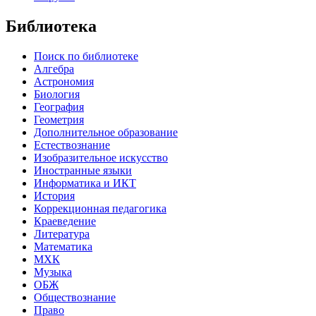
Библиотека
Поиск по библиотеке
Алгебра
Астрономия
Биология
География
Геометрия
Дополнительное образование
Естествознание
Изобразительное искусство
Иностранные языки
Информатика и ИКТ
История
Коррекционная педагогика
Краеведение
Литература
Математика
МХК
Музыка
ОБЖ
Обществознание
Право